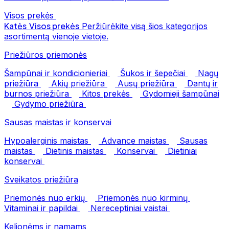
Visos prekės
Katės
Visos prekės
Peržiūrėkite visą šios kategorijos
asortimentą vienoje vietoje.
Priežiūros priemonės
Šampūnai ir kondicionieriai
Šukos ir šepečiai
Nagų
priežiūra
Akių priežiūra
Ausų priežiūra
Dantų ir
burnos priežiūra
Kitos prekės
Gydomieji šampūnai
Gydymo priežiūra
Sausas maistas ir konservai
Hypoalerginis maistas
Advance maistas
Sausas
maistas
Dietinis maistas
Konservai
Dietiniai
konservai
Sveikatos priežiūra
Priemonės nuo erkių
Priemonės nuo kirminų
Vitaminai ir papildai
Nereceptiniai vaistai
Kelionėms ir namams