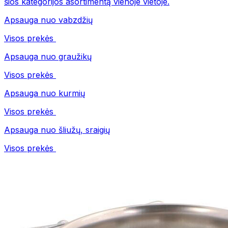
šios kategorijos asortimentą vienoje vietoje.
Apsauga nuo vabzdžių
Visos prekės
Apsauga nuo graužikų
Visos prekės
Apsauga nuo kurmių
Visos prekės
Apsauga nuo šliužų, sraigių
Visos prekės