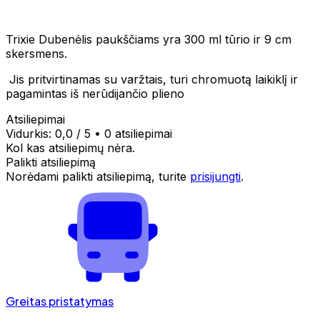
Trixie Dubenėlis paukščiams yra 300 ml tūrio ir 9 cm
skersmens.
Jis pritvirtinamas su varžtais, turi chromuotą laikiklį ir
pagamintas iš nerūdijančio plieno
Atsiliepimai
Vidurkis:
0,0
/ 5
•
0 atsiliepimai
Kol kas atsiliepimų nėra.
Palikti atsiliepimą
Norėdami palikti atsiliepimą, turite
prisijungti
.
Greitas pristatymas