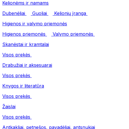
Kelionėms ir namams
Dubenėliai
Guoliai
Kelionių įranga
Higienos ir valymo priemonės
Higienos priemonės
Valymo priemonės
Skanėstai ir kramtalai
Visos prekės
Drabužiai ir aksesuarai
Visos prekės
Knygos ir literatūra
Visos prekės
Žaislai
Visos prekės
Antkakliai, petnešos, pavadėliai, antsnukiai