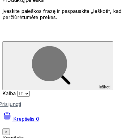
Įveskite paieškos frazę ir paspauskite „Ieškoti“, kad
peržiūrėtumėte prekes.
Ieškoti
Kalba
Prisijungti
Krepšelis
0
×