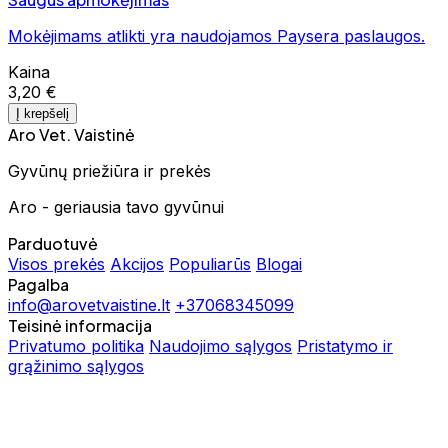
Mokėjimams atlikti yra naudojamos Paysera paslaugos.
Kaina
3,20 €
Į krepšelį
Aro Vet. Vaistinė
Gyvūnų priežiūra ir prekės
Aro - geriausia tavo gyvūnui
Parduotuvė
Visos prekės
Akcijos
Populiarūs
Blogai
Pagalba
info@arovetvaistine.lt
+37068345099
Teisinė informacija
Privatumo politika
Naudojimo sąlygos
Pristatymo ir
grąžinimo sąlygos