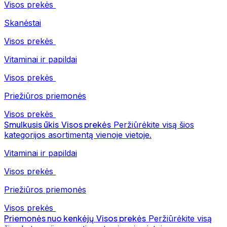
Visos prekės
Skanėstai
Visos prekės
Vitaminai ir papildai
Visos prekės
Priežiūros priemonės
Visos prekės
Smulkusis ūkis
Visos prekės
Peržiūrėkite visą šios
kategorijos asortimentą vienoje vietoje.
Vitaminai ir papildai
Visos prekės
Priežiūros priemonės
Visos prekės
Priemonės nuo kenkėjų
Visos prekės
Peržiūrėkite visą