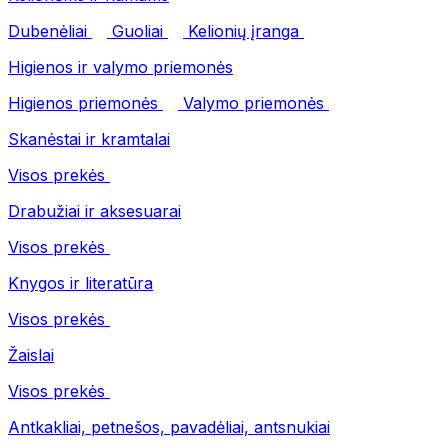
Dubenėliai
Guoliai
Kelionių įranga
Higienos ir valymo priemonės
Higienos priemonės
Valymo priemonės
Skanėstai ir kramtalai
Visos prekės
Drabužiai ir aksesuarai
Visos prekės
Knygos ir literatūra
Visos prekės
Žaislai
Visos prekės
Antkakliai, petnešos, pavadėliai, antsnukiai