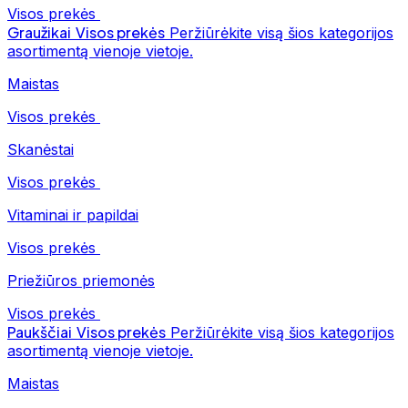
Visos prekės
Graužikai
Visos prekės
Peržiūrėkite visą šios kategorijos
asortimentą vienoje vietoje.
Maistas
Visos prekės
Skanėstai
Visos prekės
Vitaminai ir papildai
Visos prekės
Priežiūros priemonės
Visos prekės
Paukščiai
Visos prekės
Peržiūrėkite visą šios kategorijos
asortimentą vienoje vietoje.
Maistas