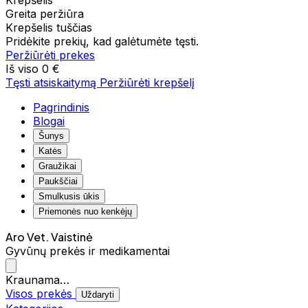
Krepšelis
Greita peržiūra
Krepšelis tuščias
Pridėkite prekių, kad galėtumėte tęsti.
Peržiūrėti prekes
Iš viso
0 €
Tęsti atsiskaitymą
Peržiūrėti krepšelį
Pagrindinis
Blogai
Šunys
Katės
Graužikai
Paukščiai
Smulkusis ūkis
Priemonės nuo kenkėjų
Aro Vet. Vaistinė
Gyvūnų prekės ir medikamentai
Kraunama…
Visos prekės
Uždaryti