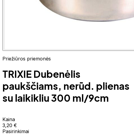
Priežiūros priemonės
TRIXIE Dubenėlis
paukščiams, nerūd. plienas
su laikikliu 300 ml/9cm
Kaina
3,20 €
Pasirinkimai