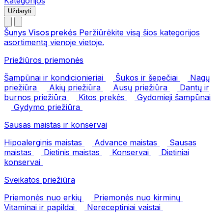
Kategorijos
Uždaryti
Šunys
Visos prekės
Peržiūrėkite visą šios kategorijos
asortimentą vienoje vietoje.
Priežiūros priemonės
Šampūnai ir kondicionieriai
Šukos ir šepečiai
Nagų
priežiūra
Akių priežiūra
Ausų priežiūra
Dantų ir
burnos priežiūra
Kitos prekės
Gydomieji šampūnai
Gydymo priežiūra
Sausas maistas ir konservai
Hipoalerginis maistas
Advance maistas
Sausas
maistas
Dietinis maistas
Konservai
Dietiniai
konservai
Sveikatos priežiūra
Priemonės nuo erkių
Priemonės nuo kirminų
Vitaminai ir papildai
Nereceptiniai vaistai