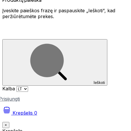
Įveskite paieškos frazę ir paspauskite „Ieškoti“, kad
peržiūrėtumėte prekes.
Ieškoti
Kalba
Prisijungti
Krepšelis
0
×