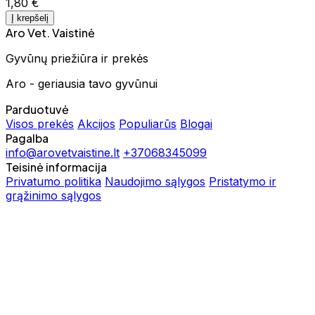
1,80 €
Į krepšelį
Aro Vet. Vaistinė
Gyvūnų priežiūra ir prekės
Aro - geriausia tavo gyvūnui
Parduotuvė
Visos prekės
Akcijos
Populiarūs
Blogai
Pagalba
info@arovetvaistine.lt
+37068345099
Teisinė informacija
Privatumo politika
Naudojimo sąlygos
Pristatymo ir
grąžinimo sąlygos