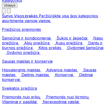
Kategorijos
Uždaryti
Šunys
Visos prekės
Peržiūrėkite visą šios kategorijos
asortimentą vienoje vietoje.
Priežiūros priemonės
Šampūnai ir kondicionieriai
Šukos ir šepečiai
Nagų
priežiūra
Akių priežiūra
Ausų priežiūra
Dantų ir
burnos priežiūra
Kitos prekės
Gydomieji šampūnai
Gydymo priežiūra
Sausas maistas ir konservai
Hipoalerginis maistas
Advance maistas
Sausas
maistas
Dietinis maistas
Konservai
Dietiniai
konservai
Sveikatos priežiūra
Priemonės nuo erkių
Priemonės nuo kirminų
Vitaminai ir papildai
Nereceptiniai vaistai