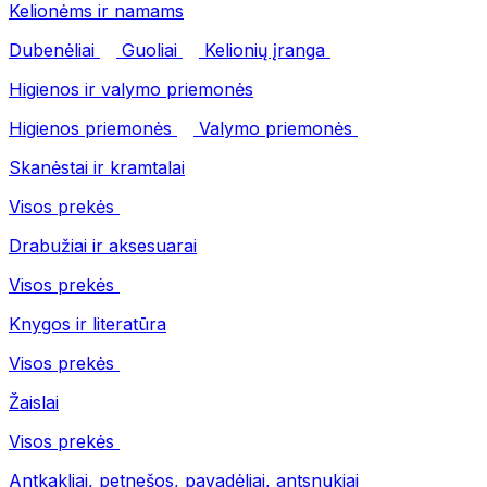
Kelionėms ir namams
Dubenėliai
Guoliai
Kelionių įranga
Higienos ir valymo priemonės
Higienos priemonės
Valymo priemonės
Skanėstai ir kramtalai
Visos prekės
Drabužiai ir aksesuarai
Visos prekės
Knygos ir literatūra
Visos prekės
Žaislai
Visos prekės
Antkakliai, petnešos, pavadėliai, antsnukiai