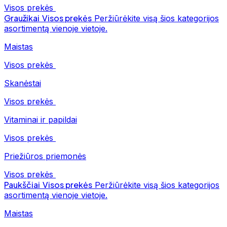
Visos prekės
Graužikai
Visos prekės
Peržiūrėkite visą šios kategorijos
asortimentą vienoje vietoje.
Maistas
Visos prekės
Skanėstai
Visos prekės
Vitaminai ir papildai
Visos prekės
Priežiūros priemonės
Visos prekės
Paukščiai
Visos prekės
Peržiūrėkite visą šios kategorijos
asortimentą vienoje vietoje.
Maistas