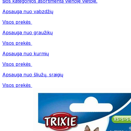
šios kategorijos asortimentą vienoje vietoje.
Apsauga nuo vabzdžių
Visos prekės
Apsauga nuo graužikų
Visos prekės
Apsauga nuo kurmių
Visos prekės
Apsauga nuo šliužų, sraigių
Visos prekės