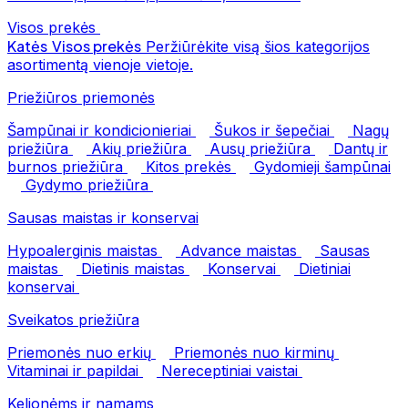
Visos prekės
Katės
Visos prekės
Peržiūrėkite visą šios kategorijos
asortimentą vienoje vietoje.
Priežiūros priemonės
Šampūnai ir kondicionieriai
Šukos ir šepečiai
Nagų
priežiūra
Akių priežiūra
Ausų priežiūra
Dantų ir
burnos priežiūra
Kitos prekės
Gydomieji šampūnai
Gydymo priežiūra
Sausas maistas ir konservai
Hypoalerginis maistas
Advance maistas
Sausas
maistas
Dietinis maistas
Konservai
Dietiniai
konservai
Sveikatos priežiūra
Priemonės nuo erkių
Priemonės nuo kirminų
Vitaminai ir papildai
Nereceptiniai vaistai
Kelionėms ir namams