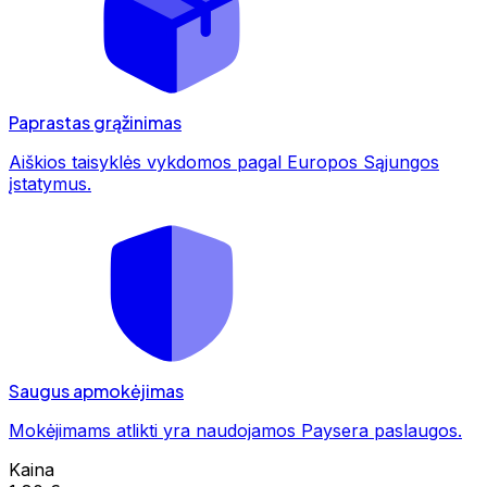
Paprastas grąžinimas
Aiškios taisyklės vykdomos pagal Europos Sąjungos
įstatymus.
Saugus apmokėjimas
Mokėjimams atlikti yra naudojamos Paysera paslaugos.
Kaina