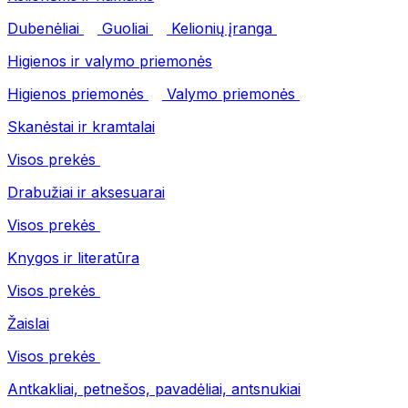
Dubenėliai
Guoliai
Kelionių įranga
Higienos ir valymo priemonės
Higienos priemonės
Valymo priemonės
Skanėstai ir kramtalai
Visos prekės
Drabužiai ir aksesuarai
Visos prekės
Knygos ir literatūra
Visos prekės
Žaislai
Visos prekės
Antkakliai, petnešos, pavadėliai, antsnukiai