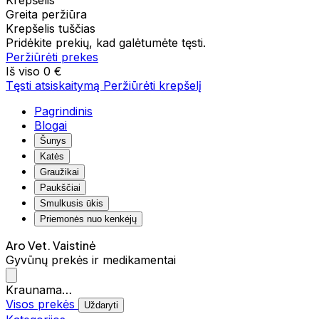
Krepšelis
Greita peržiūra
Krepšelis tuščias
Pridėkite prekių, kad galėtumėte tęsti.
Peržiūrėti prekes
Iš viso
0 €
Tęsti atsiskaitymą
Peržiūrėti krepšelį
Pagrindinis
Blogai
Šunys
Katės
Graužikai
Paukščiai
Smulkusis ūkis
Priemonės nuo kenkėjų
Aro Vet. Vaistinė
Gyvūnų prekės ir medikamentai
Kraunama…
Visos prekės
Uždaryti