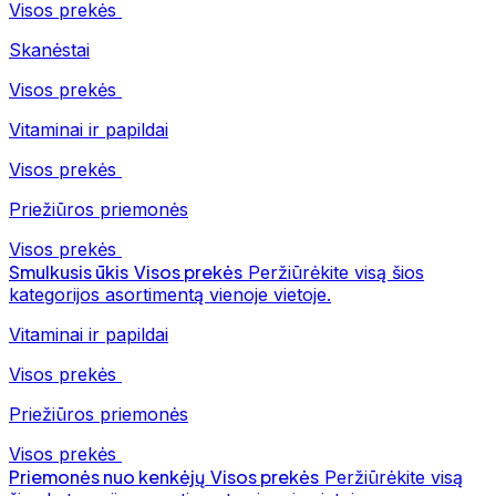
Visos prekės
Skanėstai
Visos prekės
Vitaminai ir papildai
Visos prekės
Priežiūros priemonės
Visos prekės
Smulkusis ūkis
Visos prekės
Peržiūrėkite visą šios
kategorijos asortimentą vienoje vietoje.
Vitaminai ir papildai
Visos prekės
Priežiūros priemonės
Visos prekės
Priemonės nuo kenkėjų
Visos prekės
Peržiūrėkite visą