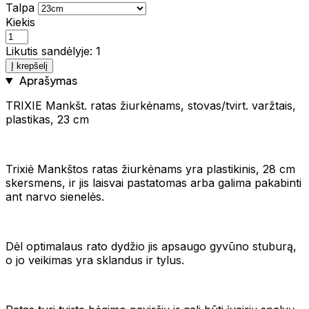
Talpa
Kiekis
Likutis sandėlyje: 1
Į krepšelį
Aprašymas
TRIXIE Mankšt. ratas žiurkėnams, stovas/tvirt. varžtais,
plastikas, 23 cm
Trixiė Mankštos ratas žiurkėnams yra plastikinis, 28 cm
skersmens, ir jis laisvai pastatomas arba galima pakabinti
ant narvo sienelės.
Dėl optimalaus rato dydžio jis apsaugo gyvūno stuburą,
o jo veikimas yra sklandus ir tylus.