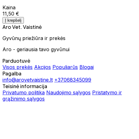
Kaina
11,50 €
Į krepšelį
Aro Vet. Vaistinė
Gyvūnų priežiūra ir prekės
Aro - geriausia tavo gyvūnui
Parduotuvė
Visos prekės
Akcijos
Populiarūs
Blogai
Pagalba
info@arovetvaistine.lt
+37068345099
Teisinė informacija
Privatumo politika
Naudojimo sąlygos
Pristatymo ir
grąžinimo sąlygos