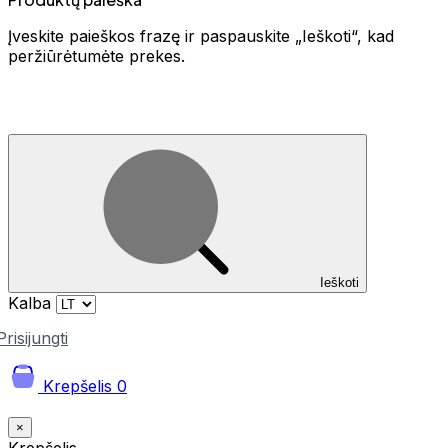
Įveskite paieškos frazę ir paspauskite „Ieškoti“, kad
peržiūrėtumėte prekes.
Ieškoti
Kalba
Prisijungti
Krepšelis
0
×