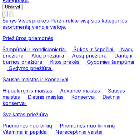
Kategorijos
Uždaryti
Šunys
Visos prekės
Peržiūrėkite visą šios kategorijos
asortimentą vienoje vietoje.
Priežiūros priemonės
Šampūnai ir kondicionieriai
Šukos ir šepečiai
Nagų
priežiūra
Akių priežiūra
Ausų priežiūra
Dantų ir
burnos priežiūra
Kitos prekės
Gydomieji šampūnai
Gydymo priežiūra
Sausas maistas ir konservai
Hipoalerginis maistas
Advance maistas
Sausas
maistas
Dietinis maistas
Konservai
Dietiniai
konservai
Sveikatos priežiūra
Priemonės nuo erkių
Priemonės nuo kirminų
Vitaminai ir papildai
Nereceptiniai vaistai