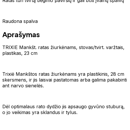
Ratas turi tvirtą bėgimo paviršių ir gali būti įvairių spalvų
Raudona spalva
Aprašymas
TRIXIE Mankšt. ratas žiurkėnams, stovas/tvirt. varžtais,
plastikas, 23 cm
Trixiė Mankštos ratas žiurkėnams yra plastikinis, 28 cm
skersmens, ir jis laisvai pastatomas arba galima pakabinti
ant narvo sienelės.
Dėl optimalaus rato dydžio jis apsaugo gyvūno stuburą,
o jo veikimas yra sklandus ir tylus.