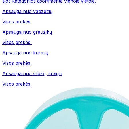
šios kategorijos asortimentą vienoje vietoje.
Apsauga nuo vabzdžių
Visos prekės
Apsauga nuo graužikų
Visos prekės
Apsauga nuo kurmių
Visos prekės
Apsauga nuo šliužų, sraigių
Visos prekės