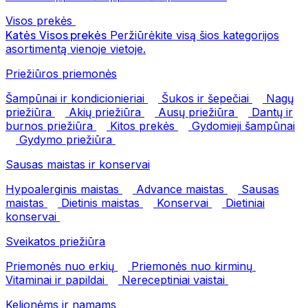
Visos prekės
Katės
Visos prekės
Peržiūrėkite visą šios kategorijos
asortimentą vienoje vietoje.
Priežiūros priemonės
Šampūnai ir kondicionieriai
Šukos ir šepečiai
Nagų
priežiūra
Akių priežiūra
Ausų priežiūra
Dantų ir
burnos priežiūra
Kitos prekės
Gydomieji šampūnai
Gydymo priežiūra
Sausas maistas ir konservai
Hypoalerginis maistas
Advance maistas
Sausas
maistas
Dietinis maistas
Konservai
Dietiniai
konservai
Sveikatos priežiūra
Priemonės nuo erkių
Priemonės nuo kirminų
Vitaminai ir papildai
Nereceptiniai vaistai
Kelionėms ir namams