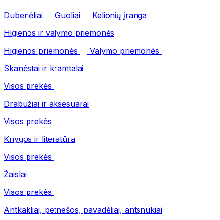
Dubenėliai
Guoliai
Kelionių įranga
Higienos ir valymo priemonės
Higienos priemonės
Valymo priemonės
Skanėstai ir kramtalai
Visos prekės
Drabužiai ir aksesuarai
Visos prekės
Knygos ir literatūra
Visos prekės
Žaislai
Visos prekės
Antkakliai, petnešos, pavadėliai, antsnukiai