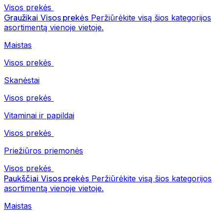
Visos prekės
Graužikai
Visos prekės
Peržiūrėkite visą šios kategorijos
asortimentą vienoje vietoje.
Maistas
Visos prekės
Skanėstai
Visos prekės
Vitaminai ir papildai
Visos prekės
Priežiūros priemonės
Visos prekės
Paukščiai
Visos prekės
Peržiūrėkite visą šios kategorijos
asortimentą vienoje vietoje.
Maistas