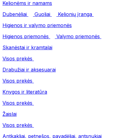
Kelionėms ir namams
Dubenėliai
Guoliai
Kelionių įranga
Higienos ir valymo priemonės
Higienos priemonės
Valymo priemonės
Skanėstai ir kramtalai
Visos prekės
Drabužiai ir aksesuarai
Visos prekės
Knygos ir literatūra
Visos prekės
Žaislai
Visos prekės
Antkakliai, petnešos, pavadėliai, antsnukiai