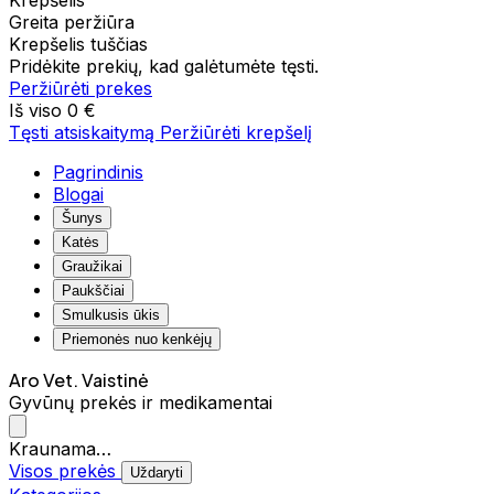
Krepšelis
Greita peržiūra
Krepšelis tuščias
Pridėkite prekių, kad galėtumėte tęsti.
Peržiūrėti prekes
Iš viso
0 €
Tęsti atsiskaitymą
Peržiūrėti krepšelį
Pagrindinis
Blogai
Šunys
Katės
Graužikai
Paukščiai
Smulkusis ūkis
Priemonės nuo kenkėjų
Aro Vet. Vaistinė
Gyvūnų prekės ir medikamentai
Kraunama…
Visos prekės
Uždaryti