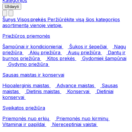
Kategorijos
Uždaryti
Šunys
Visos prekės
Peržiūrėkite visą šios kategorijos
asortimentą vienoje vietoje.
Priežiūros priemonės
Šampūnai ir kondicionieriai
Šukos ir šepečiai
Nagų
priežiūra
Akių priežiūra
Ausų priežiūra
Dantų ir
burnos priežiūra
Kitos prekės
Gydomieji šampūnai
Gydymo priežiūra
Sausas maistas ir konservai
Hipoalerginis maistas
Advance maistas
Sausas
maistas
Dietinis maistas
Konservai
Dietiniai
konservai
Sveikatos priežiūra
Priemonės nuo erkių
Priemonės nuo kirminų
Vitaminai ir papildai
Nereceptiniai vaistai