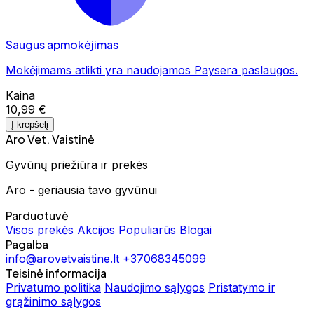
Saugus apmokėjimas
Mokėjimams atlikti yra naudojamos Paysera paslaugos.
Kaina
10,99 €
Į krepšelį
Aro Vet. Vaistinė
Gyvūnų priežiūra ir prekės
Aro - geriausia tavo gyvūnui
Parduotuvė
Visos prekės
Akcijos
Populiarūs
Blogai
Pagalba
info@arovetvaistine.lt
+37068345099
Teisinė informacija
Privatumo politika
Naudojimo sąlygos
Pristatymo ir
grąžinimo sąlygos