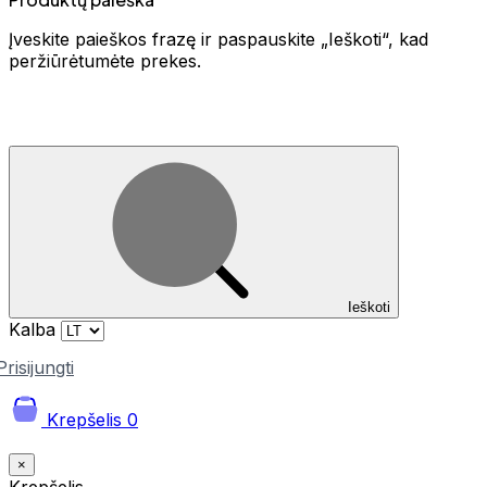
Įveskite paieškos frazę ir paspauskite „Ieškoti“, kad
peržiūrėtumėte prekes.
Ieškoti
Kalba
Prisijungti
Krepšelis
0
×