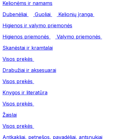
Kelionėms ir namams
Dubenėliai
Guoliai
Kelionių įranga
Higienos ir valymo priemonės
Higienos priemonės
Valymo priemonės
Skanėstai ir kramtalai
Visos prekės
Drabužiai ir aksesuarai
Visos prekės
Knygos ir literatūra
Visos prekės
Žaislai
Visos prekės
Antkakliai, petnešos, pavadėliai, antsnukiai