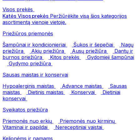
Visos prekės
Katės
Visos prekės
Peržiūrėkite visą šios kategorijos
asortimentą vienoje vietoje.
Priežiūros priemonės
Šampūnai ir kondicionieriai
Šukos ir šepečiai
Nagų
priežiūra
Akių priežiūra
Ausų priežiūra
Dantų ir
burnos priežiūra
Kitos prekės
Gydomieji šampūnai
Gydymo priežiūra
Sausas maistas ir konservai
Hypoalerginis maistas
Advance maistas
Sausas
maistas
Dietinis maistas
Konservai
Dietiniai
konservai
Sveikatos priežiūra
Priemonės nuo erkių
Priemonės nuo kirminų
Vitaminai ir papildai
Nereceptiniai vaistai
Kelionėms ir namams