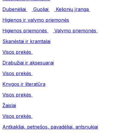
Dubenėliai
Guoliai
Kelionių įranga
Higienos ir valymo priemonės
Higienos priemonės
Valymo priemonės
Skanėstai ir kramtalai
Visos prekės
Drabužiai ir aksesuarai
Visos prekės
Knygos ir literatūra
Visos prekės
Žaislai
Visos prekės
Antkakliai, petnešos, pavadėliai, antsnukiai