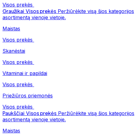
Visos prekės
Graužikai
Visos prekės
Peržiūrėkite visą šios kategorijos
asortimentą vienoje vietoje.
Maistas
Visos prekės
Skanėstai
Visos prekės
Vitaminai ir papildai
Visos prekės
Priežiūros priemonės
Visos prekės
Paukščiai
Visos prekės
Peržiūrėkite visą šios kategorijos
asortimentą vienoje vietoje.
Maistas