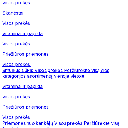
Visos prekės
Skanėstai
Visos prekės
Vitaminai ir papildai
Visos prekės
Priežiūros priemonės
Visos prekės
Smulkusis ūkis
Visos prekės
Peržiūrėkite visą šios
kategorijos asortimentą vienoje vietoje.
Vitaminai ir papildai
Visos prekės
Priežiūros priemonės
Visos prekės
Priemonės nuo kenkėjų
Visos prekės
Peržiūrėkite visą