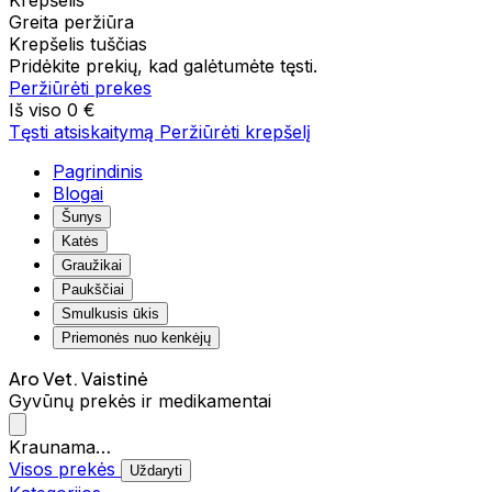
Krepšelis
Greita peržiūra
Krepšelis tuščias
Pridėkite prekių, kad galėtumėte tęsti.
Peržiūrėti prekes
Iš viso
0 €
Tęsti atsiskaitymą
Peržiūrėti krepšelį
Pagrindinis
Blogai
Šunys
Katės
Graužikai
Paukščiai
Smulkusis ūkis
Priemonės nuo kenkėjų
Aro Vet. Vaistinė
Gyvūnų prekės ir medikamentai
Kraunama…
Visos prekės
Uždaryti