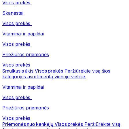
Visos prekės
Skanėstai
Visos prekės
Vitaminai ir papildai
Visos prekės
Priežiūros priemonės
Visos prekės
Smulkusis ūkis
Visos prekės
Peržiūrėkite visą šios
kategorijos asortimentą vienoje vietoje.
Vitaminai ir papildai
Visos prekės
Priežiūros priemonės
Visos prekės
Priemonės nuo kenkėjų
Visos prekės
Peržiūrėkite visą