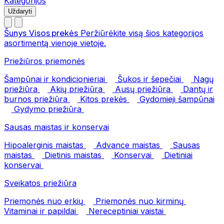
Kategorijos
Uždaryti
Šunys
Visos prekės
Peržiūrėkite visą šios kategorijos
asortimentą vienoje vietoje.
Priežiūros priemonės
Šampūnai ir kondicionieriai
Šukos ir šepečiai
Nagų
priežiūra
Akių priežiūra
Ausų priežiūra
Dantų ir
burnos priežiūra
Kitos prekės
Gydomieji šampūnai
Gydymo priežiūra
Sausas maistas ir konservai
Hipoalerginis maistas
Advance maistas
Sausas
maistas
Dietinis maistas
Konservai
Dietiniai
konservai
Sveikatos priežiūra
Priemonės nuo erkių
Priemonės nuo kirminų
Vitaminai ir papildai
Nereceptiniai vaistai