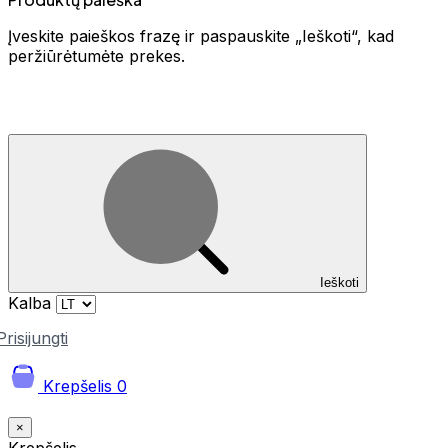
Įveskite paieškos frazę ir paspauskite „Ieškoti“, kad
peržiūrėtumėte prekes.
Ieškoti
Kalba
Prisijungti
Krepšelis
0
×