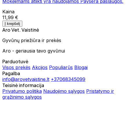
Mokėjimams atlikti yra naudojamos Paysera paslaugos.
Kaina
11,99 €
Į krepšelį
Aro Vet. Vaistinė
Gyvūnų priežiūra ir prekės
Aro - geriausia tavo gyvūnui
Parduotuvė
Visos prekės
Akcijos
Populiarūs
Blogai
Pagalba
info@arovetvaistine.lt
+37068345099
Teisinė informacija
Privatumo politika
Naudojimo sąlygos
Pristatymo ir
grąžinimo sąlygos