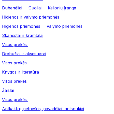
Dubenėliai
Guoliai
Kelionių įranga
Higienos ir valymo priemonės
Higienos priemonės
Valymo priemonės
Skanėstai ir kramtalai
Visos prekės
Drabužiai ir aksesuarai
Visos prekės
Knygos ir literatūra
Visos prekės
Žaislai
Visos prekės
Antkakliai, petnešos, pavadėliai, antsnukiai