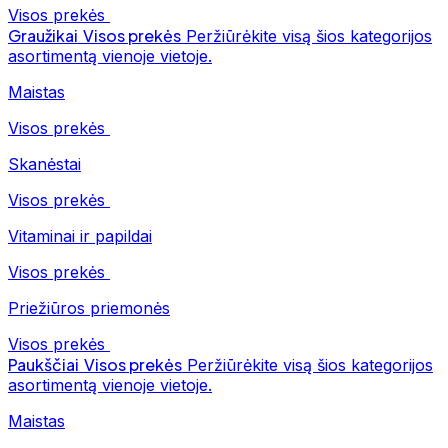
Visos prekės
Graužikai
Visos prekės
Peržiūrėkite visą šios kategorijos
asortimentą vienoje vietoje.
Maistas
Visos prekės
Skanėstai
Visos prekės
Vitaminai ir papildai
Visos prekės
Priežiūros priemonės
Visos prekės
Paukščiai
Visos prekės
Peržiūrėkite visą šios kategorijos
asortimentą vienoje vietoje.
Maistas