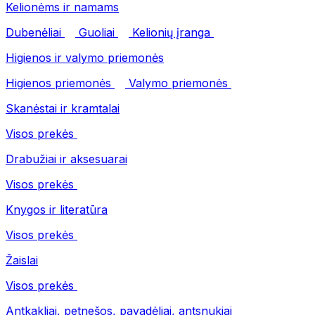
Kelionėms ir namams
Dubenėliai
Guoliai
Kelionių įranga
Higienos ir valymo priemonės
Higienos priemonės
Valymo priemonės
Skanėstai ir kramtalai
Visos prekės
Drabužiai ir aksesuarai
Visos prekės
Knygos ir literatūra
Visos prekės
Žaislai
Visos prekės
Antkakliai, petnešos, pavadėliai, antsnukiai