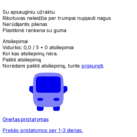
Su apsauginiu užraktu
Ribotuvas neleidžia per trumpai nupjauti nagus
Nerūdijantis plienas
Plastikinė rankena su guma
Atsiliepimai
Vidurkis:
0,0
/ 5
•
0 atsiliepimai
Kol kas atsiliepimų nėra.
Palikti atsiliepimą
Norėdami palikti atsiliepimą, turite
prisijungti
.
Greitas pristatymas
Prekės pristatomos per 1-3 dienas.