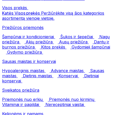
Visos prekės
Katės
Visos prekės
Peržiūrėkite visą šios kategorijos
asortimentą vienoje vietoje.
Priežiūros priemonės
Šampūnai ir kondicionieriai
Šukos ir šepečiai
Nagų
priežiūra
Akių priežiūra
Ausų priežiūra
Dantų ir
burnos priežiūra
Kitos prekės
Gydomieji šampūnai
Gydymo priežiūra
Sausas maistas ir konservai
Hypoalerginis maistas
Advance maistas
Sausas
maistas
Dietinis maistas
Konservai
Dietiniai
konservai
Sveikatos priežiūra
Priemonės nuo erkių
Priemonės nuo kirminų
Vitaminai ir papildai
Nereceptiniai vaistai
Kelionėms ir namams