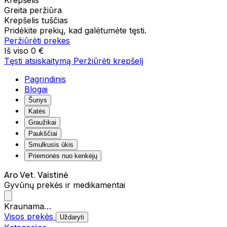
Krepšelis
Greita peržiūra
Krepšelis tuščias
Pridėkite prekių, kad galėtumėte tęsti.
Peržiūrėti prekes
Iš viso
0 €
Tęsti atsiskaitymą
Peržiūrėti krepšelį
Pagrindinis
Blogai
Šunys
Katės
Graužikai
Paukščiai
Smulkusis ūkis
Priemonės nuo kenkėjų
Aro Vet. Vaistinė
Gyvūnų prekės ir medikamentai
Kraunama…
Visos prekės
Uždaryti