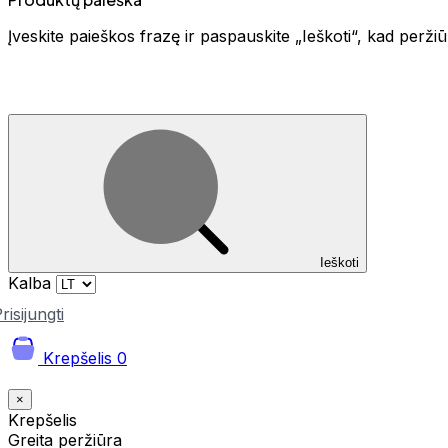
Įveskite paieškos frazę ir paspauskite „Ieškoti“, kad perž
Ieškoti
Kalba
risijungti
Krepšelis
0
×
Krepšelis
Greita peržiūra