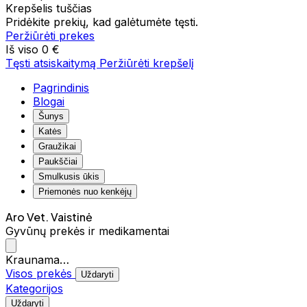
Krepšelis tuščias
Pridėkite prekių, kad galėtumėte tęsti.
Peržiūrėti prekes
Iš viso
0 €
Tęsti atsiskaitymą
Peržiūrėti krepšelį
Pagrindinis
Blogai
Šunys
Katės
Graužikai
Paukščiai
Smulkusis ūkis
Priemonės nuo kenkėjų
Aro Vet. Vaistinė
Gyvūnų prekės ir medikamentai
Kraunama…
Visos prekės
Uždaryti
Kategorijos
Uždaryti