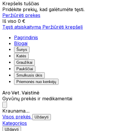
Krepšelis tuščias
Pridėkite prekių, kad galėtumėte tęsti.
Peržiūrėti prekes
Iš viso
0 €
Tęsti atsiskaitymą
Peržiūrėti krepšelį
Pagrindinis
Blogai
Šunys
Katės
Graužikai
Paukščiai
Smulkusis ūkis
Priemonės nuo kenkėjų
Aro Vet. Vaistinė
Gyvūnų prekės ir medikamentai
Kraunama…
Visos prekės
Uždaryti
Kategorijos
Uždaryti