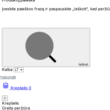
Įveskite paieškos frazę ir paspauskite „Ieškoti“, kad perž
Ieškoti
Kalba
risijungti
Krepšelis
0
×
Krepšelis
Greita peržiūra