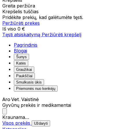
Krepšelis
Greita peržiūra
Krepšelis tuščias
Pridėkite prekių, kad galėtumėte tęsti.
Peržiūrėti prekes
Iš viso
0 €
Tęsti atsiskaitymą
Peržiūrėti krepšelį
Pagrindinis
Blogai
Šunys
Katės
Graužikai
Paukščiai
Smulkusis ūkis
Priemonės nuo kenkėjų
Aro Vet. Vaistinė
Gyvūnų prekės ir medikamentai
Kraunama…
Visos prekės
Uždaryti