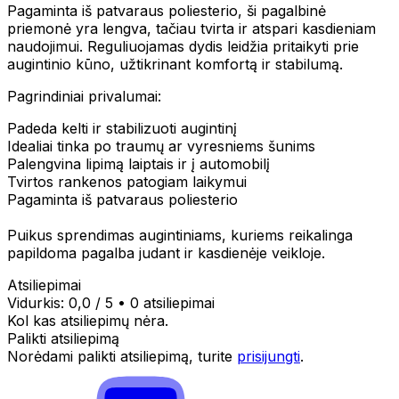
Pagaminta iš patvaraus poliesterio, ši pagalbinė
priemonė yra lengva, tačiau tvirta ir atspari kasdieniam
naudojimui. Reguliuojamas dydis leidžia pritaikyti prie
augintinio kūno, užtikrinant komfortą ir stabilumą.
Pagrindiniai privalumai:
Padeda kelti ir stabilizuoti augintinį
Idealiai tinka po traumų ar vyresniems šunims
Palengvina lipimą laiptais ir į automobilį
Tvirtos rankenos patogiam laikymui
Pagaminta iš patvaraus poliesterio
Puikus sprendimas augintiniams, kuriems reikalinga
papildoma pagalba judant ir kasdienėje veikloje.
Atsiliepimai
Vidurkis:
0,0
/ 5
•
0 atsiliepimai
Kol kas atsiliepimų nėra.
Palikti atsiliepimą
Norėdami palikti atsiliepimą, turite
prisijungti
.