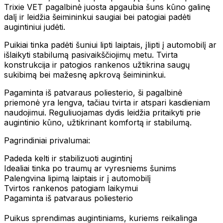
Trixie VET pagalbinė juosta apgaubia šuns kūno galinę
dalį ir leidžia šeimininkui saugiai bei patogiai padėti
augintiniui judėti.
Puikiai tinka padėti šuniui lipti laiptais, įlipti į automobilį ar
išlaikyti stabilumą pasivaikščiojimų metu. Tvirta
konstrukcija ir patogios rankenos užtikrina saugų
sukibimą bei mažesnę apkrovą šeimininkui.
Pagaminta iš patvaraus poliesterio, ši pagalbinė
priemonė yra lengva, tačiau tvirta ir atspari kasdieniam
naudojimui. Reguliuojamas dydis leidžia pritaikyti prie
augintinio kūno, užtikrinant komfortą ir stabilumą.
Pagrindiniai privalumai:
Padeda kelti ir stabilizuoti augintinį
Idealiai tinka po traumų ar vyresniems šunims
Palengvina lipimą laiptais ir į automobilį
Tvirtos rankenos patogiam laikymui
Pagaminta iš patvaraus poliesterio
Puikus sprendimas augintiniams, kuriems reikalinga