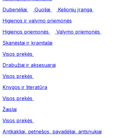
Dubenėliai
Guoliai
Kelionių įranga
Higienos ir valymo priemonės
Higienos priemonės
Valymo priemonės
Skanėstai ir kramtalai
Visos prekės
Drabužiai ir aksesuarai
Visos prekės
Knygos ir literatūra
Visos prekės
Žaislai
Visos prekės
Antkakliai, petnešos, pavadėliai, antsnukiai