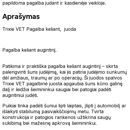
papildoma pagalba judant ir kasdienėje veikloje.
Aprašymas
Trixie VET Pagalba keliant, juoda
Pagalba keliant augintinį.
Patikima ir praktiška pagalba keliant augintinį – skirta
palengvinti šuns judėjimą, kai jis patiria judėjimo sunkumų
dėl amžiaus, traumų ar po operacijų. Ši juodos spalvos
Trixie VET pagalbinė juosta apgaubia šuns kūno galinę
dalį ir leidžia šeimininkui saugiai bei patogiai padėti
augintiniui judėti.
Puikiai tinka padėti šuniui lipti laiptais, įlipti į automobilį ar
išlaikyti stabilumą pasivaikščiojimų metu. Tvirta
konstrukcija ir patogios rankenos užtikrina saugų
sukibimą bei mažesnę apkrovą šeimininkui.