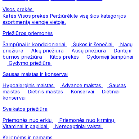
Visos prekės
Katės
Visos prekės
Peržiūrėkite visą šios kategorijos
asortimentą vienoje vietoje.
Priežiūros priemonės
Šampūnai ir kondicionieriai
Šukos ir šepečiai
Nagų
priežiūra
Akių priežiūra
Ausų priežiūra
Dantų ir
burnos priežiūra
Kitos prekės
Gydomieji šampūnai
Gydymo priežiūra
Sausas maistas ir konservai
Hypoalerginis maistas
Advance maistas
Sausas
maistas
Dietinis maistas
Konservai
Dietiniai
konservai
Sveikatos priežiūra
Priemonės nuo erkių
Priemonės nuo kirminų
Vitaminai ir papildai
Nereceptiniai vaistai
Kelionėms ir namams