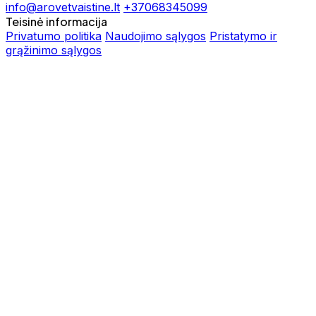
info@arovetvaistine.lt
+37068345099
Teisinė informacija
Privatumo politika
Naudojimo sąlygos
Pristatymo ir
grąžinimo sąlygos