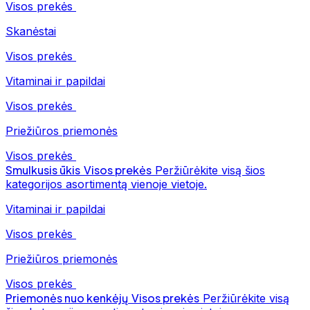
Visos prekės
Skanėstai
Visos prekės
Vitaminai ir papildai
Visos prekės
Priežiūros priemonės
Visos prekės
Smulkusis ūkis
Visos prekės
Peržiūrėkite visą šios
kategorijos asortimentą vienoje vietoje.
Vitaminai ir papildai
Visos prekės
Priežiūros priemonės
Visos prekės
Priemonės nuo kenkėjų
Visos prekės
Peržiūrėkite visą