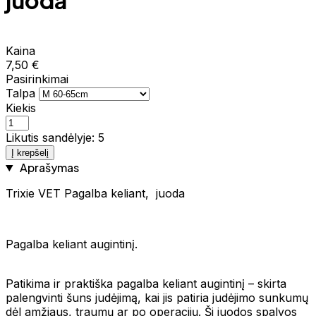
juoda
Kaina
7,50 €
Pasirinkimai
Talpa
Kiekis
Likutis sandėlyje: 5
Į krepšelį
Aprašymas
Trixie VET Pagalba keliant, juoda
Pagalba keliant augintinį.
Patikima ir praktiška pagalba keliant augintinį – skirta
palengvinti šuns judėjimą, kai jis patiria judėjimo sunkumų
dėl amžiaus, traumų ar po operacijų. Ši juodos spalvos