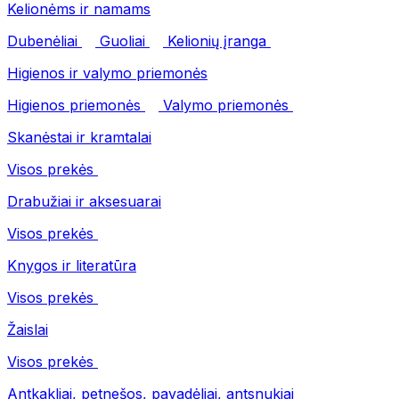
Kelionėms ir namams
Dubenėliai
Guoliai
Kelionių įranga
Higienos ir valymo priemonės
Higienos priemonės
Valymo priemonės
Skanėstai ir kramtalai
Visos prekės
Drabužiai ir aksesuarai
Visos prekės
Knygos ir literatūra
Visos prekės
Žaislai
Visos prekės
Antkakliai, petnešos, pavadėliai, antsnukiai