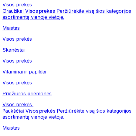
Visos prekės
Graužikai
Visos prekės
Peržiūrėkite visą šios kategorijos
asortimentą vienoje vietoje.
Maistas
Visos prekės
Skanėstai
Visos prekės
Vitaminai ir papildai
Visos prekės
Priežiūros priemonės
Visos prekės
Paukščiai
Visos prekės
Peržiūrėkite visą šios kategorijos
asortimentą vienoje vietoje.
Maistas