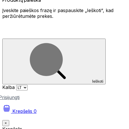
Įveskite paieškos frazę ir paspauskite „Ieškoti“, kad
peržiūrėtumėte prekes.
Ieškoti
Kalba
Prisijungti
Krepšelis
0
×