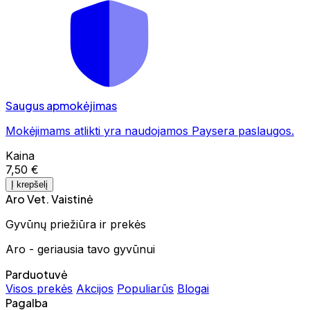
Saugus apmokėjimas
Mokėjimams atlikti yra naudojamos Paysera paslaugos.
Kaina
7,50 €
Į krepšelį
Aro Vet. Vaistinė
Gyvūnų priežiūra ir prekės
Aro - geriausia tavo gyvūnui
Parduotuvė
Visos prekės
Akcijos
Populiarūs
Blogai
Pagalba