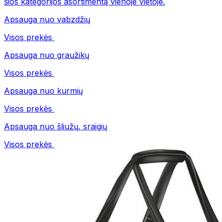
šios kategorijos asortimentą vienoje vietoje.
Apsauga nuo vabzdžių
Visos prekės
Apsauga nuo graužikų
Visos prekės
Apsauga nuo kurmių
Visos prekės
Apsauga nuo šliužų, sraigių
Visos prekės