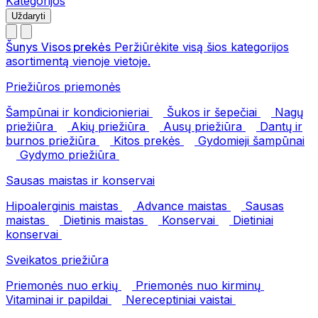
Kategorijos
Uždaryti
Šunys
Visos prekės
Peržiūrėkite visą šios kategorijos
asortimentą vienoje vietoje.
Priežiūros priemonės
Šampūnai ir kondicionieriai
Šukos ir šepečiai
Nagų
priežiūra
Akių priežiūra
Ausų priežiūra
Dantų ir
burnos priežiūra
Kitos prekės
Gydomieji šampūnai
Gydymo priežiūra
Sausas maistas ir konservai
Hipoalerginis maistas
Advance maistas
Sausas
maistas
Dietinis maistas
Konservai
Dietiniai
konservai
Sveikatos priežiūra
Priemonės nuo erkių
Priemonės nuo kirminų
Vitaminai ir papildai
Nereceptiniai vaistai