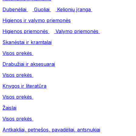
Dubenėliai
Guoliai
Kelionių įranga
Higienos ir valymo priemonės
Higienos priemonės
Valymo priemonės
Skanėstai ir kramtalai
Visos prekės
Drabužiai ir aksesuarai
Visos prekės
Knygos ir literatūra
Visos prekės
Žaislai
Visos prekės
Antkakliai, petnešos, pavadėliai, antsnukiai