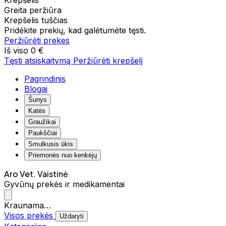
Krepšelis
Greita peržiūra
Krepšelis tuščias
Pridėkite prekių, kad galėtumėte tęsti.
Peržiūrėti prekes
Iš viso
0 €
Tęsti atsiskaitymą
Peržiūrėti krepšelį
Pagrindinis
Blogai
Šunys
Katės
Graužikai
Paukščiai
Smulkusis ūkis
Priemonės nuo kenkėjų
Aro Vet. Vaistinė
Gyvūnų prekės ir medikamentai
Kraunama…
Visos prekės
Uždaryti