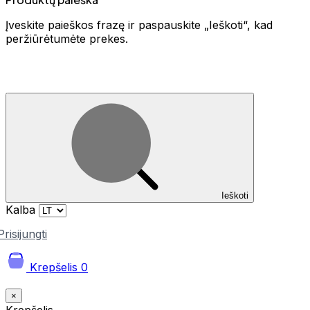
Įveskite paieškos frazę ir paspauskite „Ieškoti“, kad
peržiūrėtumėte prekes.
Ieškoti
Kalba
Prisijungti
Krepšelis
0
×