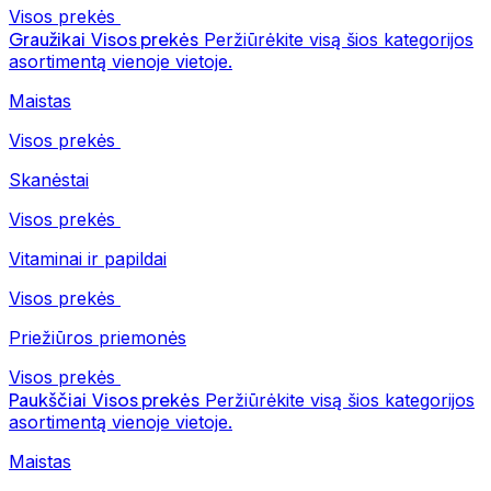
Visos prekės
Graužikai
Visos prekės
Peržiūrėkite visą šios kategorijos
asortimentą vienoje vietoje.
Maistas
Visos prekės
Skanėstai
Visos prekės
Vitaminai ir papildai
Visos prekės
Priežiūros priemonės
Visos prekės
Paukščiai
Visos prekės
Peržiūrėkite visą šios kategorijos
asortimentą vienoje vietoje.
Maistas