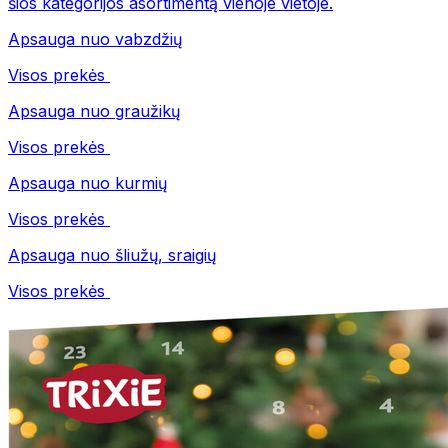
šios kategorijos asortimentą vienoje vietoje.
Apsauga nuo vabzdžių
Visos prekės
Apsauga nuo graužikų
Visos prekės
Apsauga nuo kurmių
Visos prekės
Apsauga nuo šliužų, sraigių
Visos prekės