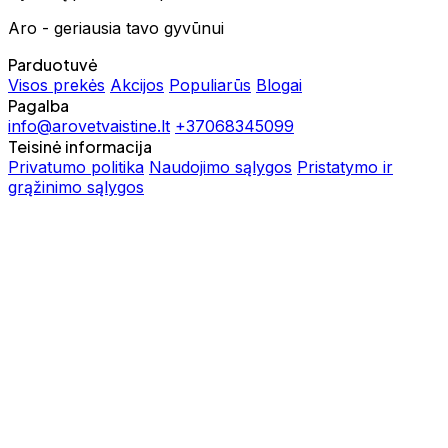
Aro - geriausia tavo gyvūnui
Parduotuvė
Visos prekės
Akcijos
Populiarūs
Blogai
Pagalba
info@arovetvaistine.lt
+37068345099
Teisinė informacija
Privatumo politika
Naudojimo sąlygos
Pristatymo ir
grąžinimo sąlygos