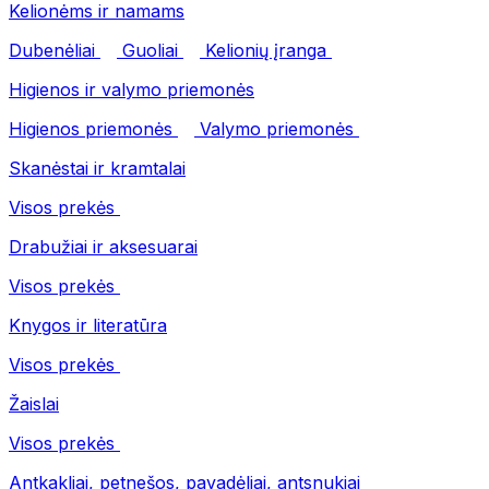
Kelionėms ir namams
Dubenėliai
Guoliai
Kelionių įranga
Higienos ir valymo priemonės
Higienos priemonės
Valymo priemonės
Skanėstai ir kramtalai
Visos prekės
Drabužiai ir aksesuarai
Visos prekės
Knygos ir literatūra
Visos prekės
Žaislai
Visos prekės
Antkakliai, petnešos, pavadėliai, antsnukiai