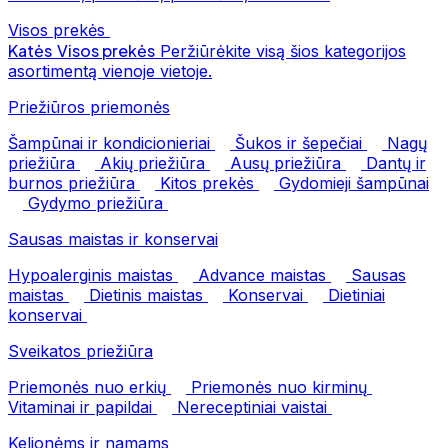
Visos prekės
Katės
Visos prekės
Peržiūrėkite visą šios kategorijos
asortimentą vienoje vietoje.
Priežiūros priemonės
Šampūnai ir kondicionieriai
Šukos ir šepečiai
Nagų
priežiūra
Akių priežiūra
Ausų priežiūra
Dantų ir
burnos priežiūra
Kitos prekės
Gydomieji šampūnai
Gydymo priežiūra
Sausas maistas ir konservai
Hypoalerginis maistas
Advance maistas
Sausas
maistas
Dietinis maistas
Konservai
Dietiniai
konservai
Sveikatos priežiūra
Priemonės nuo erkių
Priemonės nuo kirminų
Vitaminai ir papildai
Nereceptiniai vaistai
Kelionėms ir namams