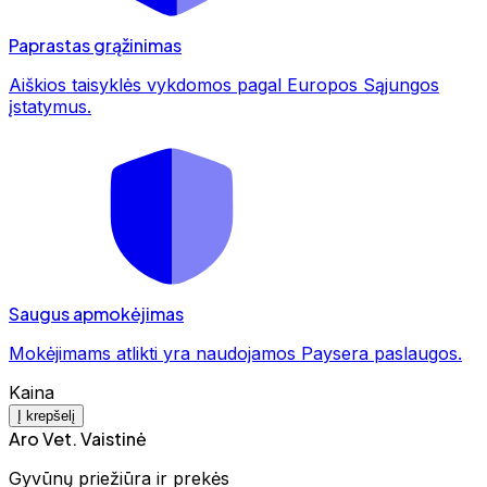
Paprastas grąžinimas
Aiškios taisyklės vykdomos pagal Europos Sąjungos
įstatymus.
Saugus apmokėjimas
Mokėjimams atlikti yra naudojamos Paysera paslaugos.
Kaina
Į krepšelį
Aro Vet. Vaistinė
Gyvūnų priežiūra ir prekės