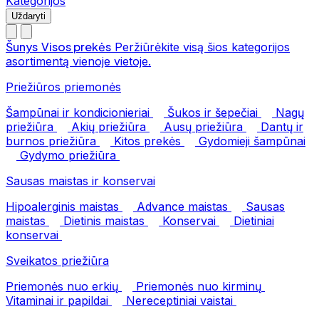
Kategorijos
Uždaryti
Šunys
Visos prekės
Peržiūrėkite visą šios kategorijos
asortimentą vienoje vietoje.
Priežiūros priemonės
Šampūnai ir kondicionieriai
Šukos ir šepečiai
Nagų
priežiūra
Akių priežiūra
Ausų priežiūra
Dantų ir
burnos priežiūra
Kitos prekės
Gydomieji šampūnai
Gydymo priežiūra
Sausas maistas ir konservai
Hipoalerginis maistas
Advance maistas
Sausas
maistas
Dietinis maistas
Konservai
Dietiniai
konservai
Sveikatos priežiūra
Priemonės nuo erkių
Priemonės nuo kirminų
Vitaminai ir papildai
Nereceptiniai vaistai