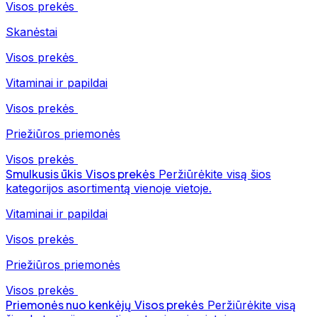
Visos prekės
Skanėstai
Visos prekės
Vitaminai ir papildai
Visos prekės
Priežiūros priemonės
Visos prekės
Smulkusis ūkis
Visos prekės
Peržiūrėkite visą šios
kategorijos asortimentą vienoje vietoje.
Vitaminai ir papildai
Visos prekės
Priežiūros priemonės
Visos prekės
Priemonės nuo kenkėjų
Visos prekės
Peržiūrėkite visą