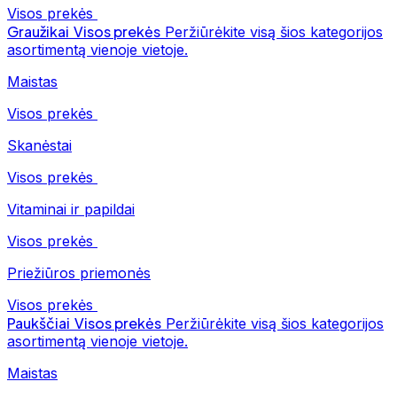
Visos prekės
Graužikai
Visos prekės
Peržiūrėkite visą šios kategorijos
asortimentą vienoje vietoje.
Maistas
Visos prekės
Skanėstai
Visos prekės
Vitaminai ir papildai
Visos prekės
Priežiūros priemonės
Visos prekės
Paukščiai
Visos prekės
Peržiūrėkite visą šios kategorijos
asortimentą vienoje vietoje.
Maistas