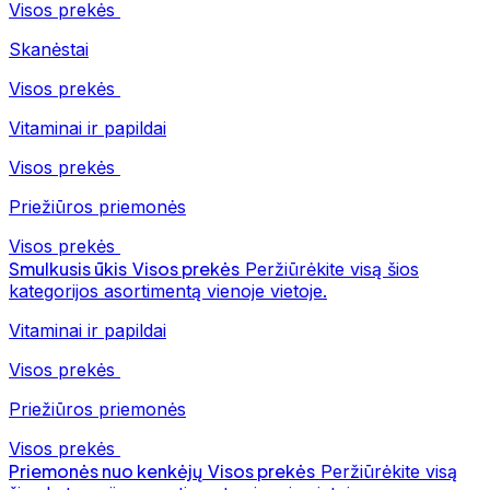
Visos prekės
Skanėstai
Visos prekės
Vitaminai ir papildai
Visos prekės
Priežiūros priemonės
Visos prekės
Smulkusis ūkis
Visos prekės
Peržiūrėkite visą šios
kategorijos asortimentą vienoje vietoje.
Vitaminai ir papildai
Visos prekės
Priežiūros priemonės
Visos prekės
Priemonės nuo kenkėjų
Visos prekės
Peržiūrėkite visą