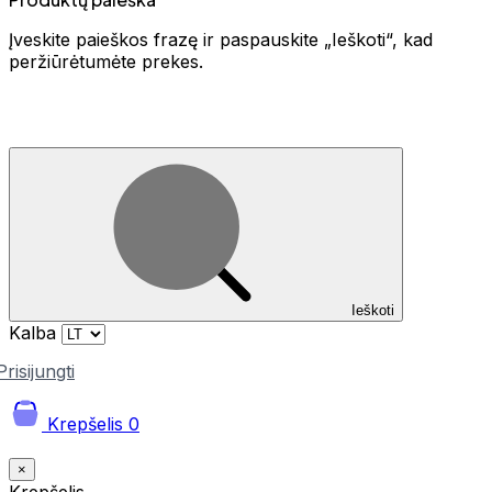
Įveskite paieškos frazę ir paspauskite „Ieškoti“, kad
peržiūrėtumėte prekes.
Ieškoti
Kalba
Prisijungti
Krepšelis
0
×