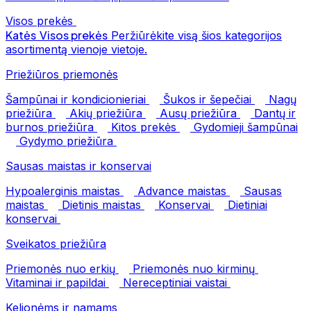
Visos prekės
Katės
Visos prekės
Peržiūrėkite visą šios kategorijos
asortimentą vienoje vietoje.
Priežiūros priemonės
Šampūnai ir kondicionieriai
Šukos ir šepečiai
Nagų
priežiūra
Akių priežiūra
Ausų priežiūra
Dantų ir
burnos priežiūra
Kitos prekės
Gydomieji šampūnai
Gydymo priežiūra
Sausas maistas ir konservai
Hypoalerginis maistas
Advance maistas
Sausas
maistas
Dietinis maistas
Konservai
Dietiniai
konservai
Sveikatos priežiūra
Priemonės nuo erkių
Priemonės nuo kirminų
Vitaminai ir papildai
Nereceptiniai vaistai
Kelionėms ir namams