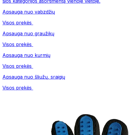
šios kategorijos asortimentą vienoje vietoje.
Apsauga nuo vabzdžių
Visos prekės
Apsauga nuo graužikų
Visos prekės
Apsauga nuo kurmių
Visos prekės
Apsauga nuo šliužų, sraigių
Visos prekės