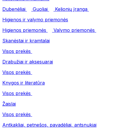
Dubenėliai
Guoliai
Kelionių įranga
Higienos ir valymo priemonės
Higienos priemonės
Valymo priemonės
Skanėstai ir kramtalai
Visos prekės
Drabužiai ir aksesuarai
Visos prekės
Knygos ir literatūra
Visos prekės
Žaislai
Visos prekės
Antkakliai, petnešos, pavadėliai, antsnukiai