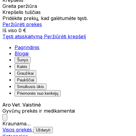
Krepšelis
Greita peržiūra
Krepšelis tuščias
Pridėkite prekių, kad galėtumėte tęsti.
Peržiūrėti prekes
Iš viso
0 €
Tęsti atsiskaitymą
Peržiūrėti krepšelį
Pagrindinis
Blogai
Šunys
Katės
Graužikai
Paukščiai
Smulkusis ūkis
Priemonės nuo kenkėjų
Aro Vet. Vaistinė
Gyvūnų prekės ir medikamentai
Kraunama…
Visos prekės
Uždaryti