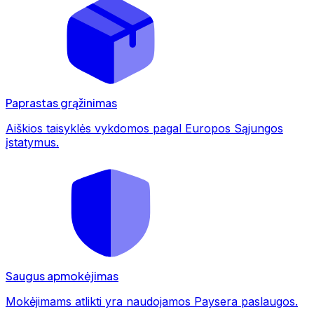
Paprastas grąžinimas
Aiškios taisyklės vykdomos pagal Europos Sąjungos
įstatymus.
Saugus apmokėjimas
Mokėjimams atlikti yra naudojamos Paysera paslaugos.