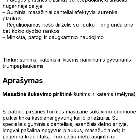
nugarinėje dalyje
– Guminiai masažiniai danteliai efektyviai surenka
plaukus
– Reguliuojamas riešo dirželis su lipuku – priglunda prie
bet kokio dydžio rankos
– Minkšta, patogi ir daugkartinio naudojimo
Tinka:
šunims, katėms ir kitiems naminiams gyvūnams –
trumpaplaukiams
Aprašymas
Masažinė šukavimo pirštinė
šunims ir katėms (mėlyna)
Ši patogi, pirštinės formos masažinė šukavimo priemonė
puikiai tinka kasdienei gyvūnų kailio priežiūrai. Su
specialiais guminiais danteliais, esančiais delno srityje,
lengvai pašalina negyvus plaukus, masažuoja odą ir
pagerina kraujotaką. Tuo pačiu metu augintiniui