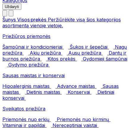
Kategorijos
Uždaryti
Šunys
Visos prekės
Peržiūrėkite visą šios kategorijos
asortimentą vienoje vietoje.
Priežiūros priemonės
Šampūnai ir kondicionieriai
Šukos ir šepečiai
Nagų
priežiūra
Akių priežiūra
Ausų priežiūra
Dantų ir
burnos priežiūra
Kitos prekės
Gydomieji šampūnai
Gydymo priežiūra
Sausas maistas ir konservai
Hipoalerginis maistas
Advance maistas
Sausas
maistas
Dietinis maistas
Konservai
Dietiniai
konservai
Sveikatos priežiūra
Priemonės nuo erkių
Priemonės nuo kirminų
Vitaminai ir papildai
Nereceptiniai vaistai