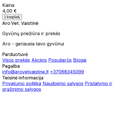
Kaina
4,00 €
Į krepšelį
Aro Vet. Vaistinė
Gyvūnų priežiūra ir prekės
Aro - geriausia tavo gyvūnui
Parduotuvė
Visos prekės
Akcijos
Populiarūs
Blogai
Pagalba
info@arovetvaistine.lt
+37068345099
Teisinė informacija
Privatumo politika
Naudojimo sąlygos
Pristatymo ir
grąžinimo sąlygos