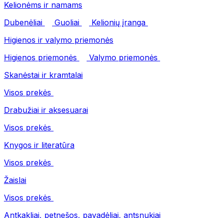
Kelionėms ir namams
Dubenėliai
Guoliai
Kelionių įranga
Higienos ir valymo priemonės
Higienos priemonės
Valymo priemonės
Skanėstai ir kramtalai
Visos prekės
Drabužiai ir aksesuarai
Visos prekės
Knygos ir literatūra
Visos prekės
Žaislai
Visos prekės
Antkakliai, petnešos, pavadėliai, antsnukiai