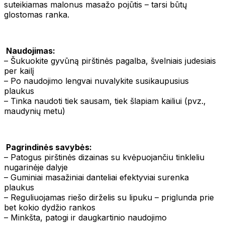
suteikiamas malonus masažo pojūtis – tarsi būtų
glostomas ranka.
Naudojimas:
– Šukuokite gyvūną pirštinės pagalba, švelniais judesiais
per kailį
– Po naudojimo lengvai nuvalykite susikaupusius
plaukus
– Tinka naudoti tiek sausam, tiek šlapiam kailiui (pvz.,
maudynių metu)
Pagrindinės savybės:
– Patogus pirštinės dizainas su kvėpuojančiu tinkleliu
nugarinėje dalyje
– Guminiai masažiniai danteliai efektyviai surenka
plaukus
– Reguliuojamas riešo dirželis su lipuku – priglunda prie
bet kokio dydžio rankos
– Minkšta, patogi ir daugkartinio naudojimo