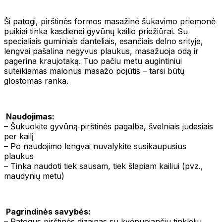
Ši patogi, pirštinės formos masažinė šukavimo priemonė
puikiai tinka kasdienei gyvūnų kailio priežiūrai. Su
specialiais guminiais danteliais, esančiais delno srityje,
lengvai pašalina negyvus plaukus, masažuoja odą ir
pagerina kraujotaką. Tuo pačiu metu augintiniui
suteikiamas malonus masažo pojūtis – tarsi būtų
glostomas ranka.
Naudojimas:
– Šukuokite gyvūną pirštinės pagalba, švelniais judesiais
per kailį
– Po naudojimo lengvai nuvalykite susikaupusius
plaukus
– Tinka naudoti tiek sausam, tiek šlapiam kailiui (pvz.,
maudynių metu)
Pagrindinės savybės:
– Patogus pirštinės dizainas su kvėpuojančiu tinkleliu