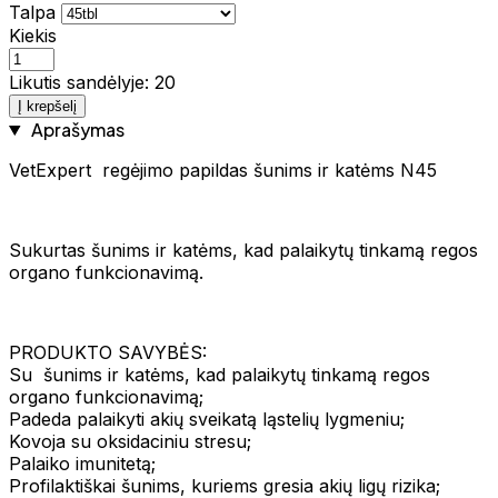
Talpa
Kiekis
Likutis sandėlyje: 20
Į krepšelį
Aprašymas
VetExpert regėjimo papildas šunims ir katėms N45
Sukurtas šunims ir katėms, kad palaikytų tinkamą regos
organo funkcionavimą.
PRODUKTO SAVYBĖS:
Su šunims ir katėms, kad palaikytų tinkamą regos
organo funkcionavimą;
Padeda palaikyti akių sveikatą ląstelių lygmeniu;
Kovoja su oksidaciniu stresu;
Palaiko imunitetą;
Profilaktiškai šunims, kuriems gresia akių ligų rizika;