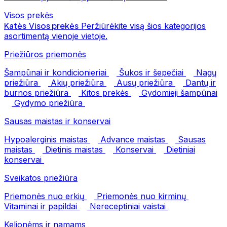
Visos prekės
Katės
Visos prekės
Peržiūrėkite visą šios kategorijos
asortimentą vienoje vietoje.
Priežiūros priemonės
Šampūnai ir kondicionieriai
Šukos ir šepečiai
Nagų
priežiūra
Akių priežiūra
Ausų priežiūra
Dantų ir
burnos priežiūra
Kitos prekės
Gydomieji šampūnai
Gydymo priežiūra
Sausas maistas ir konservai
Hypoalerginis maistas
Advance maistas
Sausas
maistas
Dietinis maistas
Konservai
Dietiniai
konservai
Sveikatos priežiūra
Priemonės nuo erkių
Priemonės nuo kirminų
Vitaminai ir papildai
Nereceptiniai vaistai
Kelionėms ir namams