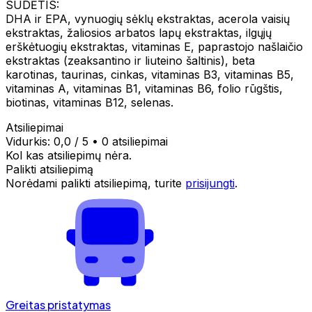
SUDĖTIS:
DHA ir EPA, vynuogių sėklų ekstraktas, acerola vaisių
ekstraktas, žaliosios arbatos lapų ekstraktas, ilgųjų
erškėtuogių ekstraktas, vitaminas E, paprastojo našlaičio
ekstraktas (zeaksantino ir liuteino šaltinis), beta
karotinas, taurinas, cinkas, vitaminas B3, vitaminas B5,
vitaminas A, vitaminas B1, vitaminas B6, folio rūgštis,
biotinas, vitaminas B12, selenas.
Atsiliepimai
Vidurkis:
0,0
/ 5
•
0 atsiliepimai
Kol kas atsiliepimų nėra.
Palikti atsiliepimą
Norėdami palikti atsiliepimą, turite
prisijungti
.
Greitas pristatymas