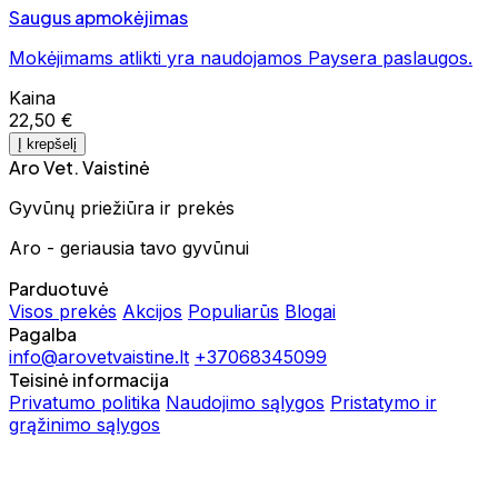
Saugus apmokėjimas
Mokėjimams atlikti yra naudojamos Paysera paslaugos.
Kaina
22,50 €
Į krepšelį
Aro Vet. Vaistinė
Gyvūnų priežiūra ir prekės
Aro - geriausia tavo gyvūnui
Parduotuvė
Visos prekės
Akcijos
Populiarūs
Blogai
Pagalba
info@arovetvaistine.lt
+37068345099
Teisinė informacija
Privatumo politika
Naudojimo sąlygos
Pristatymo ir
grąžinimo sąlygos