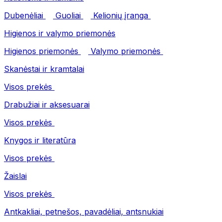
Dubenėliai
Guoliai
Kelionių įranga
Higienos ir valymo priemonės
Higienos priemonės
Valymo priemonės
Skanėstai ir kramtalai
Visos prekės
Drabužiai ir aksesuarai
Visos prekės
Knygos ir literatūra
Visos prekės
Žaislai
Visos prekės
Antkakliai, petnešos, pavadėliai, antsnukiai