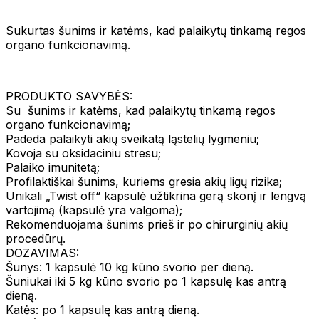
Sukurtas šunims ir katėms, kad palaikytų tinkamą regos
organo funkcionavimą.
PRODUKTO SAVYBĖS:
Su šunims ir katėms, kad palaikytų tinkamą regos
organo funkcionavimą;
Padeda palaikyti akių sveikatą ląstelių lygmeniu;
Kovoja su oksidaciniu stresu;
Palaiko imunitetą;
Profilaktiškai šunims, kuriems gresia akių ligų rizika;
Unikali „Twist off“ kapsulė užtikrina gerą skonį ir lengvą
vartojimą (kapsulė yra valgoma);
Rekomenduojama šunims prieš ir po chirurginių akių
procedūrų.
DOZAVIMAS:
Šunys: 1 kapsulė 10 kg kūno svorio per dieną.
Šuniukai iki 5 kg kūno svorio po 1 kapsulę kas antrą
dieną.
Katės: po 1 kapsulę kas antrą dieną.