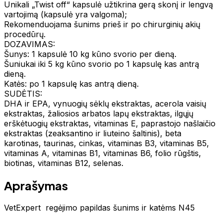
Unikali „Twist off“ kapsulė užtikrina gerą skonį ir lengvą
vartojimą (kapsulė yra valgoma);
Rekomenduojama šunims prieš ir po chirurginių akių
procedūrų.
DOZAVIMAS:
Šunys: 1 kapsulė 10 kg kūno svorio per dieną.
Šuniukai iki 5 kg kūno svorio po 1 kapsulę kas antrą
dieną.
Katės: po 1 kapsulę kas antrą dieną.
SUDĖTIS:
DHA ir EPA, vynuogių sėklų ekstraktas, acerola vaisių
ekstraktas, žaliosios arbatos lapų ekstraktas, ilgųjų
erškėtuogių ekstraktas, vitaminas E, paprastojo našlaičio
ekstraktas (zeaksantino ir liuteino šaltinis), beta
karotinas, taurinas, cinkas, vitaminas B3, vitaminas B5,
vitaminas A, vitaminas B1, vitaminas B6, folio rūgštis,
biotinas, vitaminas B12, selenas.
Aprašymas
VetExpert regėjimo papildas šunims ir katėms N45