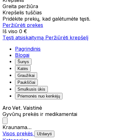
Krepšelis
Greita peržiūra
Krepšelis tuščias
Pridėkite prekių, kad galėtumėte tęsti.
Peržiūrėti prekes
Iš viso
0 €
Tęsti atsiskaitymą
Peržiūrėti krepšelį
Pagrindinis
Blogai
Šunys
Katės
Graužikai
Paukščiai
Smulkusis ūkis
Priemonės nuo kenkėjų
Aro Vet. Vaistinė
Gyvūnų prekės ir medikamentai
Kraunama…
Visos prekės
Uždaryti