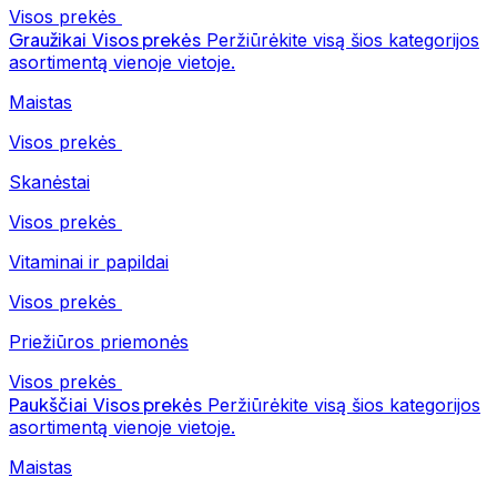
Visos prekės
Graužikai
Visos prekės
Peržiūrėkite visą šios kategorijos
asortimentą vienoje vietoje.
Maistas
Visos prekės
Skanėstai
Visos prekės
Vitaminai ir papildai
Visos prekės
Priežiūros priemonės
Visos prekės
Paukščiai
Visos prekės
Peržiūrėkite visą šios kategorijos
asortimentą vienoje vietoje.
Maistas