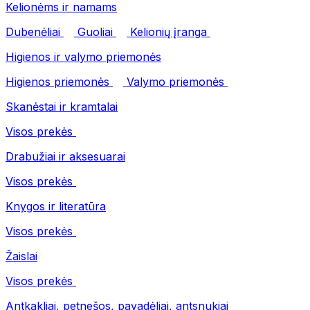
Kelionėms ir namams
Dubenėliai
Guoliai
Kelionių įranga
Higienos ir valymo priemonės
Higienos priemonės
Valymo priemonės
Skanėstai ir kramtalai
Visos prekės
Drabužiai ir aksesuarai
Visos prekės
Knygos ir literatūra
Visos prekės
Žaislai
Visos prekės
Antkakliai, petnešos, pavadėliai, antsnukiai