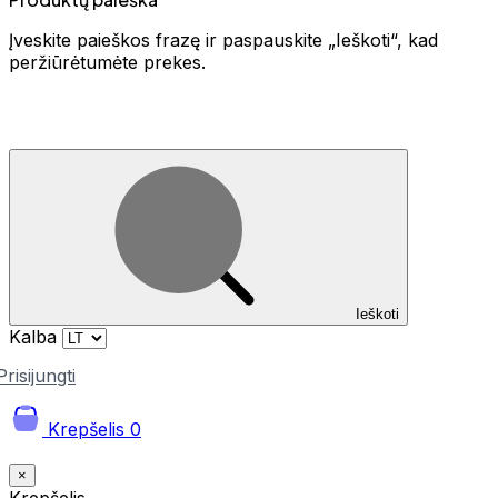
Įveskite paieškos frazę ir paspauskite „Ieškoti“, kad
peržiūrėtumėte prekes.
Ieškoti
Kalba
Prisijungti
Krepšelis
0
×