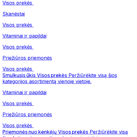
Visos prekės
Skanėstai
Visos prekės
Vitaminai ir papildai
Visos prekės
Priežiūros priemonės
Visos prekės
Smulkusis ūkis
Visos prekės
Peržiūrėkite visą šios
kategorijos asortimentą vienoje vietoje.
Vitaminai ir papildai
Visos prekės
Priežiūros priemonės
Visos prekės
Priemonės nuo kenkėjų
Visos prekės
Peržiūrėkite visą