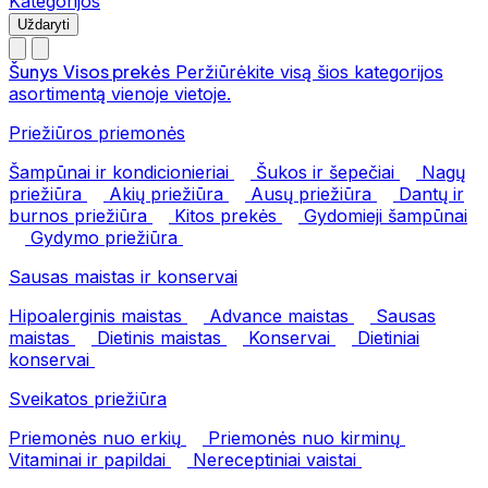
Kategorijos
Uždaryti
Šunys
Visos prekės
Peržiūrėkite visą šios kategorijos
asortimentą vienoje vietoje.
Priežiūros priemonės
Šampūnai ir kondicionieriai
Šukos ir šepečiai
Nagų
priežiūra
Akių priežiūra
Ausų priežiūra
Dantų ir
burnos priežiūra
Kitos prekės
Gydomieji šampūnai
Gydymo priežiūra
Sausas maistas ir konservai
Hipoalerginis maistas
Advance maistas
Sausas
maistas
Dietinis maistas
Konservai
Dietiniai
konservai
Sveikatos priežiūra
Priemonės nuo erkių
Priemonės nuo kirminų
Vitaminai ir papildai
Nereceptiniai vaistai