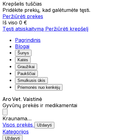
Krepšelis tuščias
Pridėkite prekių, kad galėtumėte tęsti.
Peržiūrėti prekes
Iš viso
0 €
Tęsti atsiskaitymą
Peržiūrėti krepšelį
Pagrindinis
Blogai
Šunys
Katės
Graužikai
Paukščiai
Smulkusis ūkis
Priemonės nuo kenkėjų
Aro Vet. Vaistinė
Gyvūnų prekės ir medikamentai
Kraunama…
Visos prekės
Uždaryti
Kategorijos
Uždaryti