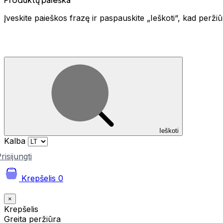
Įveskite paieškos frazę ir paspauskite „Ieškoti“, kad perž
Ieškoti
Kalba
risijungti
Krepšelis
0
×
Krepšelis
Greita peržiūra