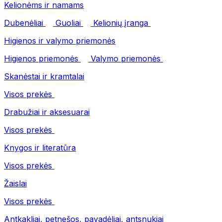
Kelionėms ir namams
Dubenėliai
Guoliai
Kelionių įranga
Higienos ir valymo priemonės
Higienos priemonės
Valymo priemonės
Skanėstai ir kramtalai
Visos prekės
Drabužiai ir aksesuarai
Visos prekės
Knygos ir literatūra
Visos prekės
Žaislai
Visos prekės
Antkakliai, petnešos, pavadėliai, antsnukiai