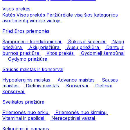
Visos prekės
Katės
Visos prekės
Peržiūrėkite visą šios kategorijos
asortimentą vienoje vietoje.
Priežiūros priemonės
Šampūnai ir kondicionieriai
Šukos ir šepečiai
Nagų
priežiūra
Akių priežiūra
Ausų priežiūra
Dantų ir
burnos priežiūra
Kitos prekės
Gydomieji šampūnai
Gydymo priežiūra
Sausas maistas ir konservai
Hypoalerginis maistas
Advance maistas
Sausas
maistas
Dietinis maistas
Konservai
Dietiniai
konservai
Sveikatos priežiūra
Priemonės nuo erkių
Priemonės nuo kirminų
Vitaminai ir papildai
Nereceptiniai vaistai
Kelionėms ir namams