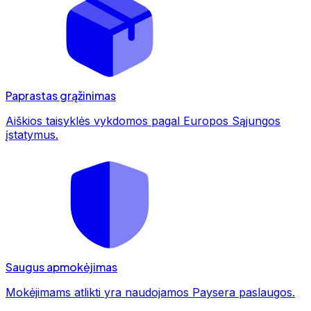
Paprastas grąžinimas
Aiškios taisyklės vykdomos pagal Europos Sąjungos
įstatymus.
Saugus apmokėjimas
Mokėjimams atlikti yra naudojamos Paysera paslaugos.