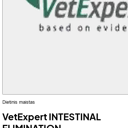
Dietinis maistas
VetExpert INTESTINAL