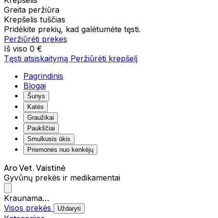
Krepšelis
Greita peržiūra
Krepšelis tuščias
Pridėkite prekių, kad galėtumėte tęsti.
Peržiūrėti prekes
Iš viso
0 €
Tęsti atsiskaitymą
Peržiūrėti krepšelį
Pagrindinis
Blogai
Šunys
Katės
Graužikai
Paukščiai
Smulkusis ūkis
Priemonės nuo kenkėjų
Aro Vet. Vaistinė
Gyvūnų prekės ir medikamentai
Kraunama…
Visos prekės
Uždaryti