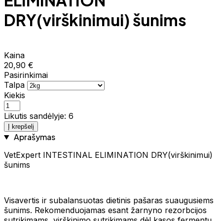
ELIMINATION
DRY(virškinimui) šunims
Kaina
20,90 €
Pasirinkimai
Talpa
Kiekis
Likutis sandėlyje: 6
Į krepšelį
Aprašymas
VetExpert INTESTINAL ELIMINATION DRY(virškinimui)
šunims
Visavertis ir subalansuotas dietinis pašaras suaugusiems
šunims. Rekomenduojamas esant žarnyno rezorbcijos
sutrikimams, virškinimo sutrikimams dėl kasos fermentų