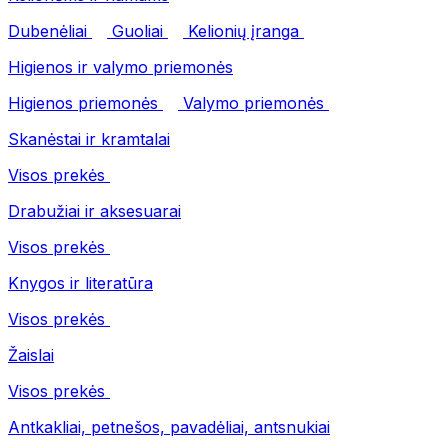
Dubenėliai
Guoliai
Kelionių įranga
Higienos ir valymo priemonės
Higienos priemonės
Valymo priemonės
Skanėstai ir kramtalai
Visos prekės
Drabužiai ir aksesuarai
Visos prekės
Knygos ir literatūra
Visos prekės
Žaislai
Visos prekės
Antkakliai, petnešos, pavadėliai, antsnukiai