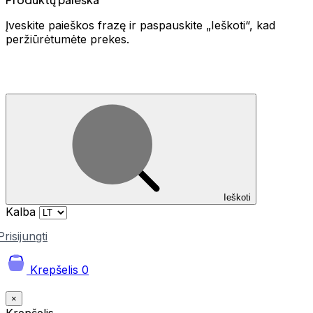
Įveskite paieškos frazę ir paspauskite „Ieškoti“, kad
peržiūrėtumėte prekes.
Ieškoti
Kalba
Prisijungti
Krepšelis
0
×