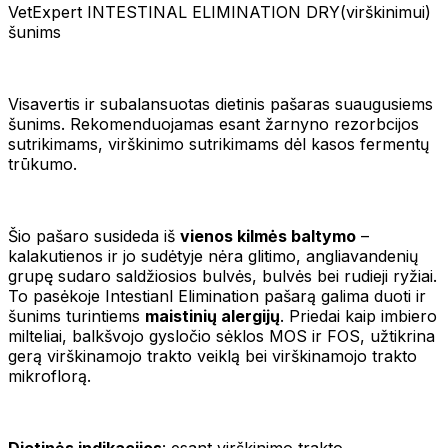
VetExpert INTESTINAL ELIMINATION DRY(virškinimui)
šunims
Visavertis ir subalansuotas dietinis pašaras suaugusiems
šunims. Rekomenduojamas esant žarnyno rezorbcijos
sutrikimams, virškinimo sutrikimams dėl kasos fermentų
trūkumo.
Šio pašaro susideda iš
vienos kilmės baltymo
–
kalakutienos ir jo sudėtyje nėra glitimo, angliavandenių
grupę sudaro saldžiosios bulvės, bulvės bei rudieji ryžiai.
To pasėkoje Intestianl Elimination pašarą galima duoti ir
šunims turintiems
maistinių alergijų
. Priedai kaip imbiero
milteliai, balkšvojo gysločio sėklos MOS ir FOS, užtikrina
gerą virškinamojo trakto veiklą bei virškinamojo trakto
mikroflorą.
Dietinės indikacijos
: esant virškinimo trakto