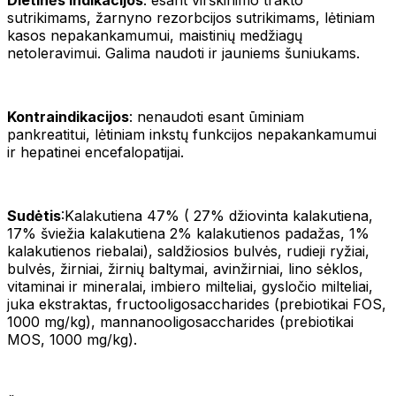
sutrikimams, žarnyno rezorbcijos sutrikimams, lėtiniam
kasos nepakankamumui, maistinių medžiagų
netoleravimui. Galima naudoti ir jauniems šuniukams.
Kontraindikacijos
: nenaudoti esant ūminiam
pankreatitui, lėtiniam inkstų funkcijos nepakankamumui
ir hepatinei encefalopatijai.
Sudėtis
:Kalakutiena 47% ( 27% džiovinta kalakutiena,
17% šviežia kalakutiena 2% kalakutienos padažas, 1%
kalakutienos riebalai), saldžiosios bulvės, rudieji ryžiai,
bulvės, žirniai, žirnių baltymai, avinžirniai, lino sėklos,
vitaminai ir mineralai, imbiero milteliai, gysločio milteliai,
juka ekstraktas, fructooligosaccharides (prebiotikai FOS,
1000 mg/kg), mannanooligosaccharides (prebiotikai
MOS, 1000 mg/kg).