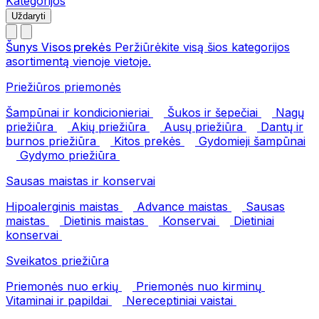
Kategorijos
Uždaryti
Šunys
Visos prekės
Peržiūrėkite visą šios kategorijos
asortimentą vienoje vietoje.
Priežiūros priemonės
Šampūnai ir kondicionieriai
Šukos ir šepečiai
Nagų
priežiūra
Akių priežiūra
Ausų priežiūra
Dantų ir
burnos priežiūra
Kitos prekės
Gydomieji šampūnai
Gydymo priežiūra
Sausas maistas ir konservai
Hipoalerginis maistas
Advance maistas
Sausas
maistas
Dietinis maistas
Konservai
Dietiniai
konservai
Sveikatos priežiūra
Priemonės nuo erkių
Priemonės nuo kirminų
Vitaminai ir papildai
Nereceptiniai vaistai