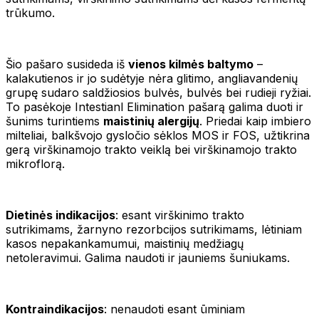
trūkumo.
Šio pašaro susideda iš
vienos kilmės baltymo
–
kalakutienos ir jo sudėtyje nėra glitimo, angliavandenių
grupę sudaro saldžiosios bulvės, bulvės bei rudieji ryžiai.
To pasėkoje Intestianl Elimination pašarą galima duoti ir
šunims turintiems
maistinių alergijų
. Priedai kaip imbiero
milteliai, balkšvojo gysločio sėklos MOS ir FOS, užtikrina
gerą virškinamojo trakto veiklą bei virškinamojo trakto
mikroflorą.
Dietinės indikacijos
: esant virškinimo trakto
sutrikimams, žarnyno rezorbcijos sutrikimams, lėtiniam
kasos nepakankamumui, maistinių medžiagų
netoleravimui. Galima naudoti ir jauniems šuniukams.
Kontraindikacijos
: nenaudoti esant ūminiam