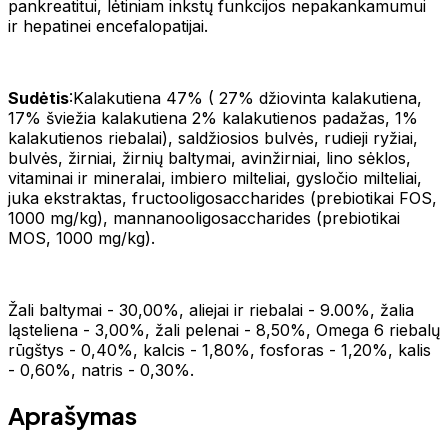
pankreatitui, lėtiniam inkstų funkcijos nepakankamumui
ir hepatinei encefalopatijai.
Sudėtis
:Kalakutiena 47% ( 27% džiovinta kalakutiena,
17% šviežia kalakutiena 2% kalakutienos padažas, 1%
kalakutienos riebalai), saldžiosios bulvės, rudieji ryžiai,
bulvės, žirniai, žirnių baltymai, avinžirniai, lino sėklos,
vitaminai ir mineralai, imbiero milteliai, gysločio milteliai,
juka ekstraktas, fructooligosaccharides (prebiotikai FOS,
1000 mg/kg), mannanooligosaccharides (prebiotikai
MOS, 1000 mg/kg).
Žali baltymai - 30,00%, aliejai ir riebalai - 9.00%, žalia
ląsteliena - 3,00%, žali pelenai - 8,50%, Omega 6 riebalų
rūgštys - 0,40%, kalcis - 1,80%, fosforas - 1,20%, kalis
- 0,60%, natris - 0,30%.
Aprašymas