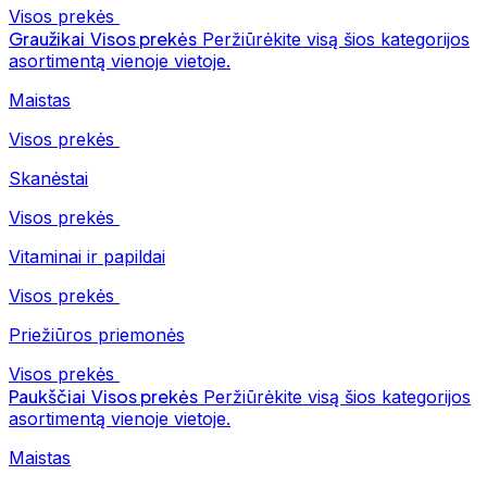
Visos prekės
Graužikai
Visos prekės
Peržiūrėkite visą šios kategorijos
asortimentą vienoje vietoje.
Maistas
Visos prekės
Skanėstai
Visos prekės
Vitaminai ir papildai
Visos prekės
Priežiūros priemonės
Visos prekės
Paukščiai
Visos prekės
Peržiūrėkite visą šios kategorijos
asortimentą vienoje vietoje.
Maistas