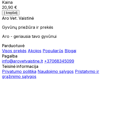
Kaina
20,90 €
Į krepšelį
Aro Vet. Vaistinė
Gyvūnų priežiūra ir prekės
Aro - geriausia tavo gyvūnui
Parduotuvė
Visos prekės
Akcijos
Populiarūs
Blogai
Pagalba
info@arovetvaistine.lt
+37068345099
Teisinė informacija
Privatumo politika
Naudojimo sąlygos
Pristatymo ir
grąžinimo sąlygos