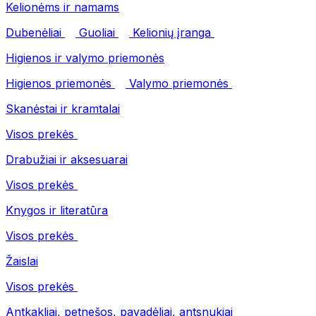
Kelionėms ir namams
Dubenėliai
Guoliai
Kelionių įranga
Higienos ir valymo priemonės
Higienos priemonės
Valymo priemonės
Skanėstai ir kramtalai
Visos prekės
Drabužiai ir aksesuarai
Visos prekės
Knygos ir literatūra
Visos prekės
Žaislai
Visos prekės
Antkakliai, petnešos, pavadėliai, antsnukiai