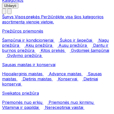
Kategorijos
Uždaryti
Šunys
Visos prekės
Peržiūrėkite visą šios kategorijos
asortimentą vienoje vietoje.
Priežiūros priemonės
Šampūnai ir kondicionieriai
Šukos ir šepečiai
Nagų
priežiūra
Akių priežiūra
Ausų priežiūra
Dantų ir
burnos priežiūra
Kitos prekės
Gydomieji šampūnai
Gydymo priežiūra
Sausas maistas ir konservai
Hipoalerginis maistas
Advance maistas
Sausas
maistas
Dietinis maistas
Konservai
Dietiniai
konservai
Sveikatos priežiūra
Priemonės nuo erkių
Priemonės nuo kirminų
Vitaminai ir papildai
Nereceptiniai vaistai