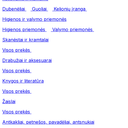
Dubenėliai
Guoliai
Kelionių įranga
Higienos ir valymo priemonės
Higienos priemonės
Valymo priemonės
Skanėstai ir kramtalai
Visos prekės
Drabužiai ir aksesuarai
Visos prekės
Knygos ir literatūra
Visos prekės
Žaislai
Visos prekės
Antkakliai, petnešos, pavadėliai, antsnukiai