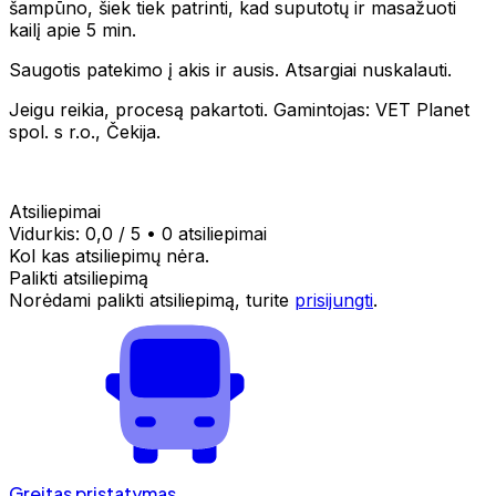
šampūno, šiek tiek patrinti, kad suputotų ir masažuoti
kailį apie 5 min.
Saugotis patekimo į akis ir ausis. Atsargiai nuskalauti.
Jeigu reikia, procesą pakartoti. Gamintojas: VET Planet
spol. s r.o., Čekija.
Atsiliepimai
Vidurkis:
0,0
/ 5
•
0 atsiliepimai
Kol kas atsiliepimų nėra.
Palikti atsiliepimą
Norėdami palikti atsiliepimą, turite
prisijungti
.
Greitas pristatymas