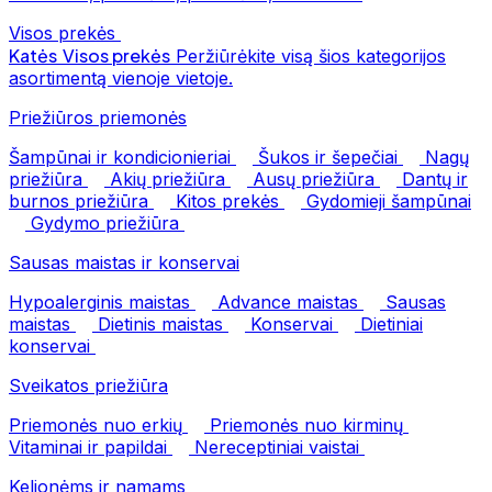
Visos prekės
Katės
Visos prekės
Peržiūrėkite visą šios kategorijos
asortimentą vienoje vietoje.
Priežiūros priemonės
Šampūnai ir kondicionieriai
Šukos ir šepečiai
Nagų
priežiūra
Akių priežiūra
Ausų priežiūra
Dantų ir
burnos priežiūra
Kitos prekės
Gydomieji šampūnai
Gydymo priežiūra
Sausas maistas ir konservai
Hypoalerginis maistas
Advance maistas
Sausas
maistas
Dietinis maistas
Konservai
Dietiniai
konservai
Sveikatos priežiūra
Priemonės nuo erkių
Priemonės nuo kirminų
Vitaminai ir papildai
Nereceptiniai vaistai
Kelionėms ir namams