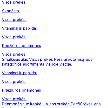
Visos prekės
Skanėstai
Visos prekės
Vitaminai ir papildai
Visos prekės
Priežiūros priemonės
Visos prekės
Smulkusis ūkis
Visos prekės
Peržiūrėkite visą šios
kategorijos asortimentą vienoje vietoje.
Vitaminai ir papildai
Visos prekės
Priežiūros priemonės
Visos prekės
Priemonės nuo kenkėjų
Visos prekės
Peržiūrėkite visą