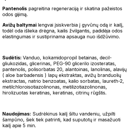
Pantenolis
pagreitina regeneraciją ir skatina pažeistos
odos gijimą.
Avižų baltymai
lengvai įsiskverbia į gyvūnų odą ir kailį,
todėl oda išlieka drėgna, kailis žvilgantis, padidėja odos
elastingumas ir sustiprinama apsauga nuo išdžūvimo.
Sudėtis:
Vanduo, kokamidopropil betainas, decil-
gliukozidas, glicerinas, PEG-90 glicerilo izosteratas,
pantenolis, polisorbatas 20, alantoinas, lanolinas, alavijų
( aloe barbadensis ) lapų ekstraktas, avižų branduolių
ekstractas, natrio benzoatas, kalio sorbatas, laureth-2,
metilchloroisotiazolinonas, metilizotiazolinonas,
hirolizuotas keratinas, keratinas, citrinų rūgštis.
Naudojimas:
Sudrėkinus kailį šiltu vandeniu, užpilti
šampūno, šiek tiek patrinti, kad suputotų ir masažuoti
kailį apie 5 min.