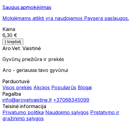
Saugus apmokėjimas
Mokėjimams atlikti yra naudojamos Paysera paslaugos.
Kaina
6,30 €
Į krepšelį
Aro Vet. Vaistinė
Gyvūnų priežiūra ir prekės
Aro - geriausia tavo gyvūnui
Parduotuvė
Visos prekės
Akcijos
Populiarūs
Blogai
Pagalba
info@arovetvaistine.lt
+37068345099
Teisinė informacija
Privatumo politika
Naudojimo sąlygos
Pristatymo ir
grąžinimo sąlygos