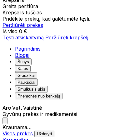
Krepšelis
Greita peržiūra
Krepšelis tuščias
Pridėkite prekių, kad galėtumėte tęsti.
Peržiūrėti prekes
Iš viso
0 €
Tęsti atsiskaitymą
Peržiūrėti krepšelį
Pagrindinis
Blogai
Šunys
Katės
Graužikai
Paukščiai
Smulkusis ūkis
Priemonės nuo kenkėjų
Aro Vet. Vaistinė
Gyvūnų prekės ir medikamentai
Kraunama…
Visos prekės
Uždaryti