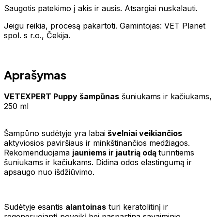
Saugotis patekimo į akis ir ausis. Atsargiai nuskalauti.
Jeigu reikia, procesą pakartoti. Gamintojas: VET Planet
spol. s r.o., Čekija.
Aprašymas
VETEXPERT Puppy šampūnas
šuniukams ir kačiukams,
250 ml
Šampūno sudėtyje yra labai
švelniai veikiančios
aktyviosios paviršiaus ir minkštinančios medžiagos.
Rekomenduojama
jauniems ir jautrią odą
turintiems
šuniukams ir kačiukams. Didina odos elastingumą ir
apsaugo nuo išdžiūvimo.
Sudėtyje esantis
alantoinas
turi keratolitinį ir
regeneruojantį poveikį bei paspartina savaiminio