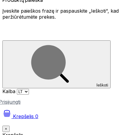
Įveskite paieškos frazę ir paspauskite „Ieškoti“, kad
peržiūrėtumėte prekes.
Ieškoti
Kalba
Prisijungti
Krepšelis
0
×