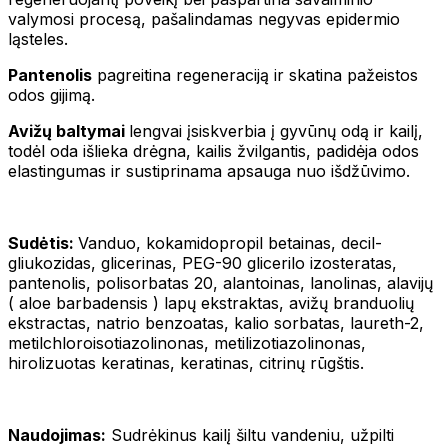
valymosi procesą, pašalindamas negyvas epidermio
ląsteles.
Pantenolis
pagreitina regeneraciją ir skatina pažeistos
odos gijimą.
Avižų baltymai
lengvai įsiskverbia į gyvūnų odą ir kailį,
todėl oda išlieka drėgna, kailis žvilgantis, padidėja odos
elastingumas ir sustiprinama apsauga nuo išdžūvimo.
Sudėtis:
Vanduo, kokamidopropil betainas, decil-
gliukozidas, glicerinas, PEG-90 glicerilo izosteratas,
pantenolis, polisorbatas 20, alantoinas, lanolinas, alavijų
( aloe barbadensis ) lapų ekstraktas, avižų branduolių
ekstractas, natrio benzoatas, kalio sorbatas, laureth-2,
metilchloroisotiazolinonas, metilizotiazolinonas,
hirolizuotas keratinas, keratinas, citrinų rūgštis.
Naudojimas:
Sudrėkinus kailį šiltu vandeniu, užpilti