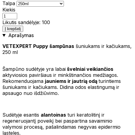
Talpa
Kiekis
Likutis sandėlyje: 100
Į krepšelį
Aprašymas
VETEXPERT Puppy šampūnas
šuniukams ir kačiukams,
250 ml
Šampūno sudėtyje yra labai
švelniai veikiančios
aktyviosios paviršiaus ir minkštinančios medžiagos.
Rekomenduojama
jauniems ir jautrią odą
turintiems
šuniukams ir kačiukams. Didina odos elastingumą ir
apsaugo nuo išdžiūvimo.
Sudėtyje esantis
alantoinas
turi keratolitinį ir
regeneruojantį poveikį bei paspartina savaiminio
valymosi procesą, pašalindamas negyvas epidermio
ląsteles.