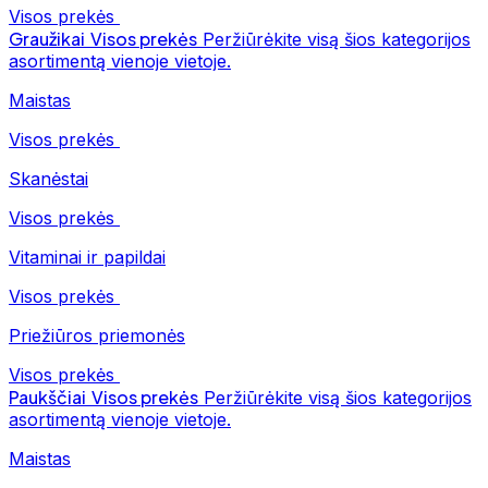
Visos prekės
Graužikai
Visos prekės
Peržiūrėkite visą šios kategorijos
asortimentą vienoje vietoje.
Maistas
Visos prekės
Skanėstai
Visos prekės
Vitaminai ir papildai
Visos prekės
Priežiūros priemonės
Visos prekės
Paukščiai
Visos prekės
Peržiūrėkite visą šios kategorijos
asortimentą vienoje vietoje.
Maistas