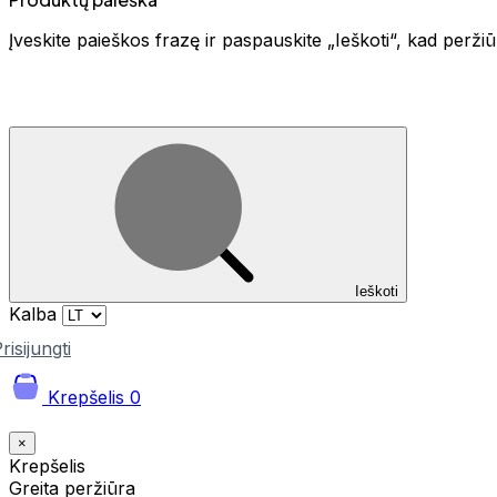
Įveskite paieškos frazę ir paspauskite „Ieškoti“, kad perž
Ieškoti
Kalba
risijungti
Krepšelis
0
×
Krepšelis
Greita peržiūra