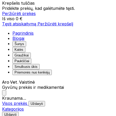
Krepšelis tuščias
Pridėkite prekių, kad galėtumėte tęsti.
Peržiūrėti prekes
Iš viso
0 €
Tęsti atsiskaitymą
Peržiūrėti krepšelį
Pagrindinis
Blogai
Šunys
Katės
Graužikai
Paukščiai
Smulkusis ūkis
Priemonės nuo kenkėjų
Aro Vet. Vaistinė
Gyvūnų prekės ir medikamentai
Kraunama…
Visos prekės
Uždaryti
Kategorijos
Uždaryti