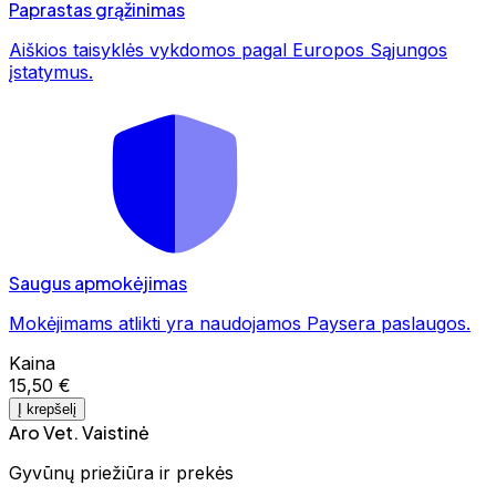
Paprastas grąžinimas
Aiškios taisyklės vykdomos pagal Europos Sąjungos
įstatymus.
Saugus apmokėjimas
Mokėjimams atlikti yra naudojamos Paysera paslaugos.
Kaina
15,50 €
Į krepšelį
Aro Vet. Vaistinė
Gyvūnų priežiūra ir prekės