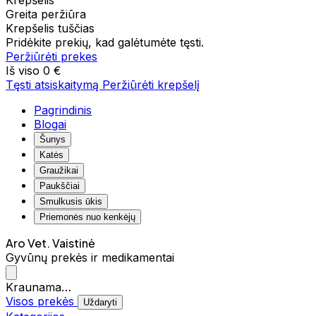
Krepšelis
Greita peržiūra
Krepšelis tuščias
Pridėkite prekių, kad galėtumėte tęsti.
Peržiūrėti prekes
Iš viso
0 €
Tęsti atsiskaitymą
Peržiūrėti krepšelį
Pagrindinis
Blogai
Šunys
Katės
Graužikai
Paukščiai
Smulkusis ūkis
Priemonės nuo kenkėjų
Aro Vet. Vaistinė
Gyvūnų prekės ir medikamentai
Kraunama…
Visos prekės
Uždaryti