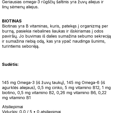
Geriausias omega-3 rūgščių šaltinis yra žuvų aliejus ir
linų sėmenų aliejus.
BIOTINAS
Biotinas yra B vitaminas, kuris, patekęs į organizmą per
burną, pasiekia riebalines liaukas ir išskiriamas į odos
paviršių. Jo buvimas iš dalies sumažina sebumo sekreciją
ir sumažina riebią odą, kas yra ypač naudinga šunims,
turintiems seborėją.
Sudėtis:
145 mg Omega-3 (iš žuvų taukų), 145 mg Omega-6 (iš
agurklės aliejaus), 0,5 mg cinko, 5 mg vitamino B12, 1 mg
biotino, 0,5 mg vitamino B2, 0,26 mg vitamino B6, 0,22
mg vitamino B1
Atsiliepimai
Vidurkis:
0,0
/ 5
•
0 atsiliepimai