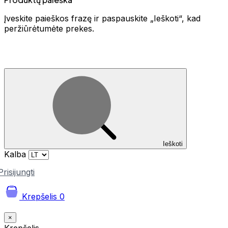
Įveskite paieškos frazę ir paspauskite „Ieškoti“, kad
peržiūrėtumėte prekes.
Ieškoti
Kalba
Prisijungti
Krepšelis
0
×