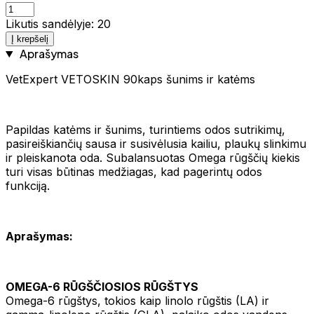
Likutis sandėlyje: 20
Į krepšelį
Aprašymas
VetExpert VETOSKIN 90kaps šunims ir katėms
Papildas katėms ir šunims, turintiems odos sutrikimų,
pasireiškiančių sausa ir susivėlusia kailiu, plaukų slinkimu
ir pleiskanota oda. Subalansuotas Omega rūgščių kiekis
turi visas būtinas medžiagas, kad pagerintų odos
funkciją.
Aprašymas:
OMEGA-6 RŪGŠČIOSIOS RŪGŠTYS
Omega-6 rūgštys, tokios kaip linolo rūgštis (LA) ir