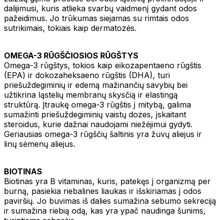
dalijimusi, kuris atlieka svarbų vaidmenį gydant odos
pažeidimus. Jo trūkumas siejamas su rimtais odos
sutrikimais, tokiais kaip dermatozės.
OMEGA-3 RŪGŠČIOSIOS RŪGŠTYS
Omega-3 rūgštys, tokios kaip eikozapentaeno rūgštis
(EPA) ir dokozaheksaeno rūgštis (DHA), turi
priešuždegiminių ir edemą mažinančių savybių bei
užtikrina ląstelių membranų skysčią ir elastingą
struktūrą. Įtraukę omega-3 rūgštis į mitybą, galima
sumažinti priešuždegiminių vaistų dozes, įskaitant
steroidus, kurie dažnai naudojami niežėjimui gydyti.
Geriausias omega-3 rūgščių šaltinis yra žuvų aliejus ir
linų sėmenų aliejus.
BIOTINAS
Biotinas yra B vitaminas, kuris, patekęs į organizmą per
burną, pasiekia riebalines liaukas ir išskiriamas į odos
paviršių. Jo buvimas iš dalies sumažina sebumo sekreciją
ir sumažina riebią odą, kas yra ypač naudinga šunims,