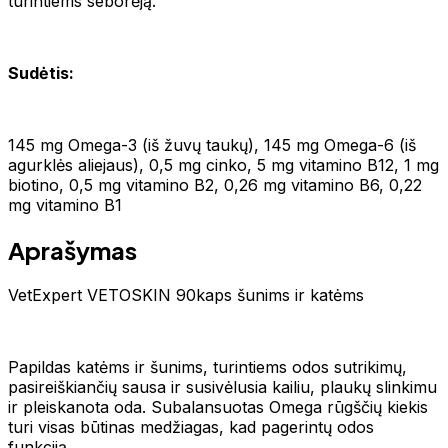
turintiems seborėją.
Sudėtis:
145 mg Omega-3 (iš žuvų taukų), 145 mg Omega-6 (iš
agurklės aliejaus), 0,5 mg cinko, 5 mg vitamino B12, 1 mg
biotino, 0,5 mg vitamino B2, 0,26 mg vitamino B6, 0,22
mg vitamino B1
Aprašymas
VetExpert VETOSKIN 90kaps šunims ir katėms
Papildas katėms ir šunims, turintiems odos sutrikimų,
pasireiškiančių sausa ir susivėlusia kailiu, plaukų slinkimu
ir pleiskanota oda. Subalansuotas Omega rūgščių kiekis
turi visas būtinas medžiagas, kad pagerintų odos
funkciją.