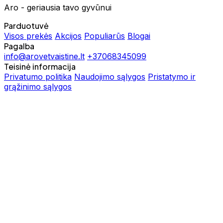
Aro - geriausia tavo gyvūnui
Parduotuvė
Visos prekės
Akcijos
Populiarūs
Blogai
Pagalba
info@arovetvaistine.lt
+37068345099
Teisinė informacija
Privatumo politika
Naudojimo sąlygos
Pristatymo ir
grąžinimo sąlygos