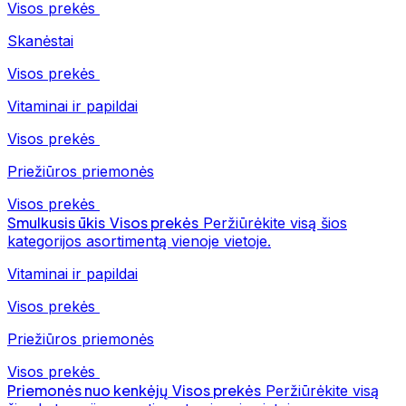
Visos prekės
Skanėstai
Visos prekės
Vitaminai ir papildai
Visos prekės
Priežiūros priemonės
Visos prekės
Smulkusis ūkis
Visos prekės
Peržiūrėkite visą šios
kategorijos asortimentą vienoje vietoje.
Vitaminai ir papildai
Visos prekės
Priežiūros priemonės
Visos prekės
Priemonės nuo kenkėjų
Visos prekės
Peržiūrėkite visą