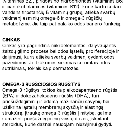
(vitaminas B2), piridoksino hidrochloridas (vitaminas B6)
ir cianokobalaminas (vitaminas B12), kurie kartu sudaro
vandens tirpstančių B vitaminų grupę, atlieka svarbų
vaidmenį esminių omega-6 ir omega-3 rūgščių
metabolizme. Jie taip pat palaiko odos barjero funkciją.
CINKAS
Cinkas yra pagrindinis mikroelementas, dalyvaujantis
žaizdų gijimo procese bei odos ląstelių proliferacijoje ir
dalijimusi, kuris atlieka svarbų vaidmenį gydant odos
pažeidimus. Jo trūkumas siejamas su rimtais odos
sutrikimais, tokiais kaip dermatozės.
OMEGA-3 RŪGŠČIOSIOS RŪGŠTYS
Omega-3 rūgštys, tokios kaip eikozapentaeno rūgštis
(EPA) ir dokozaheksaeno rūgštis (DHA), turi
priešuždegiminių ir edemą mažinančių savybių bei
užtikrina ląstelių membranų skysčią ir elastingą
struktūrą. Įtraukę omega-3 rūgštis į mitybą, galima
sumažinti priešuždegiminių vaistų dozes, įskaitant
steroidus, kurie dažnai naudojami niežėjimui gydyti.