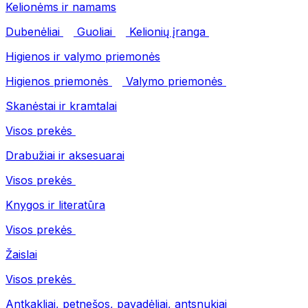
Kelionėms ir namams
Dubenėliai
Guoliai
Kelionių įranga
Higienos ir valymo priemonės
Higienos priemonės
Valymo priemonės
Skanėstai ir kramtalai
Visos prekės
Drabužiai ir aksesuarai
Visos prekės
Knygos ir literatūra
Visos prekės
Žaislai
Visos prekės
Antkakliai, petnešos, pavadėliai, antsnukiai