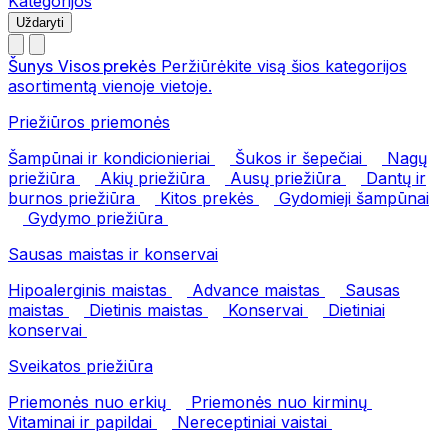
Kategorijos
Uždaryti
Šunys
Visos prekės
Peržiūrėkite visą šios kategorijos
asortimentą vienoje vietoje.
Priežiūros priemonės
Šampūnai ir kondicionieriai
Šukos ir šepečiai
Nagų
priežiūra
Akių priežiūra
Ausų priežiūra
Dantų ir
burnos priežiūra
Kitos prekės
Gydomieji šampūnai
Gydymo priežiūra
Sausas maistas ir konservai
Hipoalerginis maistas
Advance maistas
Sausas
maistas
Dietinis maistas
Konservai
Dietiniai
konservai
Sveikatos priežiūra
Priemonės nuo erkių
Priemonės nuo kirminų
Vitaminai ir papildai
Nereceptiniai vaistai