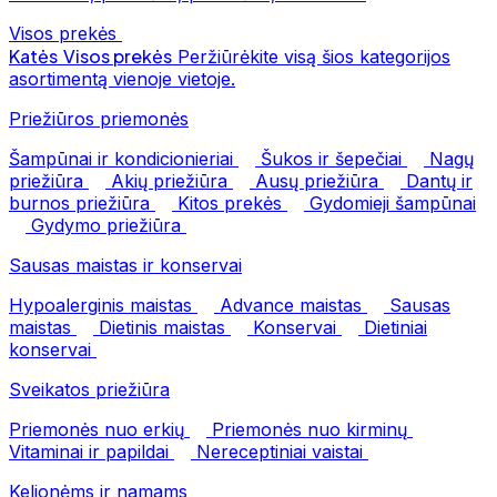
Visos prekės
Katės
Visos prekės
Peržiūrėkite visą šios kategorijos
asortimentą vienoje vietoje.
Priežiūros priemonės
Šampūnai ir kondicionieriai
Šukos ir šepečiai
Nagų
priežiūra
Akių priežiūra
Ausų priežiūra
Dantų ir
burnos priežiūra
Kitos prekės
Gydomieji šampūnai
Gydymo priežiūra
Sausas maistas ir konservai
Hypoalerginis maistas
Advance maistas
Sausas
maistas
Dietinis maistas
Konservai
Dietiniai
konservai
Sveikatos priežiūra
Priemonės nuo erkių
Priemonės nuo kirminų
Vitaminai ir papildai
Nereceptiniai vaistai
Kelionėms ir namams