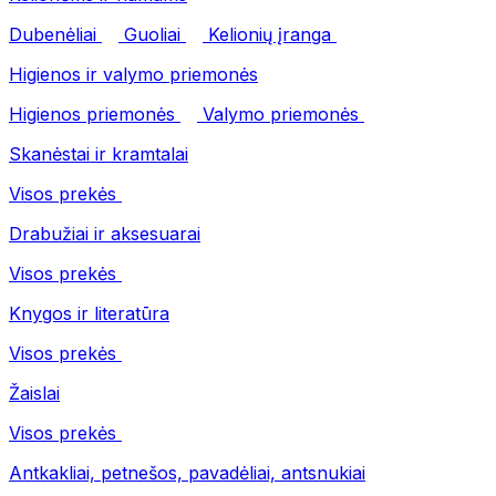
Dubenėliai
Guoliai
Kelionių įranga
Higienos ir valymo priemonės
Higienos priemonės
Valymo priemonės
Skanėstai ir kramtalai
Visos prekės
Drabužiai ir aksesuarai
Visos prekės
Knygos ir literatūra
Visos prekės
Žaislai
Visos prekės
Antkakliai, petnešos, pavadėliai, antsnukiai