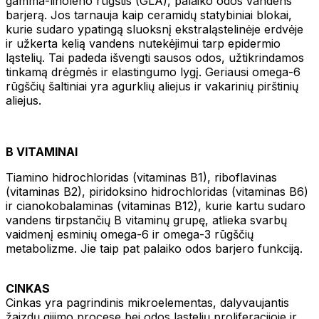
gamma-linoleno rūgštis (GLA), palaiko odos vandens
barjerą. Jos tarnauja kaip ceramidų statybiniai blokai,
kurie sudaro ypatingą sluoksnį ekstraląstelinėje erdvėje
ir užkerta kelią vandens nutekėjimui tarp epidermio
ląstelių. Tai padeda išvengti sausos odos, užtikrindamos
tinkamą drėgmės ir elastingumo lygį. Geriausi omega-6
rūgščių šaltiniai yra agurklių aliejus ir vakarinių pirštinių
aliejus.
B VITAMINAI
Tiamino hidrochloridas (vitaminas B1), riboflavinas
(vitaminas B2), piridoksino hidrochloridas (vitaminas B6)
ir cianokobalaminas (vitaminas B12), kurie kartu sudaro
vandens tirpstančių B vitaminų grupę, atlieka svarbų
vaidmenį esminių omega-6 ir omega-3 rūgščių
metabolizme. Jie taip pat palaiko odos barjero funkciją.
CINKAS
Cinkas yra pagrindinis mikroelementas, dalyvaujantis
žaizdų gijimo procese bei odos ląstelių proliferacijoje ir