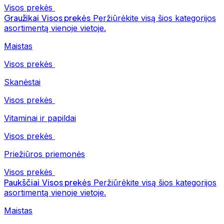
Visos prekės
Graužikai
Visos prekės
Peržiūrėkite visą šios kategorijos
asortimentą vienoje vietoje.
Maistas
Visos prekės
Skanėstai
Visos prekės
Vitaminai ir papildai
Visos prekės
Priežiūros priemonės
Visos prekės
Paukščiai
Visos prekės
Peržiūrėkite visą šios kategorijos
asortimentą vienoje vietoje.
Maistas