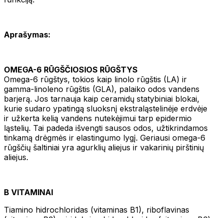
Aprašymas:
OMEGA-6 RŪGŠČIOSIOS RŪGŠTYS
Omega-6 rūgštys, tokios kaip linolo rūgštis (LA) ir
gamma-linoleno rūgštis (GLA), palaiko odos vandens
barjerą. Jos tarnauja kaip ceramidų statybiniai blokai,
kurie sudaro ypatingą sluoksnį ekstraląstelinėje erdvėje
ir užkerta kelią vandens nutekėjimui tarp epidermio
ląstelių. Tai padeda išvengti sausos odos, užtikrindamos
tinkamą drėgmės ir elastingumo lygį. Geriausi omega-6
rūgščių šaltiniai yra agurklių aliejus ir vakarinių pirštinių
aliejus.
B VITAMINAI
Tiamino hidrochloridas (vitaminas B1), riboflavinas