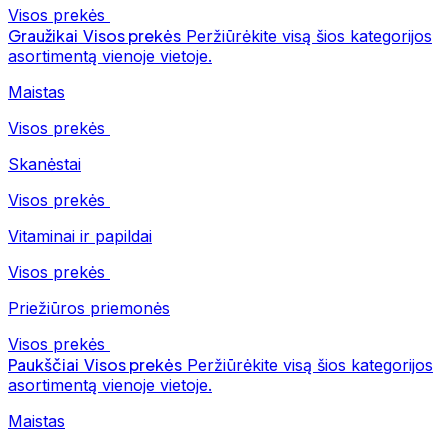
Visos prekės
Graužikai
Visos prekės
Peržiūrėkite visą šios kategorijos
asortimentą vienoje vietoje.
Maistas
Visos prekės
Skanėstai
Visos prekės
Vitaminai ir papildai
Visos prekės
Priežiūros priemonės
Visos prekės
Paukščiai
Visos prekės
Peržiūrėkite visą šios kategorijos
asortimentą vienoje vietoje.
Maistas