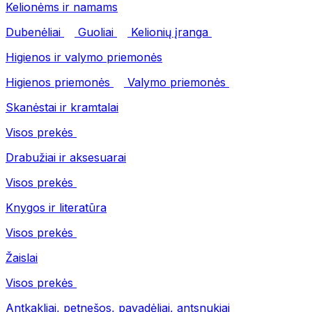
Kelionėms ir namams
Dubenėliai
Guoliai
Kelionių įranga
Higienos ir valymo priemonės
Higienos priemonės
Valymo priemonės
Skanėstai ir kramtalai
Visos prekės
Drabužiai ir aksesuarai
Visos prekės
Knygos ir literatūra
Visos prekės
Žaislai
Visos prekės
Antkakliai, petnešos, pavadėliai, antsnukiai