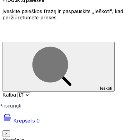
Įveskite paieškos frazę ir paspauskite „Ieškoti“, kad
peržiūrėtumėte prekes.
Ieškoti
Kalba
Prisijungti
Krepšelis
0
×