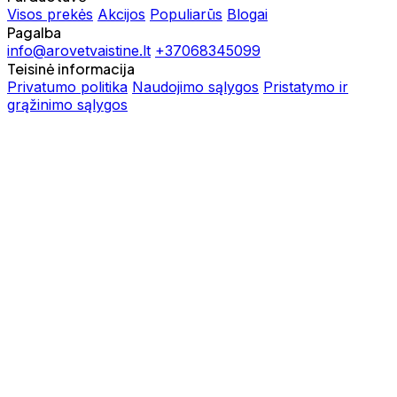
Visos prekės
Akcijos
Populiarūs
Blogai
Pagalba
info@arovetvaistine.lt
+37068345099
Teisinė informacija
Privatumo politika
Naudojimo sąlygos
Pristatymo ir
grąžinimo sąlygos