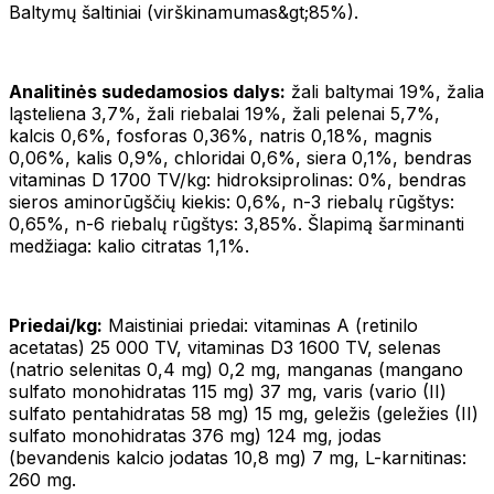
Baltymų šaltiniai (virškinamumas&gt;85%).
Analitinės sudedamosios dalys:
žali baltymai 19%, žalia
ląsteliena 3,7%, žali riebalai 19%, žali pelenai 5,7%,
kalcis 0,6%, fosforas 0,36%, natris 0,18%, magnis
0,06%, kalis 0,9%, chloridai 0,6%, siera 0,1%, bendras
vitaminas D 1700 TV/kg: hidroksiprolinas: 0%, bendras
sieros aminorūgščių kiekis: 0,6%, n-3 riebalų rūgštys:
0,65%, n-6 riebalų rūgštys: 3,85%. Šlapimą šarminanti
medžiaga: kalio citratas 1,1%.
Priedai/kg:
Maistiniai priedai: vitaminas A (retinilo
acetatas) 25 000 TV, vitaminas D3 1600 TV, selenas
(natrio selenitas 0,4 mg) 0,2 mg, manganas (mangano
sulfato monohidratas 115 mg) 37 mg, varis (vario (II)
sulfato pentahidratas 58 mg) 15 mg, geležis (geležies (II)
sulfato monohidratas 376 mg) 124 mg, jodas
(bevandenis kalcio jodatas 10,8 mg) 7 mg, L-karnitinas:
260 mg.