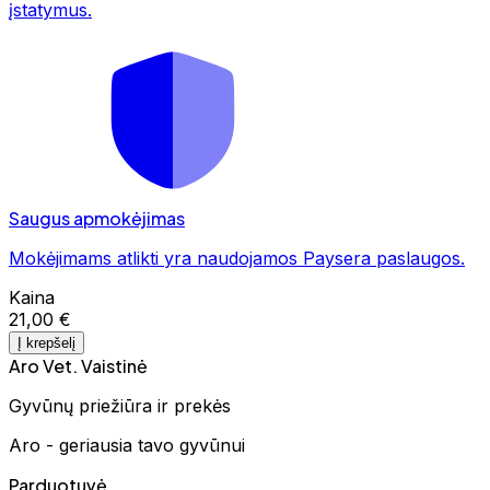
įstatymus.
Saugus apmokėjimas
Mokėjimams atlikti yra naudojamos Paysera paslaugos.
Kaina
21,00 €
Į krepšelį
Aro Vet. Vaistinė
Gyvūnų priežiūra ir prekės
Aro - geriausia tavo gyvūnui
Parduotuvė