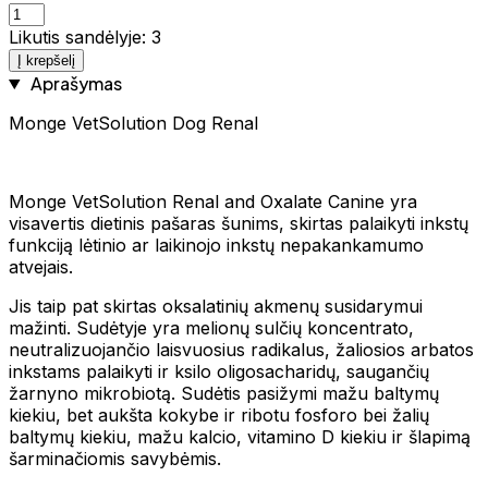
Likutis sandėlyje: 3
Į krepšelį
Aprašymas
Monge VetSolution Dog Renal
Monge VetSolution Renal and Oxalate Canine yra
visavertis dietinis pašaras šunims, skirtas palaikyti inkstų
funkciją lėtinio ar laikinojo inkstų nepakankamumo
atvejais.
Jis taip pat skirtas oksalatinių akmenų susidarymui
mažinti. Sudėtyje yra melionų sulčių koncentrato,
neutralizuojančio laisvuosius radikalus, žaliosios arbatos
inkstams palaikyti ir ksilo oligosacharidų, saugančių
žarnyno mikrobiotą. Sudėtis pasižymi mažu baltymų
kiekiu, bet aukšta kokybe ir ribotu fosforo bei žalių
baltymų kiekiu, mažu kalcio, vitamino D kiekiu ir šlapimą
šarminačiomis savybėmis.