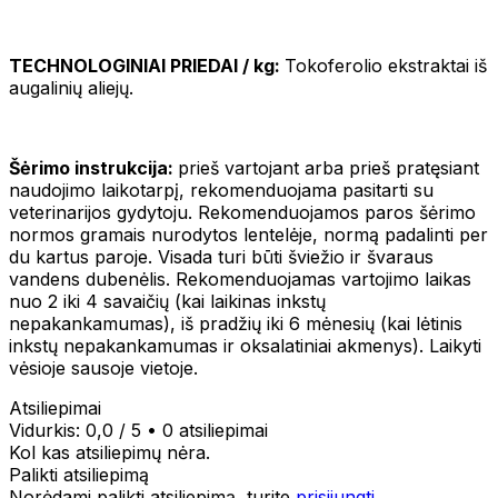
TECHNOLOGINIAI PRIEDAI / kg:
Tokoferolio ekstraktai iš
augalinių aliejų.
Šėrimo instrukcija:
prieš vartojant arba prieš pratęsiant
naudojimo laikotarpį, rekomenduojama pasitarti su
veterinarijos gydytoju. Rekomenduojamos paros šėrimo
normos gramais nurodytos lentelėje, normą padalinti per
du kartus paroje. Visada turi būti šviežio ir švaraus
vandens dubenėlis. Rekomenduojamas vartojimo laikas
nuo 2 iki 4 savaičių (kai laikinas inkstų
nepakankamumas), iš pradžių iki 6 mėnesių (kai lėtinis
inkstų nepakankamumas ir oksalatiniai akmenys). Laikyti
vėsioje sausoje vietoje.
Atsiliepimai
Vidurkis:
0,0
/ 5
•
0 atsiliepimai
Kol kas atsiliepimų nėra.
Palikti atsiliepimą
Norėdami palikti atsiliepimą, turite
prisijungti
.