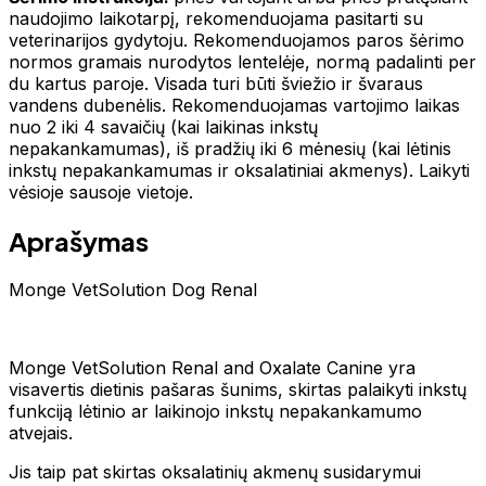
naudojimo laikotarpį, rekomenduojama pasitarti su
veterinarijos gydytoju. Rekomenduojamos paros šėrimo
normos gramais nurodytos lentelėje, normą padalinti per
du kartus paroje. Visada turi būti šviežio ir švaraus
vandens dubenėlis. Rekomenduojamas vartojimo laikas
nuo 2 iki 4 savaičių (kai laikinas inkstų
nepakankamumas), iš pradžių iki 6 mėnesių (kai lėtinis
inkstų nepakankamumas ir oksalatiniai akmenys). Laikyti
vėsioje sausoje vietoje.
Aprašymas
Monge VetSolution Dog Renal
Monge VetSolution Renal and Oxalate Canine yra
visavertis dietinis pašaras šunims, skirtas palaikyti inkstų
funkciją lėtinio ar laikinojo inkstų nepakankamumo
atvejais.
Jis taip pat skirtas oksalatinių akmenų susidarymui