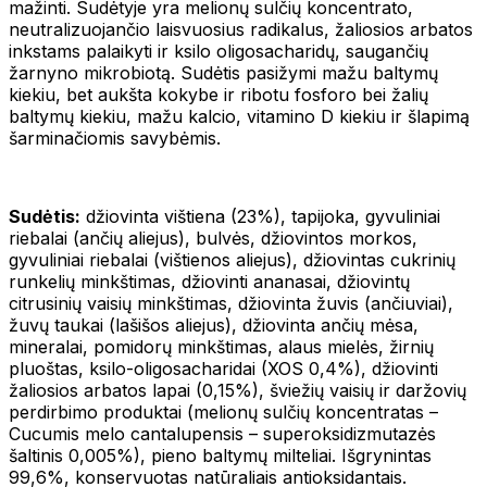
mažinti. Sudėtyje yra melionų sulčių koncentrato,
neutralizuojančio laisvuosius radikalus, žaliosios arbatos
inkstams palaikyti ir ksilo oligosacharidų, saugančių
žarnyno mikrobiotą. Sudėtis pasižymi mažu baltymų
kiekiu, bet aukšta kokybe ir ribotu fosforo bei žalių
baltymų kiekiu, mažu kalcio, vitamino D kiekiu ir šlapimą
šarminačiomis savybėmis.
Sudėtis:
džiovinta vištiena (23%), tapijoka, gyvuliniai
riebalai (ančių aliejus), bulvės, džiovintos morkos,
gyvuliniai riebalai (vištienos aliejus), džiovintas cukrinių
runkelių minkštimas, džiovinti ananasai, džiovintų
citrusinių vaisių minkštimas, džiovinta žuvis (ančiuviai),
žuvų taukai (lašišos aliejus), džiovinta ančių mėsa,
mineralai, pomidorų minkštimas, alaus mielės, žirnių
pluoštas, ksilo-oligosacharidai (XOS 0,4%), džiovinti
žaliosios arbatos lapai (0,15%), šviežių vaisių ir daržovių
perdirbimo produktai (melionų sulčių koncentratas –
Cucumis melo cantalupensis – superoksidizmutazės
šaltinis 0,005%), pieno baltymų milteliai. Išgrynintas
99,6%, konservuotas natūraliais antioksidantais.