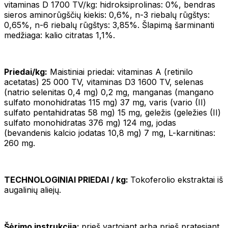
vitaminas D 1700 TV/kg: hidroksiprolinas: 0%, bendras
sieros aminorūgščių kiekis: 0,6%, n-3 riebalų rūgštys:
0,65%, n-6 riebalų rūgštys: 3,85%. Šlapimą šarminanti
medžiaga: kalio citratas 1,1%.
Priedai/kg:
Maistiniai priedai: vitaminas A (retinilo
acetatas) 25 000 TV, vitaminas D3 1600 TV, selenas
(natrio selenitas 0,4 mg) 0,2 mg, manganas (mangano
sulfato monohidratas 115 mg) 37 mg, varis (vario (II)
sulfato pentahidratas 58 mg) 15 mg, geležis (geležies (II)
sulfato monohidratas 376 mg) 124 mg, jodas
(bevandenis kalcio jodatas 10,8 mg) 7 mg, L-karnitinas:
260 mg.
TECHNOLOGINIAI PRIEDAI / kg:
Tokoferolio ekstraktai iš
augalinių aliejų.
Šėrimo instrukcija:
prieš vartojant arba prieš pratęsiant