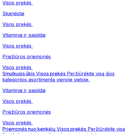
Visos prekės
Skanėstai
Visos prekės
Vitaminai ir papildai
Visos prekės
Priežiūros priemonės
Visos prekės
Smulkusis ūkis
Visos prekės
Peržiūrėkite visą šios
kategorijos asortimentą vienoje vietoje.
Vitaminai ir papildai
Visos prekės
Priežiūros priemonės
Visos prekės
Priemonės nuo kenkėjų
Visos prekės
Peržiūrėkite visą