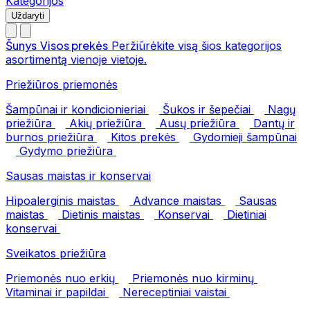
Kategorijos
Uždaryti
Šunys
Visos prekės
Peržiūrėkite visą šios kategorijos
asortimentą vienoje vietoje.
Priežiūros priemonės
Šampūnai ir kondicionieriai
Šukos ir šepečiai
Nagų
priežiūra
Akių priežiūra
Ausų priežiūra
Dantų ir
burnos priežiūra
Kitos prekės
Gydomieji šampūnai
Gydymo priežiūra
Sausas maistas ir konservai
Hipoalerginis maistas
Advance maistas
Sausas
maistas
Dietinis maistas
Konservai
Dietiniai
konservai
Sveikatos priežiūra
Priemonės nuo erkių
Priemonės nuo kirminų
Vitaminai ir papildai
Nereceptiniai vaistai