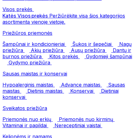
Visos prekės
Katės
Visos prekės
Peržiūrėkite visą šios kategorijos
asortimentą vienoje vietoje.
Priežiūros priemonės
Šampūnai ir kondicionieriai
Šukos ir šepečiai
Nagų
priežiūra
Akių priežiūra
Ausų priežiūra
Dantų ir
burnos priežiūra
Kitos prekės
Gydomieji šampūnai
Gydymo priežiūra
Sausas maistas ir konservai
Hypoalerginis maistas
Advance maistas
Sausas
maistas
Dietinis maistas
Konservai
Dietiniai
konservai
Sveikatos priežiūra
Priemonės nuo erkių
Priemonės nuo kirminų
Vitaminai ir papildai
Nereceptiniai vaistai
Kelionėms ir namams