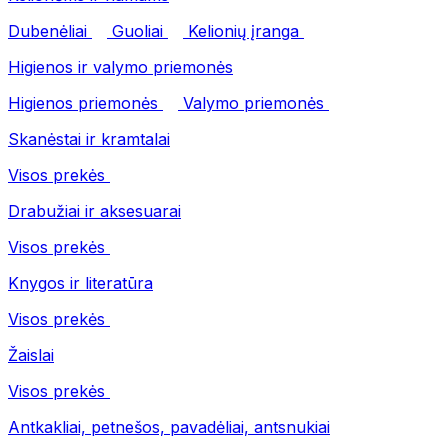
Dubenėliai
Guoliai
Kelionių įranga
Higienos ir valymo priemonės
Higienos priemonės
Valymo priemonės
Skanėstai ir kramtalai
Visos prekės
Drabužiai ir aksesuarai
Visos prekės
Knygos ir literatūra
Visos prekės
Žaislai
Visos prekės
Antkakliai, petnešos, pavadėliai, antsnukiai