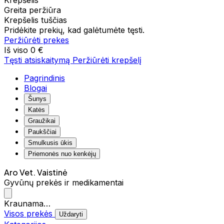
Krepšelis
Greita peržiūra
Krepšelis tuščias
Pridėkite prekių, kad galėtumėte tęsti.
Peržiūrėti prekes
Iš viso
0 €
Tęsti atsiskaitymą
Peržiūrėti krepšelį
Pagrindinis
Blogai
Šunys
Katės
Graužikai
Paukščiai
Smulkusis ūkis
Priemonės nuo kenkėjų
Aro Vet. Vaistinė
Gyvūnų prekės ir medikamentai
Kraunama…
Visos prekės
Uždaryti