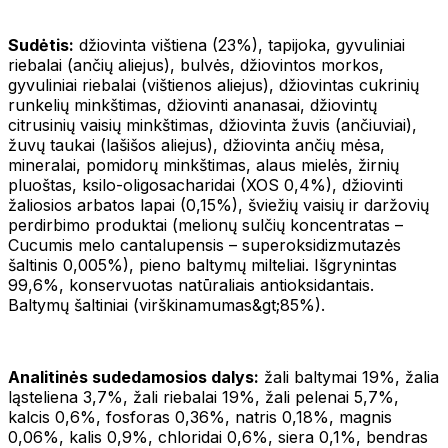
Sudėtis:
džiovinta vištiena (23%), tapijoka, gyvuliniai
riebalai (ančių aliejus), bulvės, džiovintos morkos,
gyvuliniai riebalai (vištienos aliejus), džiovintas cukrinių
runkelių minkštimas, džiovinti ananasai, džiovintų
citrusinių vaisių minkštimas, džiovinta žuvis (ančiuviai),
žuvų taukai (lašišos aliejus), džiovinta ančių mėsa,
mineralai, pomidorų minkštimas, alaus mielės, žirnių
pluoštas, ksilo-oligosacharidai (XOS 0,4%), džiovinti
žaliosios arbatos lapai (0,15%), šviežių vaisių ir daržovių
perdirbimo produktai (melionų sulčių koncentratas –
Cucumis melo cantalupensis – superoksidizmutazės
šaltinis 0,005%), pieno baltymų milteliai. Išgrynintas
99,6%, konservuotas natūraliais antioksidantais.
Baltymų šaltiniai (virškinamumas&gt;85%).
Analitinės sudedamosios dalys:
žali baltymai 19%, žalia
ląsteliena 3,7%, žali riebalai 19%, žali pelenai 5,7%,
kalcis 0,6%, fosforas 0,36%, natris 0,18%, magnis
0,06%, kalis 0,9%, chloridai 0,6%, siera 0,1%, bendras