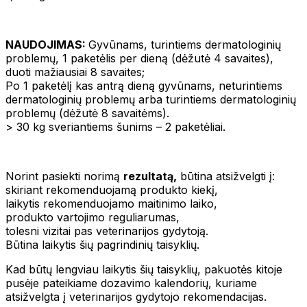
NAUDOJIMAS:
Gyvūnams, turintiems dermatologinių
problemų, 1 paketėlis per dieną (dėžutė 4 savaites),
duoti mažiausiai 8 savaites;
Po 1 paketėlį kas antrą dieną gyvūnams, neturintiems
dermatologinių problemų arba turintiems dermatologinių
problemų (dėžutė 8 savaitėms).
> 30 kg sveriantiems šunims – 2 paketėliai.
Norint pasiekti norimą
rezultatą,
būtina atsižvelgti į:
skiriant rekomenduojamą produkto kiekį,
laikytis rekomenduojamo maitinimo laiko,
produkto vartojimo reguliarumas,
tolesni vizitai pas veterinarijos gydytoją.
Būtina laikytis šių pagrindinių taisyklių.
Kad būtų lengviau laikytis šių taisyklių, pakuotės kitoje
pusėje pateikiame dozavimo kalendorių, kuriame
atsižvelgta į veterinarijos gydytojo rekomendacijas.