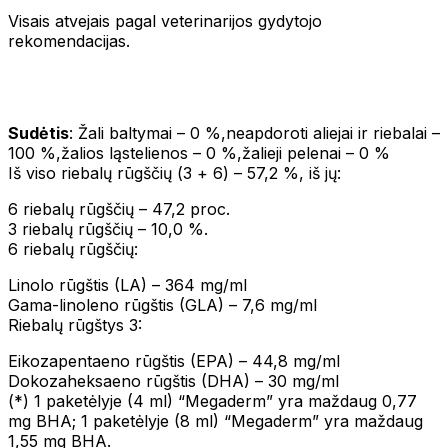
Visais atvejais pagal veterinarijos gydytojo
rekomendacijas.
Sudėtis
: Žali baltymai – 0 %,neapdoroti aliejai ir riebalai –
100 %,žalios ląstelienos – 0 %,žalieji pelenai – 0 %
Iš viso riebalų rūgščių (Ѡ3 + Ѡ6) – 57,2 %, iš jų:
Ѡ6 riebalų rūgščių – 47,2 proc.
Ѡ3 riebalų rūgščių – 10,0 %.
Ѡ6 riebalų rūgščių:
Linolo rūgštis (LA) – 364 mg/ml
Gama-linoleno rūgštis (GLA) – 7,6 mg/ml
Riebalų rūgštys Ѡ3:
Eikozapentaeno rūgštis (EPA) – 44,8 mg/ml
Dokozaheksaeno rūgštis (DHA) – 30 mg/ml
(*) 1 paketėlyje (4 ml) “Megaderm” yra maždaug 0,77
mg BHA; 1 paketėlyje (8 ml) “Megaderm” yra maždaug
1,55 mg BHA.