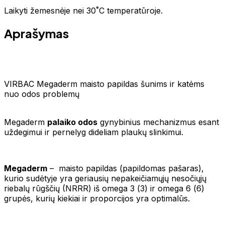
Laikyti žemesnėje nei 30˚C temperatūroje.
Aprašymas
VIRBAC Megaderm maisto papildas šunims ir katėms
nuo odos problemų
Megaderm
palaiko odos
gynybinius mechanizmus esant
uždegimui ir pernelyg dideliam plaukų slinkimui.
Megaderm
– maisto papildas (papildomas pašaras),
kurio sudėtyje yra geriausių nepakeičiamųjų nesočiųjų
riebalų rūgščių (NRRR) iš omega 3 (Ѡ3) ir omega 6 (Ѡ6)
grupės, kurių kiekiai ir proporcijos yra optimalūs.