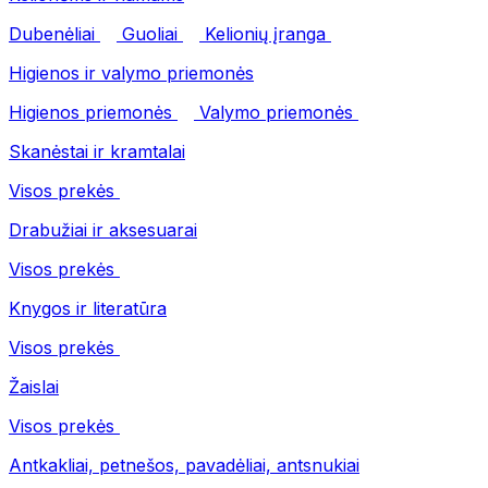
Dubenėliai
Guoliai
Kelionių įranga
Higienos ir valymo priemonės
Higienos priemonės
Valymo priemonės
Skanėstai ir kramtalai
Visos prekės
Drabužiai ir aksesuarai
Visos prekės
Knygos ir literatūra
Visos prekės
Žaislai
Visos prekės
Antkakliai, petnešos, pavadėliai, antsnukiai