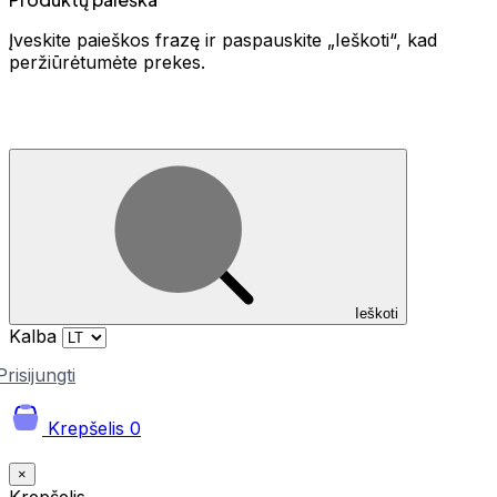
Įveskite paieškos frazę ir paspauskite „Ieškoti“, kad
peržiūrėtumėte prekes.
Ieškoti
Kalba
Prisijungti
Krepšelis
0
×