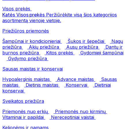
Visos prekės
Katės
Visos prekės
Peržiūrėkite visą šios kategorijos
asortimentą vienoje vietoje.
Priežiūros priemonės
Šampūnai ir kondicionieriai
Šukos ir šepečiai
Nagų
priežiūra
Akių priežiūra
Ausų priežiūra
Dantų ir
burnos priežiūra
Kitos prekės
Gydomieji šampūnai
Gydymo priežiūra
Sausas maistas ir konservai
Hypoalerginis maistas
Advance maistas
Sausas
maistas
Dietinis maistas
Konservai
Dietiniai
konservai
Sveikatos priežiūra
Priemonės nuo erkių
Priemonės nuo kirminų
Vitaminai ir papildai
Nereceptiniai vaistai
Kelionėms ir namams