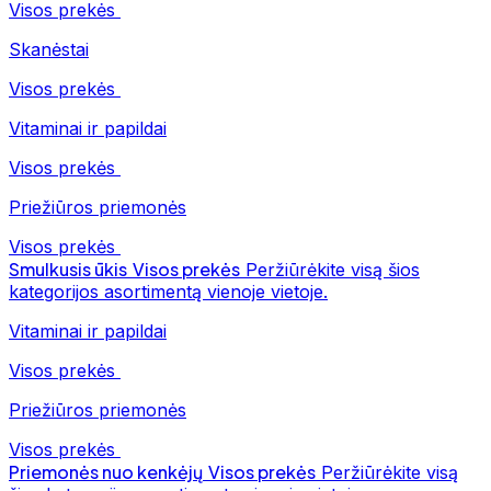
Visos prekės
Skanėstai
Visos prekės
Vitaminai ir papildai
Visos prekės
Priežiūros priemonės
Visos prekės
Smulkusis ūkis
Visos prekės
Peržiūrėkite visą šios
kategorijos asortimentą vienoje vietoje.
Vitaminai ir papildai
Visos prekės
Priežiūros priemonės
Visos prekės
Priemonės nuo kenkėjų
Visos prekės
Peržiūrėkite visą