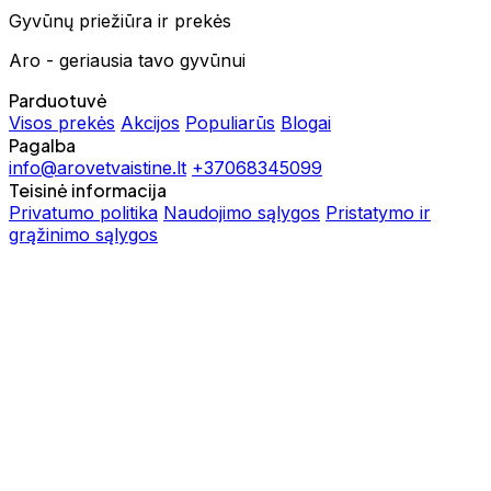
Gyvūnų priežiūra ir prekės
Aro - geriausia tavo gyvūnui
Parduotuvė
Visos prekės
Akcijos
Populiarūs
Blogai
Pagalba
info@arovetvaistine.lt
+37068345099
Teisinė informacija
Privatumo politika
Naudojimo sąlygos
Pristatymo ir
grąžinimo sąlygos