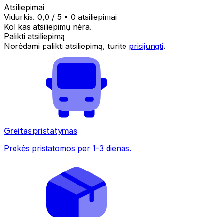
Atsiliepimai
Vidurkis:
0,0
/ 5
•
0 atsiliepimai
Kol kas atsiliepimų nėra.
Palikti atsiliepimą
Norėdami palikti atsiliepimą, turite
prisijungti
.
Greitas pristatymas
Prekės pristatomos per 1-3 dienas.