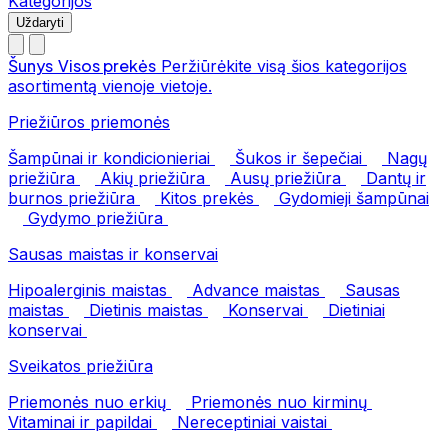
Kategorijos
Uždaryti
Šunys
Visos prekės
Peržiūrėkite visą šios kategorijos
asortimentą vienoje vietoje.
Priežiūros priemonės
Šampūnai ir kondicionieriai
Šukos ir šepečiai
Nagų
priežiūra
Akių priežiūra
Ausų priežiūra
Dantų ir
burnos priežiūra
Kitos prekės
Gydomieji šampūnai
Gydymo priežiūra
Sausas maistas ir konservai
Hipoalerginis maistas
Advance maistas
Sausas
maistas
Dietinis maistas
Konservai
Dietiniai
konservai
Sveikatos priežiūra
Priemonės nuo erkių
Priemonės nuo kirminų
Vitaminai ir papildai
Nereceptiniai vaistai