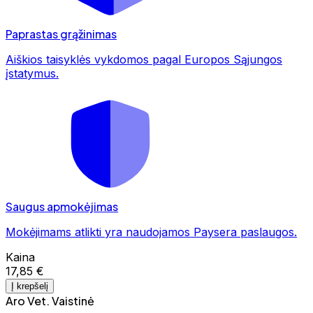
Paprastas grąžinimas
Aiškios taisyklės vykdomos pagal Europos Sąjungos
įstatymus.
Saugus apmokėjimas
Mokėjimams atlikti yra naudojamos Paysera paslaugos.
Kaina
17,85 €
Į krepšelį
Aro Vet. Vaistinė