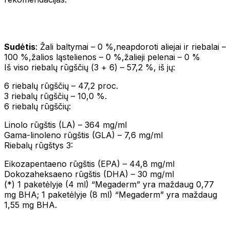
Sudėtis
: Žali baltymai – 0 %,neapdoroti aliejai ir riebalai –
100 %,žalios ląstelienos – 0 %,žalieji pelenai – 0 %
Iš viso riebalų rūgščių (Ѡ3 + Ѡ6) – 57,2 %, iš jų:
Ѡ6 riebalų rūgščių – 47,2 proc.
Ѡ3 riebalų rūgščių – 10,0 %.
Ѡ6 riebalų rūgščių:
Linolo rūgštis (LA) – 364 mg/ml
Gama-linoleno rūgštis (GLA) – 7,6 mg/ml
Riebalų rūgštys Ѡ3:
Eikozapentaeno rūgštis (EPA) – 44,8 mg/ml
Dokozaheksaeno rūgštis (DHA) – 30 mg/ml
(*) 1 paketėlyje (4 ml) “Megaderm” yra maždaug 0,77
mg BHA; 1 paketėlyje (8 ml) “Megaderm” yra maždaug
1,55 mg BHA.