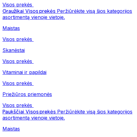
Visos prekės
Graužikai
Visos prekės
Peržiūrėkite visą šios kategorijos
asortimentą vienoje vietoje.
Maistas
Visos prekės
Skanėstai
Visos prekės
Vitaminai ir papildai
Visos prekės
Priežiūros priemonės
Visos prekės
Paukščiai
Visos prekės
Peržiūrėkite visą šios kategorijos
asortimentą vienoje vietoje.
Maistas