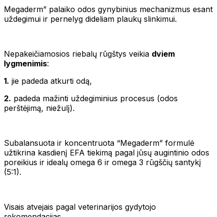
Megaderm” palaiko odos gynybinius mechanizmus esant
uždegimui ir pernelyg dideliam plaukų slinkimui.
Nepakeičiamosios riebalų rūgštys veikia
dviem
lygmenimis
:
1.
jie padeda atkurti odą,
2.
padeda mažinti uždegiminius procesus (odos
perštėjimą, niežulį).
Subalansuota ir koncentruota “Megaderm” formulė
užtikrina kasdienį EFA tiekimą pagal jūsų augintinio odos
poreikius ir idealų omega 6 ir omega 3 rūgščių santykį
(5:1).
Visais atvejais pagal veterinarijos gydytojo
rekomendacijas.