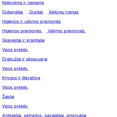
Kelionėms ir namams
Dubenėliai
Guoliai
Kelionių įranga
Higienos ir valymo priemonės
Higienos priemonės
Valymo priemonės
Skanėstai ir kramtalai
Visos prekės
Drabužiai ir aksesuarai
Visos prekės
Knygos ir literatūra
Visos prekės
Žaislai
Visos prekės
Antkakliai, petnešos, pavadėliai, antsnukiai