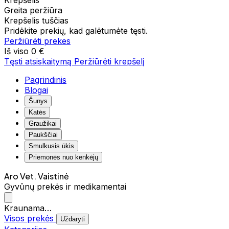
Krepšelis
Greita peržiūra
Krepšelis tuščias
Pridėkite prekių, kad galėtumėte tęsti.
Peržiūrėti prekes
Iš viso
0 €
Tęsti atsiskaitymą
Peržiūrėti krepšelį
Pagrindinis
Blogai
Šunys
Katės
Graužikai
Paukščiai
Smulkusis ūkis
Priemonės nuo kenkėjų
Aro Vet. Vaistinė
Gyvūnų prekės ir medikamentai
Kraunama…
Visos prekės
Uždaryti