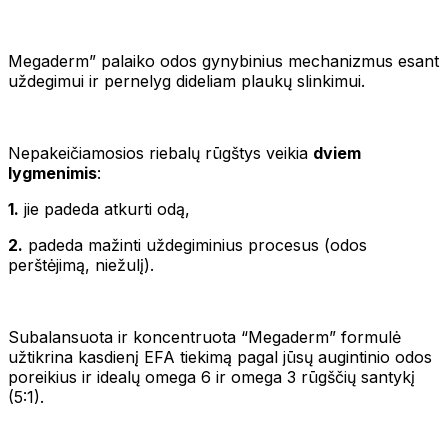
Megaderm” palaiko odos gynybinius mechanizmus esant
uždegimui ir pernelyg dideliam plaukų slinkimui.
Nepakeičiamosios riebalų rūgštys veikia
dviem
lygmenimis
:
1.
jie padeda atkurti odą,
2.
padeda mažinti uždegiminius procesus (odos
perštėjimą, niežulį).
Subalansuota ir koncentruota “Megaderm” formulė
užtikrina kasdienį EFA tiekimą pagal jūsų augintinio odos
poreikius ir idealų omega 6 ir omega 3 rūgščių santykį
(5:1).