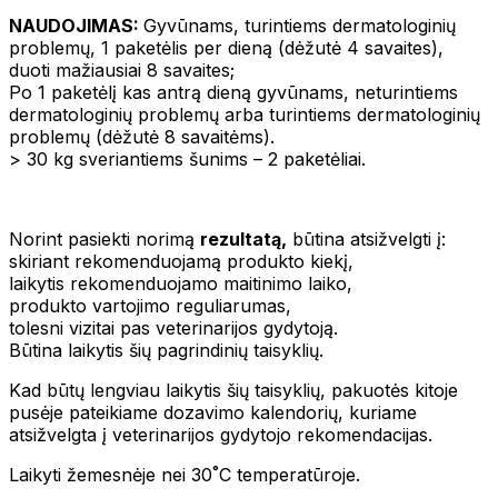
NAUDOJIMAS:
Gyvūnams, turintiems dermatologinių
problemų, 1 paketėlis per dieną (dėžutė 4 savaites),
duoti mažiausiai 8 savaites;
Po 1 paketėlį kas antrą dieną gyvūnams, neturintiems
dermatologinių problemų arba turintiems dermatologinių
problemų (dėžutė 8 savaitėms).
> 30 kg sveriantiems šunims – 2 paketėliai.
Norint pasiekti norimą
rezultatą,
būtina atsižvelgti į:
skiriant rekomenduojamą produkto kiekį,
laikytis rekomenduojamo maitinimo laiko,
produkto vartojimo reguliarumas,
tolesni vizitai pas veterinarijos gydytoją.
Būtina laikytis šių pagrindinių taisyklių.
Kad būtų lengviau laikytis šių taisyklių, pakuotės kitoje
pusėje pateikiame dozavimo kalendorių, kuriame
atsižvelgta į veterinarijos gydytojo rekomendacijas.
Laikyti žemesnėje nei 30˚C temperatūroje.