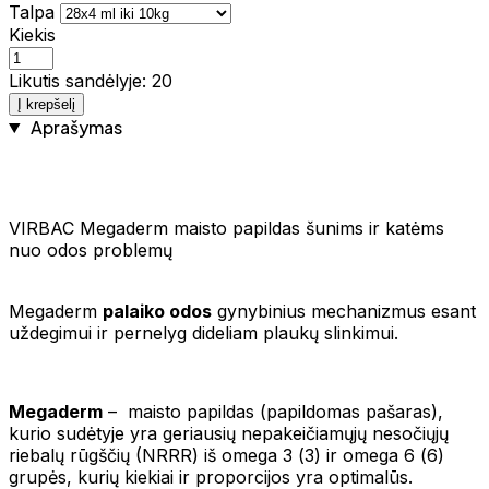
Talpa
Kiekis
Likutis sandėlyje: 20
Į krepšelį
Aprašymas
VIRBAC Megaderm maisto papildas šunims ir katėms
nuo odos problemų
Megaderm
palaiko odos
gynybinius mechanizmus esant
uždegimui ir pernelyg dideliam plaukų slinkimui.
Megaderm
– maisto papildas (papildomas pašaras),
kurio sudėtyje yra geriausių nepakeičiamųjų nesočiųjų
riebalų rūgščių (NRRR) iš omega 3 (Ѡ3) ir omega 6 (Ѡ6)
grupės, kurių kiekiai ir proporcijos yra optimalūs.