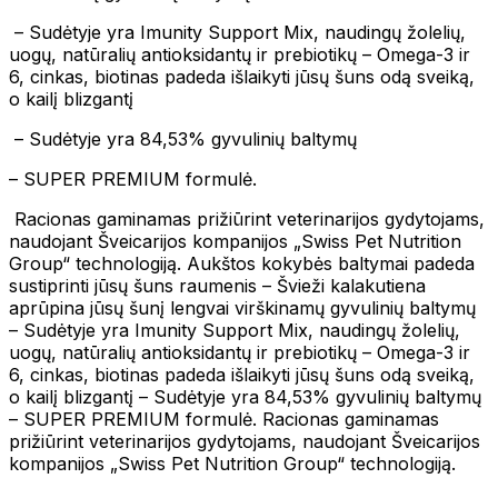
– Sudėtyje yra Imunity Support Mix, naudingų žolelių,
uogų, natūralių antioksidantų ir prebiotikų – Omega-3 ir
6, cinkas, biotinas padeda išlaikyti jūsų šuns odą sveiką,
o kailį blizgantį
– Sudėtyje yra 84,53% gyvulinių baltymų
– SUPER PREMIUM formulė.
Racionas gaminamas prižiūrint veterinarijos gydytojams,
naudojant Šveicarijos kompanijos „Swiss Pet Nutrition
Group“ technologiją. Aukštos kokybės baltymai padeda
sustiprinti jūsų šuns raumenis – Švieži kalakutiena
aprūpina jūsų šunį lengvai virškinamų gyvulinių baltymų
– Sudėtyje yra Imunity Support Mix, naudingų žolelių,
uogų, natūralių antioksidantų ir prebiotikų – Omega-3 ir
6, cinkas, biotinas padeda išlaikyti jūsų šuns odą sveiką,
o kailį blizgantį – Sudėtyje yra 84,53% gyvulinių baltymų
– SUPER PREMIUM formulė. Racionas gaminamas
prižiūrint veterinarijos gydytojams, naudojant Šveicarijos
kompanijos „Swiss Pet Nutrition Group“ technologiją.