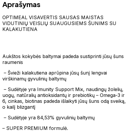
Aprašymas
OPTIMEAL VISAVERTIS SAUSAS MAISTAS
VIDUTINIŲ VEISLIŲ SUAUGUSIEMS ŠUNIMS SU
KALAKUTIENA
Aukštos kokybės baltymai padeda sustiprinti jūsų šuns
raumenis
– Švieži kalakutiena aprūpina jūsų šunį lengvai
virškinamų gyvulinių baltymų
– Sudėtyje yra Imunity Support Mix, naudingų žolelių,
uogų, natūralių antioksidantų ir prebiotikų – Omega-3 ir
6, cinkas, biotinas padeda išlaikyti jūsų šuns odą sveiką,
o kailį blizgantį
– Sudėtyje yra 84,53% gyvulinių baltymų
– SUPER PREMIUM formulė.