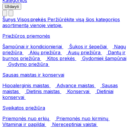
Kategorijos
Uždaryti
Šunys
Visos prekės
Peržiūrėkite visą šios kategorijos
asortimentą vienoje vietoje.
Priežiūros priemonės
Šampūnai ir kondicionieriai
Šukos ir šepečiai
Nagų
priežiūra
Akių priežiūra
Ausų priežiūra
Dantų ir
burnos priežiūra
Kitos prekės
Gydomieji šampūnai
Gydymo priežiūra
Sausas maistas ir konservai
Hipoalerginis maistas
Advance maistas
Sausas
maistas
Dietinis maistas
Konservai
Dietiniai
konservai
Sveikatos priežiūra
Priemonės nuo erkių
Priemonės nuo kirminų
Vitaminai ir papildai
Nereceptiniai vaistai