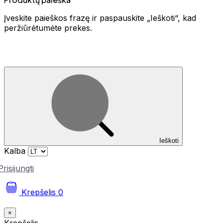
Įveskite paieškos frazę ir paspauskite „Ieškoti“, kad
peržiūrėtumėte prekes.
Ieškoti
Kalba
Prisijungti
Krepšelis
0
×