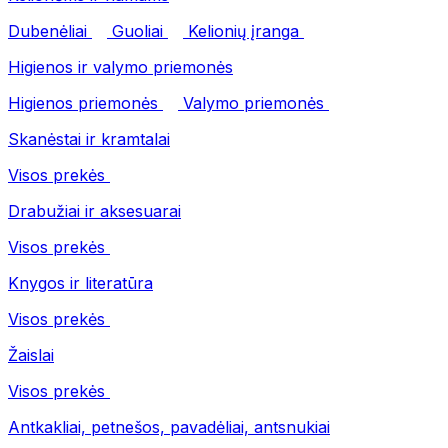
Dubenėliai
Guoliai
Kelionių įranga
Higienos ir valymo priemonės
Higienos priemonės
Valymo priemonės
Skanėstai ir kramtalai
Visos prekės
Drabužiai ir aksesuarai
Visos prekės
Knygos ir literatūra
Visos prekės
Žaislai
Visos prekės
Antkakliai, petnešos, pavadėliai, antsnukiai