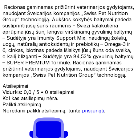
Racionas gaminamas prižiūrint veterinarijos gydytojams,
naudojant Šveicarijos kompanijos „Swiss Pet Nutrition
Group“ technologiją. Aukštos kokybės baltymai padeda
sustiprinti jūsų šuns raumenis – Švieži kalakutiena
aprūpina jūsų šunį lengvai virškinamų gyvulinių baltymų
– Sudėtyje yra Imunity Support Mix, naudingų žolelių,
uogų, natūralių antioksidantų ir prebiotikų – Omega-3 ir
6, cinkas, biotinas padeda išlaikyti jūsų šuns odą sveiką,
o kailį blizgantį – Sudėtyje yra 84,53% gyvulinių baltymų
– SUPER PREMIUM formulė. Racionas gaminamas
prižiūrint veterinarijos gydytojams, naudojant Šveicarijos
kompanijos „Swiss Pet Nutrition Group“ technologiją.
Atsiliepimai
Vidurkis:
0,0
/ 5
•
0 atsiliepimai
Kol kas atsiliepimų nėra.
Palikti atsiliepimą
Norėdami palikti atsiliepimą, turite
prisijungti
.