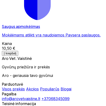
Saugus apmokėjimas
Mokėjimams atlikti yra naudojamos Paysera paslaugos.
Kaina
10,50 €
Į krepšelį
Aro Vet. Vaistinė
Gyvūnų priežiūra ir prekės
Aro - geriausia tavo gyvūnui
Parduotuvė
Visos prekės
Akcijos
Populiarūs
Blogai
Pagalba
info@arovetvaistine.lt
+37068345099
Teisinė informacija