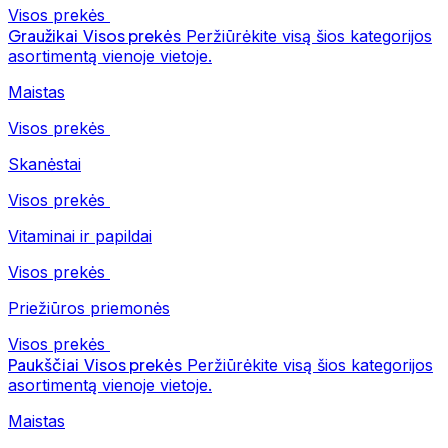
Visos prekės
Graužikai
Visos prekės
Peržiūrėkite visą šios kategorijos
asortimentą vienoje vietoje.
Maistas
Visos prekės
Skanėstai
Visos prekės
Vitaminai ir papildai
Visos prekės
Priežiūros priemonės
Visos prekės
Paukščiai
Visos prekės
Peržiūrėkite visą šios kategorijos
asortimentą vienoje vietoje.
Maistas