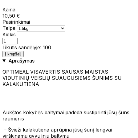
Kaina
10,50 €
Pasirinkimai
Talpa
Kiekis
Likutis sandėlyje: 100
Į krepšelį
Aprašymas
OPTIMEAL VISAVERTIS SAUSAS MAISTAS
VIDUTINIŲ VEISLIŲ SUAUGUSIEMS ŠUNIMS SU
KALAKUTIENA
Aukštos kokybės baltymai padeda sustiprinti jūsų šuns
raumenis
– Švieži kalakutiena aprūpina jūsų šunį lengvai
virškinamų gyvulinių baltymų