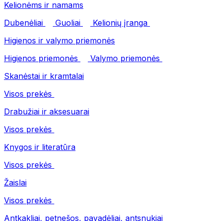
Kelionėms ir namams
Dubenėliai
Guoliai
Kelionių įranga
Higienos ir valymo priemonės
Higienos priemonės
Valymo priemonės
Skanėstai ir kramtalai
Visos prekės
Drabužiai ir aksesuarai
Visos prekės
Knygos ir literatūra
Visos prekės
Žaislai
Visos prekės
Antkakliai, petnešos, pavadėliai, antsnukiai