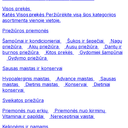
Visos prekės
Katės
Visos prekės
Peržiūrėkite visą šios kategorijos
asortimentą vienoje vietoje.
Priežiūros priemonės
Šampūnai ir kondicionieriai
Šukos ir šepečiai
Nagų
priežiūra
Akių priežiūra
Ausų priežiūra
Dantų ir
burnos priežiūra
Kitos prekės
Gydomieji šampūnai
Gydymo priežiūra
Sausas maistas ir konservai
Hypoalerginis maistas
Advance maistas
Sausas
maistas
Dietinis maistas
Konservai
Dietiniai
konservai
Sveikatos priežiūra
Priemonės nuo erkių
Priemonės nuo kirminų
Vitaminai ir papildai
Nereceptiniai vaistai
Kelionėms ir namams