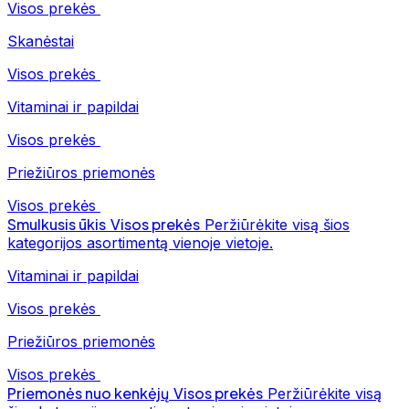
Visos prekės
Skanėstai
Visos prekės
Vitaminai ir papildai
Visos prekės
Priežiūros priemonės
Visos prekės
Smulkusis ūkis
Visos prekės
Peržiūrėkite visą šios
kategorijos asortimentą vienoje vietoje.
Vitaminai ir papildai
Visos prekės
Priežiūros priemonės
Visos prekės
Priemonės nuo kenkėjų
Visos prekės
Peržiūrėkite visą