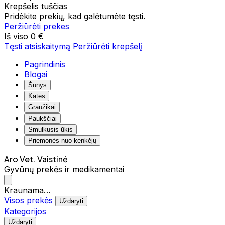
Krepšelis tuščias
Pridėkite prekių, kad galėtumėte tęsti.
Peržiūrėti prekes
Iš viso
0 €
Tęsti atsiskaitymą
Peržiūrėti krepšelį
Pagrindinis
Blogai
Šunys
Katės
Graužikai
Paukščiai
Smulkusis ūkis
Priemonės nuo kenkėjų
Aro Vet. Vaistinė
Gyvūnų prekės ir medikamentai
Kraunama…
Visos prekės
Uždaryti
Kategorijos
Uždaryti