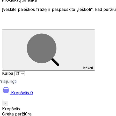
Įveskite paieškos frazę ir paspauskite „Ieškoti“, kad perž
Ieškoti
Kalba
risijungti
Krepšelis
0
×
Krepšelis
Greita peržiūra