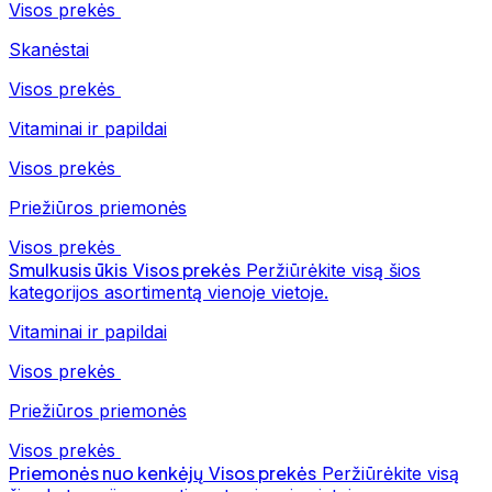
Visos prekės
Skanėstai
Visos prekės
Vitaminai ir papildai
Visos prekės
Priežiūros priemonės
Visos prekės
Smulkusis ūkis
Visos prekės
Peržiūrėkite visą šios
kategorijos asortimentą vienoje vietoje.
Vitaminai ir papildai
Visos prekės
Priežiūros priemonės
Visos prekės
Priemonės nuo kenkėjų
Visos prekės
Peržiūrėkite visą