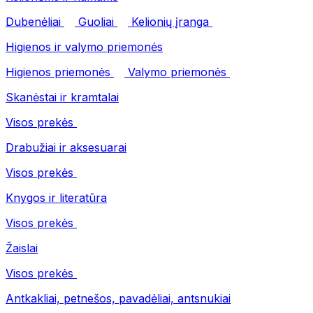
Dubenėliai
Guoliai
Kelionių įranga
Higienos ir valymo priemonės
Higienos priemonės
Valymo priemonės
Skanėstai ir kramtalai
Visos prekės
Drabužiai ir aksesuarai
Visos prekės
Knygos ir literatūra
Visos prekės
Žaislai
Visos prekės
Antkakliai, petnešos, pavadėliai, antsnukiai