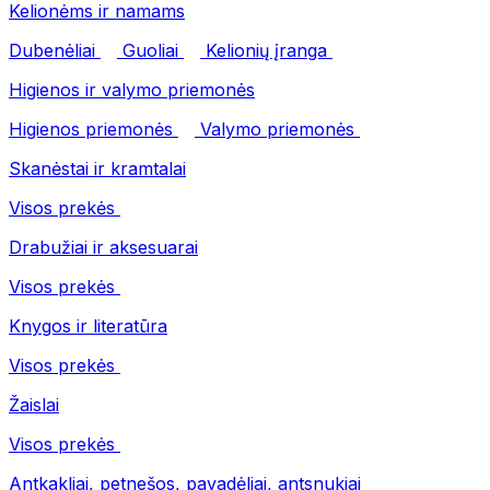
Kelionėms ir namams
Dubenėliai
Guoliai
Kelionių įranga
Higienos ir valymo priemonės
Higienos priemonės
Valymo priemonės
Skanėstai ir kramtalai
Visos prekės
Drabužiai ir aksesuarai
Visos prekės
Knygos ir literatūra
Visos prekės
Žaislai
Visos prekės
Antkakliai, petnešos, pavadėliai, antsnukiai