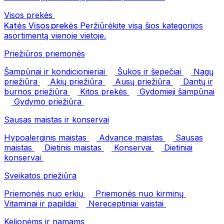
Visos prekės
Katės
Visos prekės
Peržiūrėkite visą šios kategorijos
asortimentą vienoje vietoje.
Priežiūros priemonės
Šampūnai ir kondicionieriai
Šukos ir šepečiai
Nagų
priežiūra
Akių priežiūra
Ausų priežiūra
Dantų ir
burnos priežiūra
Kitos prekės
Gydomieji šampūnai
Gydymo priežiūra
Sausas maistas ir konservai
Hypoalerginis maistas
Advance maistas
Sausas
maistas
Dietinis maistas
Konservai
Dietiniai
konservai
Sveikatos priežiūra
Priemonės nuo erkių
Priemonės nuo kirminų
Vitaminai ir papildai
Nereceptiniai vaistai
Kelionėms ir namams