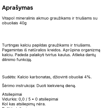
Aprašymas
Vitapol mineralinis akmuo graužikams ir triušiams su
obuoliais 40g
Turtingas kalciu papildas graužikams ir triušiams.
Pagamintas iš natūralios kreidos. Aprūpina organizmą
kalciu. Padeda palaikyti tvirtus kaulus. Atlieka dantų
dilinimo funkciją.
Sudėtis: Kalcio karbonatas, džiovinti obuoliai 4%.
Šėrimo instrukcija: Duoti kiekvieną dieną.
Atsiliepimai
Vidurkis:
0,0
/ 5
•
0 atsiliepimai
Kol kas atsiliepimų nėra.