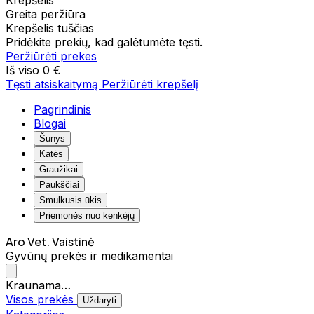
Krepšelis
Greita peržiūra
Krepšelis tuščias
Pridėkite prekių, kad galėtumėte tęsti.
Peržiūrėti prekes
Iš viso
0 €
Tęsti atsiskaitymą
Peržiūrėti krepšelį
Pagrindinis
Blogai
Šunys
Katės
Graužikai
Paukščiai
Smulkusis ūkis
Priemonės nuo kenkėjų
Aro Vet. Vaistinė
Gyvūnų prekės ir medikamentai
Kraunama…
Visos prekės
Uždaryti