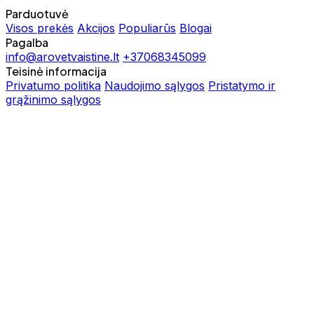
Parduotuvė
Visos prekės
Akcijos
Populiarūs
Blogai
Pagalba
info@arovetvaistine.lt
+37068345099
Teisinė informacija
Privatumo politika
Naudojimo sąlygos
Pristatymo ir
grąžinimo sąlygos