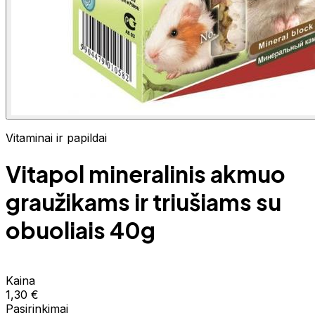
Vitaminai ir papildai
Vitapol mineralinis akmuo
graužikams ir triušiams su
obuoliais 40g
Kaina
1,30 €
Pasirinkimai