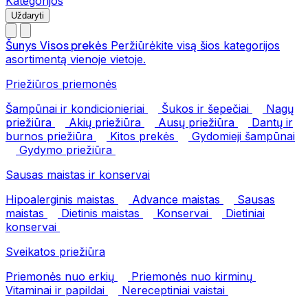
Kategorijos
Uždaryti
Šunys
Visos prekės
Peržiūrėkite visą šios kategorijos
asortimentą vienoje vietoje.
Priežiūros priemonės
Šampūnai ir kondicionieriai
Šukos ir šepečiai
Nagų
priežiūra
Akių priežiūra
Ausų priežiūra
Dantų ir
burnos priežiūra
Kitos prekės
Gydomieji šampūnai
Gydymo priežiūra
Sausas maistas ir konservai
Hipoalerginis maistas
Advance maistas
Sausas
maistas
Dietinis maistas
Konservai
Dietiniai
konservai
Sveikatos priežiūra
Priemonės nuo erkių
Priemonės nuo kirminų
Vitaminai ir papildai
Nereceptiniai vaistai