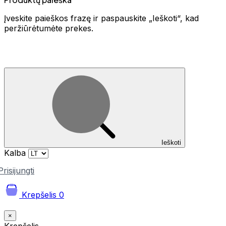
Įveskite paieškos frazę ir paspauskite „Ieškoti“, kad
peržiūrėtumėte prekes.
Ieškoti
Kalba
Prisijungti
Krepšelis
0
×