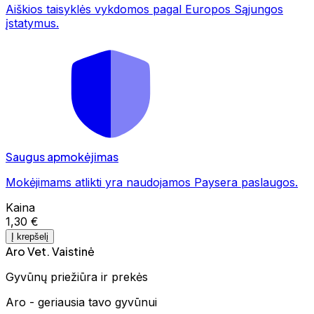
Aiškios taisyklės vykdomos pagal Europos Sąjungos
įstatymus.
Saugus apmokėjimas
Mokėjimams atlikti yra naudojamos Paysera paslaugos.
Kaina
1,30 €
Į krepšelį
Aro Vet. Vaistinė
Gyvūnų priežiūra ir prekės
Aro - geriausia tavo gyvūnui