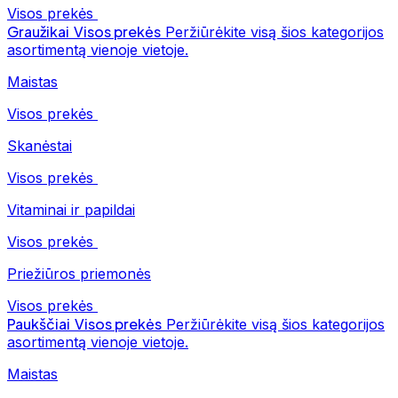
Visos prekės
Graužikai
Visos prekės
Peržiūrėkite visą šios kategorijos
asortimentą vienoje vietoje.
Maistas
Visos prekės
Skanėstai
Visos prekės
Vitaminai ir papildai
Visos prekės
Priežiūros priemonės
Visos prekės
Paukščiai
Visos prekės
Peržiūrėkite visą šios kategorijos
asortimentą vienoje vietoje.
Maistas