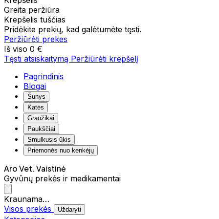
Krepšelis
Greita peržiūra
Krepšelis tuščias
Pridėkite prekių, kad galėtumėte tęsti.
Peržiūrėti prekes
Iš viso
0 €
Tęsti atsiskaitymą
Peržiūrėti krepšelį
Pagrindinis
Blogai
Šunys
Katės
Graužikai
Paukščiai
Smulkusis ūkis
Priemonės nuo kenkėjų
Aro Vet. Vaistinė
Gyvūnų prekės ir medikamentai
Kraunama…
Visos prekės
Uždaryti