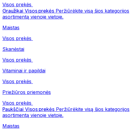
Visos prekės
Graužikai
Visos prekės
Peržiūrėkite visą šios kategorijos
asortimentą vienoje vietoje.
Maistas
Visos prekės
Skanėstai
Visos prekės
Vitaminai ir papildai
Visos prekės
Priežiūros priemonės
Visos prekės
Paukščiai
Visos prekės
Peržiūrėkite visą šios kategorijos
asortimentą vienoje vietoje.
Maistas