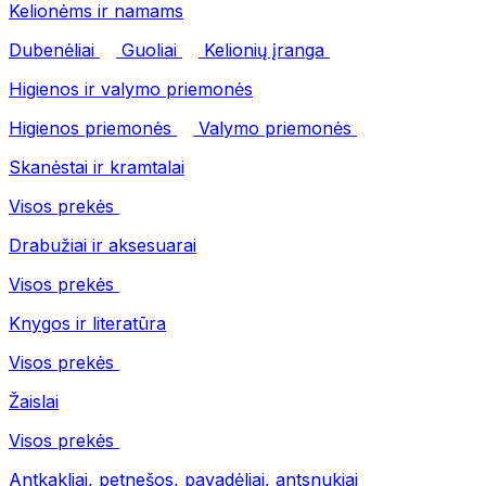
Kelionėms ir namams
Dubenėliai
Guoliai
Kelionių įranga
Higienos ir valymo priemonės
Higienos priemonės
Valymo priemonės
Skanėstai ir kramtalai
Visos prekės
Drabužiai ir aksesuarai
Visos prekės
Knygos ir literatūra
Visos prekės
Žaislai
Visos prekės
Antkakliai, petnešos, pavadėliai, antsnukiai