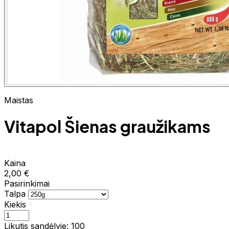
Maistas
Vitapol Šienas graužikams
Kaina
2,00 €
Pasirinkimai
Talpa
Kiekis
Likutis sandėlyje: 100