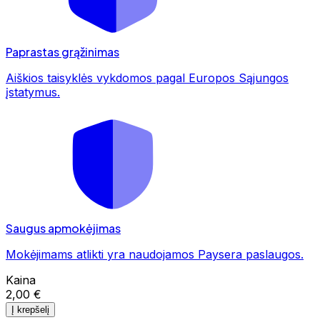
Paprastas grąžinimas
Aiškios taisyklės vykdomos pagal Europos Sąjungos
įstatymus.
Saugus apmokėjimas
Mokėjimams atlikti yra naudojamos Paysera paslaugos.
Kaina
2,00 €
Į krepšelį