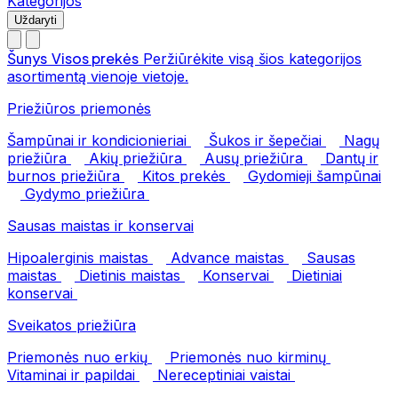
Kategorijos
Uždaryti
Šunys
Visos prekės
Peržiūrėkite visą šios kategorijos
asortimentą vienoje vietoje.
Priežiūros priemonės
Šampūnai ir kondicionieriai
Šukos ir šepečiai
Nagų
priežiūra
Akių priežiūra
Ausų priežiūra
Dantų ir
burnos priežiūra
Kitos prekės
Gydomieji šampūnai
Gydymo priežiūra
Sausas maistas ir konservai
Hipoalerginis maistas
Advance maistas
Sausas
maistas
Dietinis maistas
Konservai
Dietiniai
konservai
Sveikatos priežiūra
Priemonės nuo erkių
Priemonės nuo kirminų
Vitaminai ir papildai
Nereceptiniai vaistai