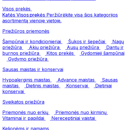
Visos prekės
Katės
Visos prekės
Peržiūrėkite visą šios kategorijos
asortimentą vienoje vietoje.
Priežiūros priemonės
Šampūnai ir kondicionieriai
Šukos ir šepečiai
Nagų
priežiūra
Akių priežiūra
Ausų priežiūra
Dantų ir
burnos priežiūra
Kitos prekės
Gydomieji šampūnai
Gydymo priežiūra
Sausas maistas ir konservai
Hypoalerginis maistas
Advance maistas
Sausas
maistas
Dietinis maistas
Konservai
Dietiniai
konservai
Sveikatos priežiūra
Priemonės nuo erkių
Priemonės nuo kirminų
Vitaminai ir papildai
Nereceptiniai vaistai
Kelionėms ir namams