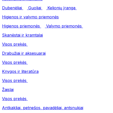
Dubenėliai
Guoliai
Kelionių įranga
Higienos ir valymo priemonės
Higienos priemonės
Valymo priemonės
Skanėstai ir kramtalai
Visos prekės
Drabužiai ir aksesuarai
Visos prekės
Knygos ir literatūra
Visos prekės
Žaislai
Visos prekės
Antkakliai, petnešos, pavadėliai, antsnukiai