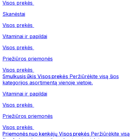
Visos prekės
Skanėstai
Visos prekės
Vitaminai ir papildai
Visos prekės
Priežiūros priemonės
Visos prekės
Smulkusis ūkis
Visos prekės
Peržiūrėkite visą šios
kategorijos asortimentą vienoje vietoje.
Vitaminai ir papildai
Visos prekės
Priežiūros priemonės
Visos prekės
Priemonės nuo kenkėjų
Visos prekės
Peržiūrėkite visą