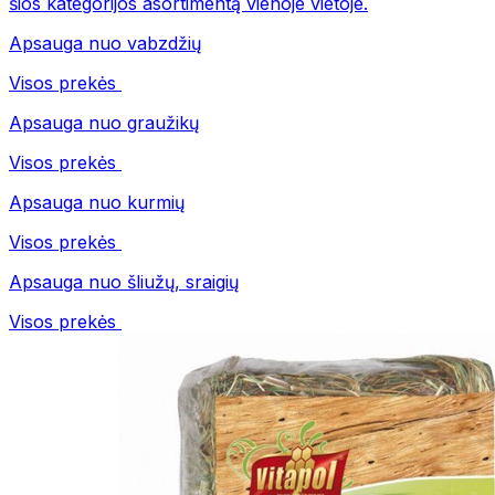
šios kategorijos asortimentą vienoje vietoje.
Apsauga nuo vabzdžių
Visos prekės
Apsauga nuo graužikų
Visos prekės
Apsauga nuo kurmių
Visos prekės
Apsauga nuo šliužų, sraigių
Visos prekės