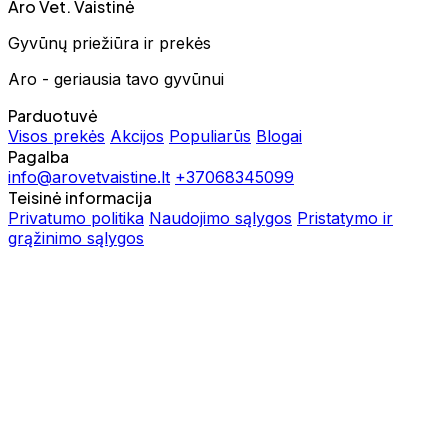
Aro Vet. Vaistinė
Gyvūnų priežiūra ir prekės
Aro - geriausia tavo gyvūnui
Parduotuvė
Visos prekės
Akcijos
Populiarūs
Blogai
Pagalba
info@arovetvaistine.lt
+37068345099
Teisinė informacija
Privatumo politika
Naudojimo sąlygos
Pristatymo ir
grąžinimo sąlygos