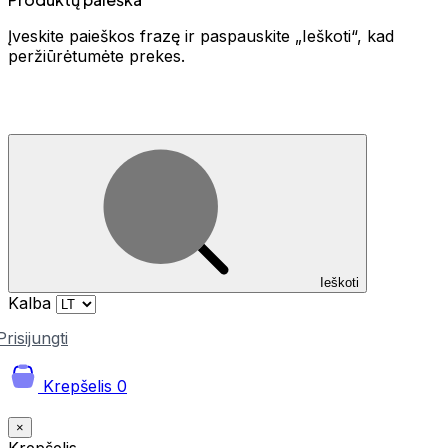
Įveskite paieškos frazę ir paspauskite „Ieškoti“, kad
peržiūrėtumėte prekes.
Ieškoti
Kalba
Prisijungti
Krepšelis
0
×