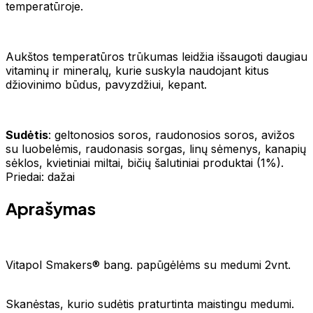
temperatūroje.
Aukštos temperatūros trūkumas leidžia išsaugoti daugiau
vitaminų ir mineralų, kurie suskyla naudojant kitus
džiovinimo būdus, pavyzdžiui, kepant.
Sudėtis
: geltonosios soros, raudonosios soros, avižos
su luobelėmis, raudonasis sorgas, linų sėmenys, kanapių
sėklos, kvietiniai miltai, bičių šalutiniai produktai (1%).
Priedai: dažai
Aprašymas
Vitapol Smakers® bang. papūgėlėms su medumi 2vnt.
Skanėstas, kurio sudėtis praturtinta maistingu medumi.