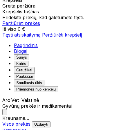
Krepšelis
Greita peržiūra
Krepšelis tuščias
Pridėkite prekių, kad galėtumėte tęsti.
Peržiūrėti prekes
Iš viso
0 €
Tęsti atsiskaitymą
Peržiūrėti krepšelį
Pagrindinis
Blogai
Šunys
Katės
Graužikai
Paukščiai
Smulkusis ūkis
Priemonės nuo kenkėjų
Aro Vet. Vaistinė
Gyvūnų prekės ir medikamentai
Kraunama…
Visos prekės
Uždaryti