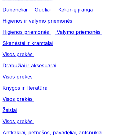
Dubenėliai
Guoliai
Kelionių įranga
Higienos ir valymo priemonės
Higienos priemonės
Valymo priemonės
Skanėstai ir kramtalai
Visos prekės
Drabužiai ir aksesuarai
Visos prekės
Knygos ir literatūra
Visos prekės
Žaislai
Visos prekės
Antkakliai, petnešos, pavadėliai, antsnukiai