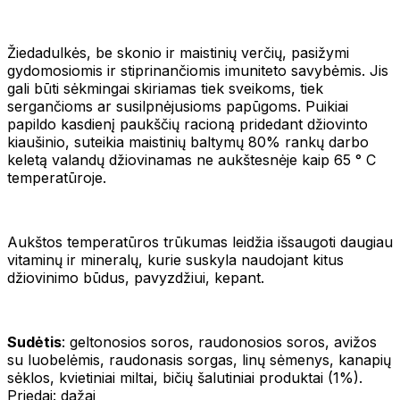
Žiedadulkės, be skonio ir maistinių verčių, pasižymi
gydomosiomis ir stiprinančiomis imuniteto savybėmis. Jis
gali būti sėkmingai skiriamas tiek sveikoms, tiek
sergančioms ar susilpnėjusioms papūgoms. Puikiai
papildo kasdienį paukščių racioną pridedant džiovinto
kiaušinio, suteikia maistinių baltymų 80% rankų darbo
keletą valandų džiovinamas ne aukštesnėje kaip 65 ° C
temperatūroje.
Aukštos temperatūros trūkumas leidžia išsaugoti daugiau
vitaminų ir mineralų, kurie suskyla naudojant kitus
džiovinimo būdus, pavyzdžiui, kepant.
Sudėtis
: geltonosios soros, raudonosios soros, avižos
su luobelėmis, raudonasis sorgas, linų sėmenys, kanapių
sėklos, kvietiniai miltai, bičių šalutiniai produktai (1%).
Priedai: dažai