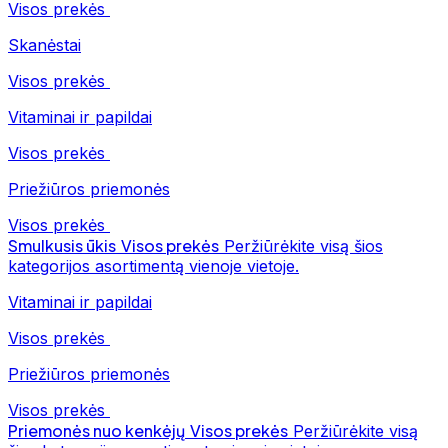
Visos prekės
Skanėstai
Visos prekės
Vitaminai ir papildai
Visos prekės
Priežiūros priemonės
Visos prekės
Smulkusis ūkis
Visos prekės
Peržiūrėkite visą šios
kategorijos asortimentą vienoje vietoje.
Vitaminai ir papildai
Visos prekės
Priežiūros priemonės
Visos prekės
Priemonės nuo kenkėjų
Visos prekės
Peržiūrėkite visą