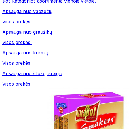
šios kategorijos asortimentą vienoje vietoje.
Apsauga nuo vabzdžių
Visos prekės
Apsauga nuo graužikų
Visos prekės
Apsauga nuo kurmių
Visos prekės
Apsauga nuo šliužų, sraigių
Visos prekės