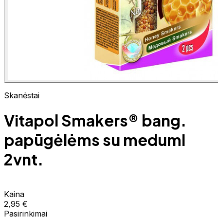
Skanėstai
Vitapol Smakers® bang.
papūgėlėms su medumi
2vnt.
Kaina
2,95 €
Pasirinkimai