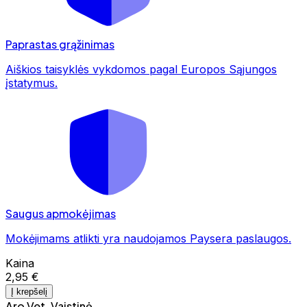
Paprastas grąžinimas
Aiškios taisyklės vykdomos pagal Europos Sąjungos
įstatymus.
Saugus apmokėjimas
Mokėjimams atlikti yra naudojamos Paysera paslaugos.
Kaina
2,95 €
Į krepšelį
Aro Vet. Vaistinė