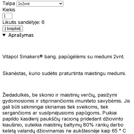
Talpa
Kiekis
Likutis sandėlyje: 6
Į krepšelį
Aprašymas
Vitapol Smakers® bang. papūgėlėms su medumi 2vnt.
Skanėstas, kurio sudėtis praturtinta maistingu medumi.
Žiedadulkės, be skonio ir maistinių verčių, pasižymi
gydomosiomis ir stiprinančiomis imuniteto savybėmis. Jis
gali būti sėkmingai skiriamas tiek sveikoms, tiek
sergančioms ar susilpnėjusioms papūgoms. Puikiai
papildo kasdienį paukščių racioną pridedant džiovinto
kiaušinio, suteikia maistinių baltymų 80% rankų darbo
keletą valandų džiovinamas ne aukštesnėje kaip 65 ° C