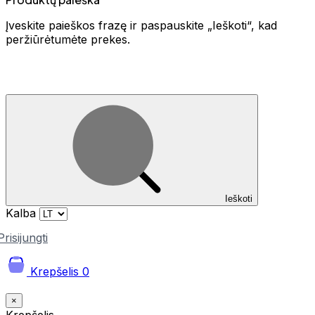
Įveskite paieškos frazę ir paspauskite „Ieškoti“, kad
peržiūrėtumėte prekes.
Ieškoti
Kalba
Prisijungti
Krepšelis
0
×