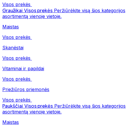
Visos prekės
Graužikai
Visos prekės
Peržiūrėkite visą šios kategorijos
asortimentą vienoje vietoje.
Maistas
Visos prekės
Skanėstai
Visos prekės
Vitaminai ir papildai
Visos prekės
Priežiūros priemonės
Visos prekės
Paukščiai
Visos prekės
Peržiūrėkite visą šios kategorijos
asortimentą vienoje vietoje.
Maistas