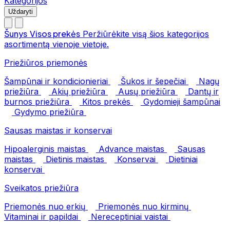
Kategorijos
Uždaryti
Šunys
Visos prekės
Peržiūrėkite visą šios kategorijos
asortimentą vienoje vietoje.
Priežiūros priemonės
Šampūnai ir kondicionieriai
Šukos ir šepečiai
Nagų
priežiūra
Akių priežiūra
Ausų priežiūra
Dantų ir
burnos priežiūra
Kitos prekės
Gydomieji šampūnai
Gydymo priežiūra
Sausas maistas ir konservai
Hipoalerginis maistas
Advance maistas
Sausas
maistas
Dietinis maistas
Konservai
Dietiniai
konservai
Sveikatos priežiūra
Priemonės nuo erkių
Priemonės nuo kirminų
Vitaminai ir papildai
Nereceptiniai vaistai