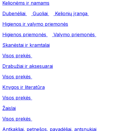
Kelionėms ir namams
Dubenėliai
Guoliai
Kelionių įranga
Higienos ir valymo priemonės
Higienos priemonės
Valymo priemonės
Skanėstai ir kramtalai
Visos prekės
Drabužiai ir aksesuarai
Visos prekės
Knygos ir literatūra
Visos prekės
Žaislai
Visos prekės
Antkakliai, petnešos, pavadėliai, antsnukiai