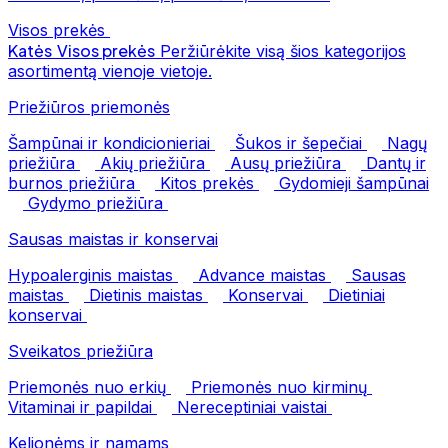
Visos prekės
Katės
Visos prekės
Peržiūrėkite visą šios kategorijos
asortimentą vienoje vietoje.
Priežiūros priemonės
Šampūnai ir kondicionieriai
Šukos ir šepečiai
Nagų
priežiūra
Akių priežiūra
Ausų priežiūra
Dantų ir
burnos priežiūra
Kitos prekės
Gydomieji šampūnai
Gydymo priežiūra
Sausas maistas ir konservai
Hypoalerginis maistas
Advance maistas
Sausas
maistas
Dietinis maistas
Konservai
Dietiniai
konservai
Sveikatos priežiūra
Priemonės nuo erkių
Priemonės nuo kirminų
Vitaminai ir papildai
Nereceptiniai vaistai
Kelionėms ir namams