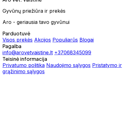
Gyvūnų priežiūra ir prekės
Aro - geriausia tavo gyvūnui
Parduotuvė
Visos prekės
Akcijos
Populiarūs
Blogai
Pagalba
info@arovetvaistine.lt
+37068345099
Teisinė informacija
Privatumo politika
Naudojimo sąlygos
Pristatymo ir
grąžinimo sąlygos