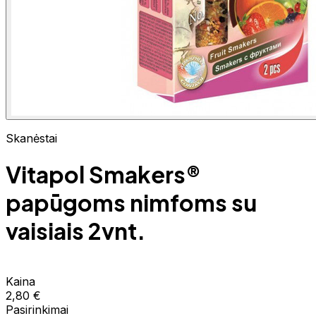
Skanėstai
Vitapol Smakers®
papūgoms nimfoms su
vaisiais 2vnt.
Kaina
2,80 €
Pasirinkimai