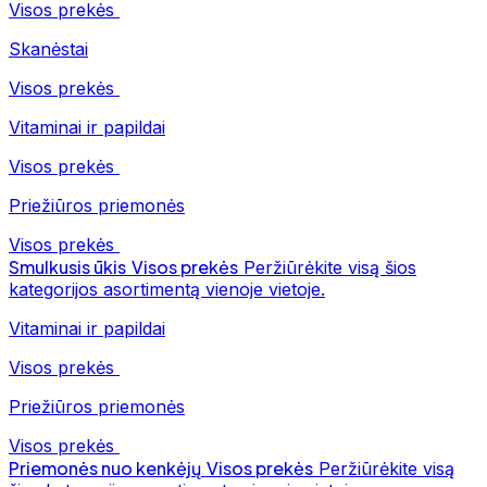
Visos prekės
Skanėstai
Visos prekės
Vitaminai ir papildai
Visos prekės
Priežiūros priemonės
Visos prekės
Smulkusis ūkis
Visos prekės
Peržiūrėkite visą šios
kategorijos asortimentą vienoje vietoje.
Vitaminai ir papildai
Visos prekės
Priežiūros priemonės
Visos prekės
Priemonės nuo kenkėjų
Visos prekės
Peržiūrėkite visą