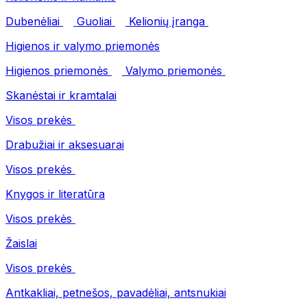
Dubenėliai
Guoliai
Kelionių įranga
Higienos ir valymo priemonės
Higienos priemonės
Valymo priemonės
Skanėstai ir kramtalai
Visos prekės
Drabužiai ir aksesuarai
Visos prekės
Knygos ir literatūra
Visos prekės
Žaislai
Visos prekės
Antkakliai, petnešos, pavadėliai, antsnukiai