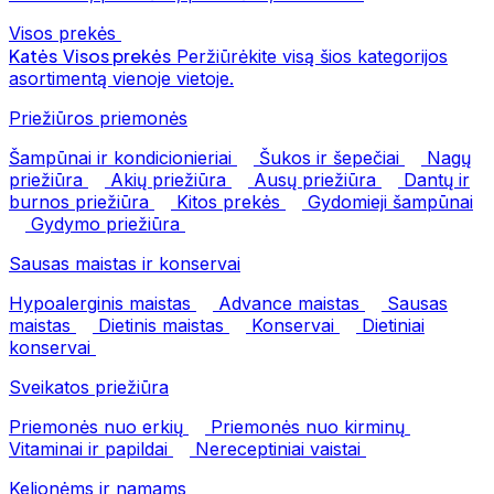
Visos prekės
Katės
Visos prekės
Peržiūrėkite visą šios kategorijos
asortimentą vienoje vietoje.
Priežiūros priemonės
Šampūnai ir kondicionieriai
Šukos ir šepečiai
Nagų
priežiūra
Akių priežiūra
Ausų priežiūra
Dantų ir
burnos priežiūra
Kitos prekės
Gydomieji šampūnai
Gydymo priežiūra
Sausas maistas ir konservai
Hypoalerginis maistas
Advance maistas
Sausas
maistas
Dietinis maistas
Konservai
Dietiniai
konservai
Sveikatos priežiūra
Priemonės nuo erkių
Priemonės nuo kirminų
Vitaminai ir papildai
Nereceptiniai vaistai
Kelionėms ir namams