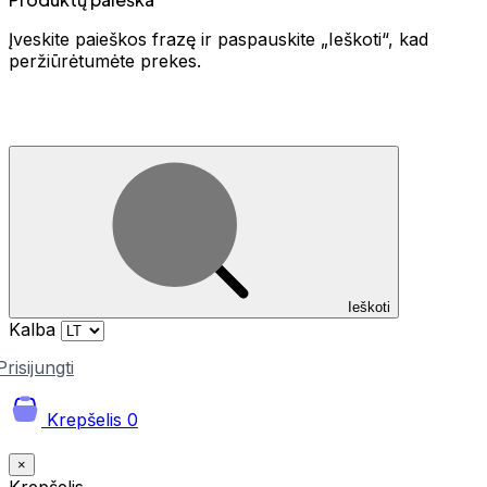
Įveskite paieškos frazę ir paspauskite „Ieškoti“, kad
peržiūrėtumėte prekes.
Ieškoti
Kalba
Prisijungti
Krepšelis
0
×