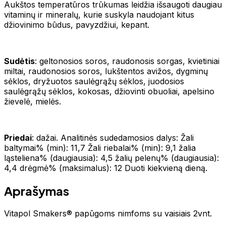
Aukštos temperatūros trūkumas leidžia išsaugoti daugiau
vitaminų ir mineralų, kurie suskyla naudojant kitus
džiovinimo būdus, pavyzdžiui, kepant.
Sudėtis
: geltonosios soros, raudonosis sorgas, kvietiniai
miltai, raudonosios soros, lukštentos avižos, dygminų
sėklos, dryžuotos saulėgrąžų sėklos, juodosios
saulėgrąžų sėklos, kokosas, džiovinti obuoliai, apelsino
žievelė, mielės.
Priedai
: dažai. Analitinės sudedamosios dalys: Žali
baltymai% (min): 11,7 Žali riebalai% (min): 9,1 žalia
ląsteliena% (daugiausia): 4,5 žalių pelenų% (daugiausia):
4,4 drėgmė% (maksimalus): 12 Duoti kiekvieną dieną.
Aprašymas
Vitapol Smakers® papūgoms nimfoms su vaisiais 2vnt.