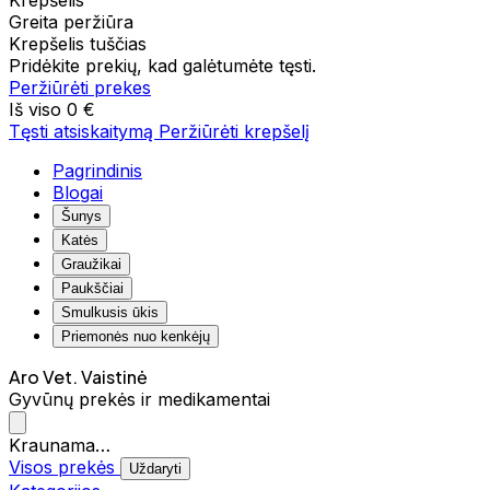
Krepšelis
Greita peržiūra
Krepšelis tuščias
Pridėkite prekių, kad galėtumėte tęsti.
Peržiūrėti prekes
Iš viso
0 €
Tęsti atsiskaitymą
Peržiūrėti krepšelį
Pagrindinis
Blogai
Šunys
Katės
Graužikai
Paukščiai
Smulkusis ūkis
Priemonės nuo kenkėjų
Aro Vet. Vaistinė
Gyvūnų prekės ir medikamentai
Kraunama…
Visos prekės
Uždaryti