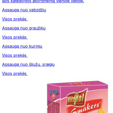
šios kategorijos asortimentą vienoje vietoje.
Apsauga nuo vabzdžių
Visos prekės
Apsauga nuo graužikų
Visos prekės
Apsauga nuo kurmių
Visos prekės
Apsauga nuo šliužų, sraigių
Visos prekės