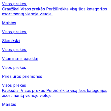
Visos prekės
Graužikai
Visos prekės
Peržiūrėkite visą šios kategorijos
asortimentą vienoje vietoje.
Maistas
Visos prekės
Skanėstai
Visos prekės
Vitaminai ir papildai
Visos prekės
Priežiūros priemonės
Visos prekės
Paukščiai
Visos prekės
Peržiūrėkite visą šios kategorijos
asortimentą vienoje vietoje.
Maistas