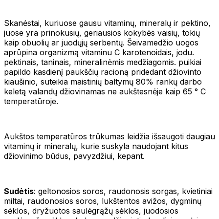
Skanėstai, kuriuose gausu vitaminų, mineralų ir pektino,
juose yra prinokusių, geriausios kokybės vaisių, tokių
kaip obuolių ar juodųjų serbentų. Šeivamedžio uogos
aprūpina organizmą vitaminu C karotenoidais, jodu.
pektinais, taninais, mineralinėmis medžiagomis. puikiai
papildo kasdienį paukščių racioną pridedant džiovinto
kiaušinio, suteikia maistinių baltymų 80% rankų darbo
keletą valandų džiovinamas ne aukštesnėje kaip 65 ° C
temperatūroje.
Aukštos temperatūros trūkumas leidžia išsaugoti daugiau
vitaminų ir mineralų, kurie suskyla naudojant kitus
džiovinimo būdus, pavyzdžiui, kepant.
Sudėtis
: geltonosios soros, raudonosis sorgas, kvietiniai
miltai, raudonosios soros, lukštentos avižos, dygminų
sėklos, dryžuotos saulėgrąžų sėklos, juodosios