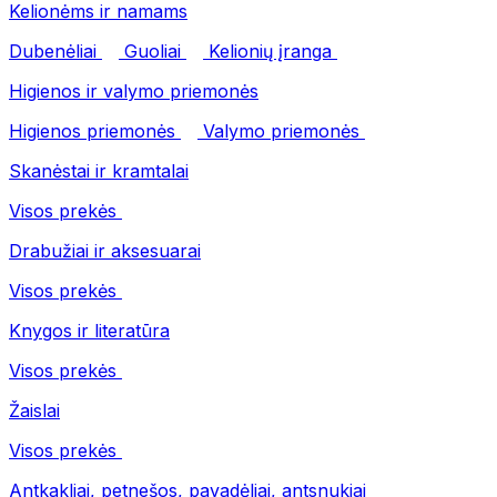
Kelionėms ir namams
Dubenėliai
Guoliai
Kelionių įranga
Higienos ir valymo priemonės
Higienos priemonės
Valymo priemonės
Skanėstai ir kramtalai
Visos prekės
Drabužiai ir aksesuarai
Visos prekės
Knygos ir literatūra
Visos prekės
Žaislai
Visos prekės
Antkakliai, petnešos, pavadėliai, antsnukiai