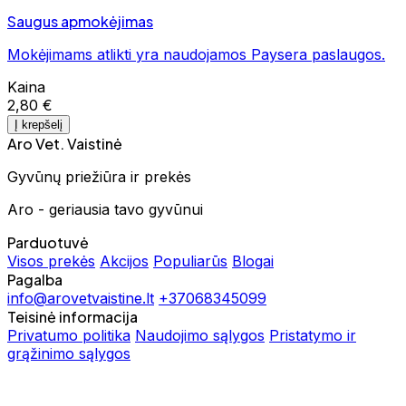
Saugus apmokėjimas
Mokėjimams atlikti yra naudojamos Paysera paslaugos.
Kaina
2,80 €
Į krepšelį
Aro Vet. Vaistinė
Gyvūnų priežiūra ir prekės
Aro - geriausia tavo gyvūnui
Parduotuvė
Visos prekės
Akcijos
Populiarūs
Blogai
Pagalba
info@arovetvaistine.lt
+37068345099
Teisinė informacija
Privatumo politika
Naudojimo sąlygos
Pristatymo ir
grąžinimo sąlygos