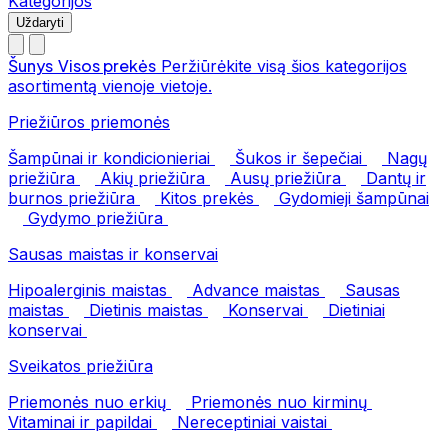
Kategorijos
Uždaryti
Šunys
Visos prekės
Peržiūrėkite visą šios kategorijos
asortimentą vienoje vietoje.
Priežiūros priemonės
Šampūnai ir kondicionieriai
Šukos ir šepečiai
Nagų
priežiūra
Akių priežiūra
Ausų priežiūra
Dantų ir
burnos priežiūra
Kitos prekės
Gydomieji šampūnai
Gydymo priežiūra
Sausas maistas ir konservai
Hipoalerginis maistas
Advance maistas
Sausas
maistas
Dietinis maistas
Konservai
Dietiniai
konservai
Sveikatos priežiūra
Priemonės nuo erkių
Priemonės nuo kirminų
Vitaminai ir papildai
Nereceptiniai vaistai