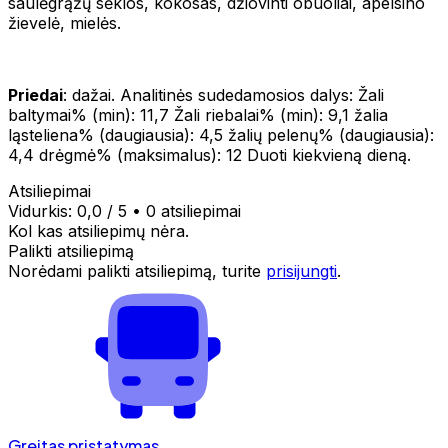
saulėgrąžų sėklos, kokosas, džiovinti obuoliai, apelsino
žievelė, mielės.
Priedai
: dažai. Analitinės sudedamosios dalys: Žali
baltymai% (min): 11,7 Žali riebalai% (min): 9,1 žalia
ląsteliena% (daugiausia): 4,5 žalių pelenų% (daugiausia):
4,4 drėgmė% (maksimalus): 12 Duoti kiekvieną dieną.
Atsiliepimai
Vidurkis:
0,0
/ 5
•
0 atsiliepimai
Kol kas atsiliepimų nėra.
Palikti atsiliepimą
Norėdami palikti atsiliepimą, turite
prisijungti
.
Greitas pristatymas