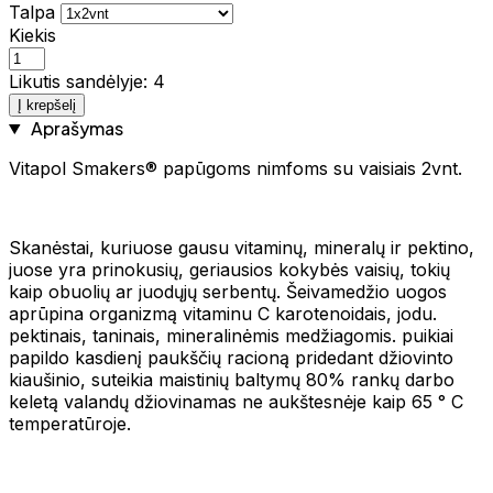
Talpa
Kiekis
Likutis sandėlyje: 4
Į krepšelį
Aprašymas
Vitapol Smakers® papūgoms nimfoms su vaisiais 2vnt.
Skanėstai, kuriuose gausu vitaminų, mineralų ir pektino,
juose yra prinokusių, geriausios kokybės vaisių, tokių
kaip obuolių ar juodųjų serbentų. Šeivamedžio uogos
aprūpina organizmą vitaminu C karotenoidais, jodu.
pektinais, taninais, mineralinėmis medžiagomis. puikiai
papildo kasdienį paukščių racioną pridedant džiovinto
kiaušinio, suteikia maistinių baltymų 80% rankų darbo
keletą valandų džiovinamas ne aukštesnėje kaip 65 ° C
temperatūroje.