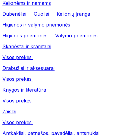
Kelionėms ir namams
Dubenėliai
Guoliai
Kelionių įranga
Higienos ir valymo priemonės
Higienos priemonės
Valymo priemonės
Skanėstai ir kramtalai
Visos prekės
Drabužiai ir aksesuarai
Visos prekės
Knygos ir literatūra
Visos prekės
Žaislai
Visos prekės
Antkakliai, petnešos, pavadėliai, antsnukiai