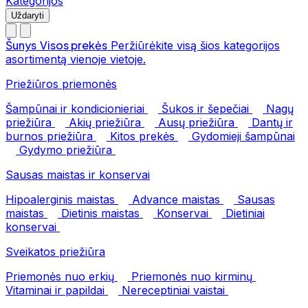
Kategorijos
Uždaryti
Šunys
Visos prekės
Peržiūrėkite visą šios kategorijos
asortimentą vienoje vietoje.
Priežiūros priemonės
Šampūnai ir kondicionieriai
Šukos ir šepečiai
Nagų
priežiūra
Akių priežiūra
Ausų priežiūra
Dantų ir
burnos priežiūra
Kitos prekės
Gydomieji šampūnai
Gydymo priežiūra
Sausas maistas ir konservai
Hipoalerginis maistas
Advance maistas
Sausas
maistas
Dietinis maistas
Konservai
Dietiniai
konservai
Sveikatos priežiūra
Priemonės nuo erkių
Priemonės nuo kirminų
Vitaminai ir papildai
Nereceptiniai vaistai