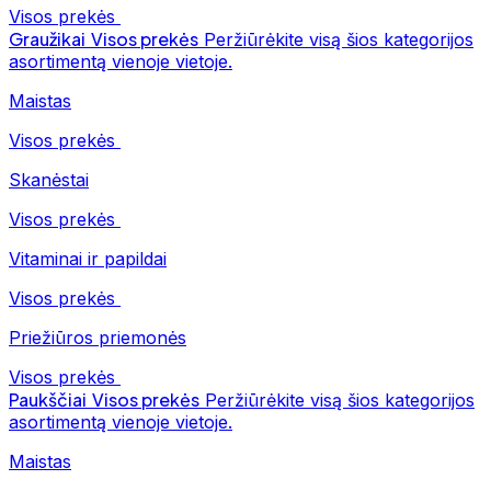
Visos prekės
Graužikai
Visos prekės
Peržiūrėkite visą šios kategorijos
asortimentą vienoje vietoje.
Maistas
Visos prekės
Skanėstai
Visos prekės
Vitaminai ir papildai
Visos prekės
Priežiūros priemonės
Visos prekės
Paukščiai
Visos prekės
Peržiūrėkite visą šios kategorijos
asortimentą vienoje vietoje.
Maistas