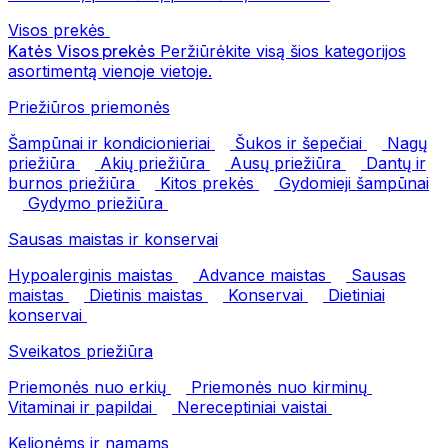
Visos prekės
Katės
Visos prekės
Peržiūrėkite visą šios kategorijos
asortimentą vienoje vietoje.
Priežiūros priemonės
Šampūnai ir kondicionieriai
Šukos ir šepečiai
Nagų
priežiūra
Akių priežiūra
Ausų priežiūra
Dantų ir
burnos priežiūra
Kitos prekės
Gydomieji šampūnai
Gydymo priežiūra
Sausas maistas ir konservai
Hypoalerginis maistas
Advance maistas
Sausas
maistas
Dietinis maistas
Konservai
Dietiniai
konservai
Sveikatos priežiūra
Priemonės nuo erkių
Priemonės nuo kirminų
Vitaminai ir papildai
Nereceptiniai vaistai
Kelionėms ir namams