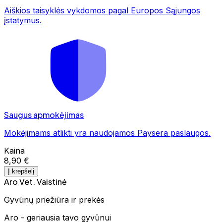
Aiškios taisyklės vykdomos pagal Europos Sąjungos
įstatymus.
Saugus apmokėjimas
Mokėjimams atlikti yra naudojamos Paysera paslaugos.
Kaina
8,90 €
Į krepšelį
Aro Vet. Vaistinė
Gyvūnų priežiūra ir prekės
Aro - geriausia tavo gyvūnui