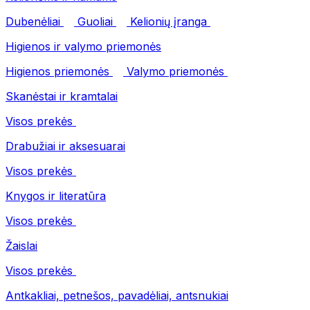
Dubenėliai
Guoliai
Kelionių įranga
Higienos ir valymo priemonės
Higienos priemonės
Valymo priemonės
Skanėstai ir kramtalai
Visos prekės
Drabužiai ir aksesuarai
Visos prekės
Knygos ir literatūra
Visos prekės
Žaislai
Visos prekės
Antkakliai, petnešos, pavadėliai, antsnukiai