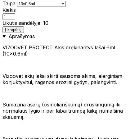
Talpa
Kiekis
Likutis sandėlyje: 10
Į krepšelį
Aprašymas
VIZOOVET PROTECT Akis drėkinantys lašai 6ml
(10x0.6ml)
Vizoovet akių lašai skirti sausoms akims, alerginiam
konjuktyvitui, ragenos erozijai gydyti, palengvinti.
Sumažina ašarų (osmoliariškumą) druskingumą iki
normalaus lygio ir per labai trumpą laiką numalšina
skausmą.