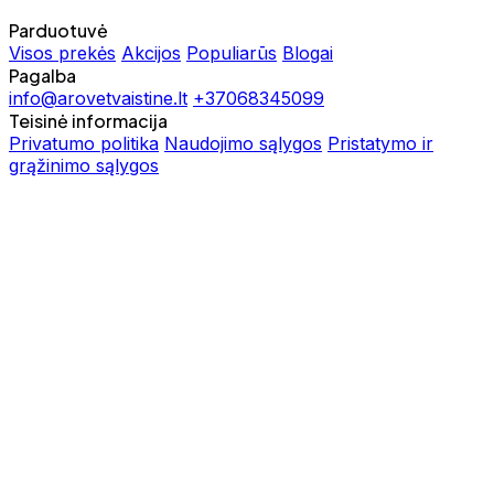
Parduotuvė
Visos prekės
Akcijos
Populiarūs
Blogai
Pagalba
info@arovetvaistine.lt
+37068345099
Teisinė informacija
Privatumo politika
Naudojimo sąlygos
Pristatymo ir
grąžinimo sąlygos