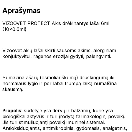
Aprašymas
VIZOOVET PROTECT Akis drėkinantys lašai 6ml
(10x0.6ml)
Vizoovet akių lašai skirti sausoms akims, alerginiam
konjuktyvitui, ragenos erozijai gydyti, palengvinti.
Sumažina ašarų (osmoliariškumą) druskingumą iki
normalaus lygio ir per labai trumpą laiką numalšina
skausmą.
Propolis
: sudėtyje yra dervų ir balzamų, kurie yra
biologiškai aktyvūs ir turi įrodytą farmakologinį poveikį.
Jis turi stimuliuojantį poveikį imuninei sistemai.
Antioksiduojantis, antimikrobinis, gydomasis, analgetinis,