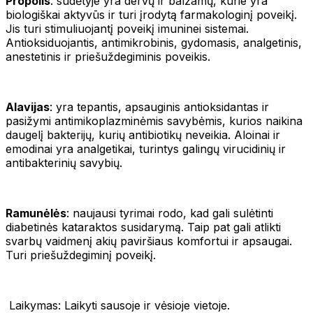
Propolis
: sudėtyje yra dervų ir balzamų, kurie yra
biologiškai aktyvūs ir turi įrodytą farmakologinį poveikį.
Jis turi stimuliuojantį poveikį imuninei sistemai.
Antioksiduojantis, antimikrobinis, gydomasis, analgetinis,
anestetinis ir priešuždegiminis poveikis.
Alavijas
: yra tepantis, apsauginis antioksidantas ir
pasižymi antimikoplazminėmis savybėmis, kurios naikina
daugelį bakterijų, kurių antibiotikų neveikia. Aloinai ir
emodinai yra analgetikai, turintys galingų virucidinių ir
antibakterinių savybių.
Ramunėlės
: naujausi tyrimai rodo, kad gali sulėtinti
diabetinės kataraktos susidarymą. Taip pat gali atlikti
svarbų vaidmenį akių paviršiaus komfortui ir apsaugai.
Turi priešuždegiminį poveikį.
Laikymas: Laikyti sausoje ir vėsioje vietoje.