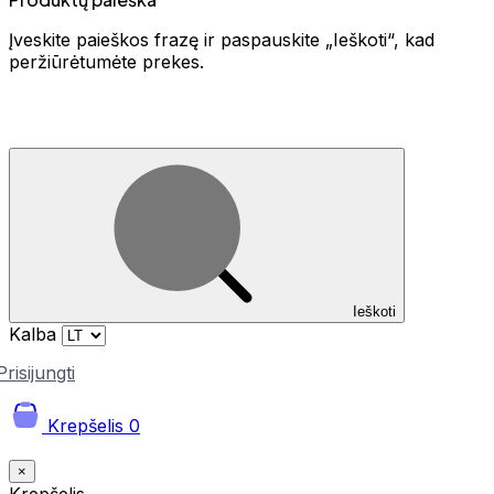
Įveskite paieškos frazę ir paspauskite „Ieškoti“, kad
peržiūrėtumėte prekes.
Ieškoti
Kalba
Prisijungti
Krepšelis
0
×