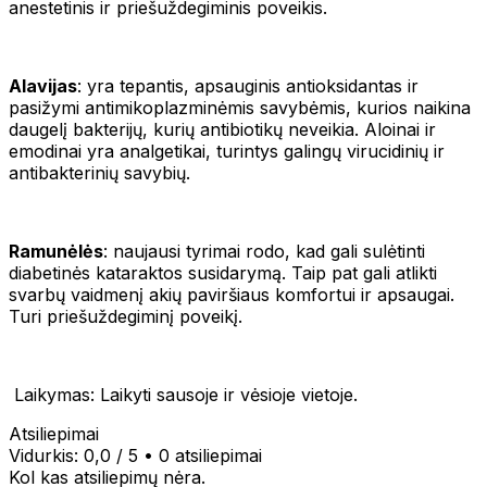
anestetinis ir priešuždegiminis poveikis.
Alavijas
: yra tepantis, apsauginis antioksidantas ir
pasižymi antimikoplazminėmis savybėmis, kurios naikina
daugelį bakterijų, kurių antibiotikų neveikia. Aloinai ir
emodinai yra analgetikai, turintys galingų virucidinių ir
antibakterinių savybių.
Ramunėlės
: naujausi tyrimai rodo, kad gali sulėtinti
diabetinės kataraktos susidarymą. Taip pat gali atlikti
svarbų vaidmenį akių paviršiaus komfortui ir apsaugai.
Turi priešuždegiminį poveikį.
Laikymas: Laikyti sausoje ir vėsioje vietoje.
Atsiliepimai
Vidurkis:
0,0
/ 5
•
0 atsiliepimai
Kol kas atsiliepimų nėra.