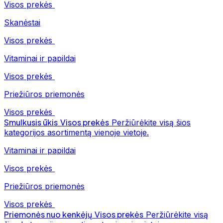
Visos prekės
Skanėstai
Visos prekės
Vitaminai ir papildai
Visos prekės
Priežiūros priemonės
Visos prekės
Smulkusis ūkis
Visos prekės
Peržiūrėkite visą šios
kategorijos asortimentą vienoje vietoje.
Vitaminai ir papildai
Visos prekės
Priežiūros priemonės
Visos prekės
Priemonės nuo kenkėjų
Visos prekės
Peržiūrėkite visą