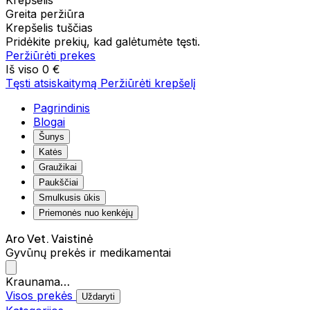
Krepšelis
Greita peržiūra
Krepšelis tuščias
Pridėkite prekių, kad galėtumėte tęsti.
Peržiūrėti prekes
Iš viso
0 €
Tęsti atsiskaitymą
Peržiūrėti krepšelį
Pagrindinis
Blogai
Šunys
Katės
Graužikai
Paukščiai
Smulkusis ūkis
Priemonės nuo kenkėjų
Aro Vet. Vaistinė
Gyvūnų prekės ir medikamentai
Kraunama…
Visos prekės
Uždaryti