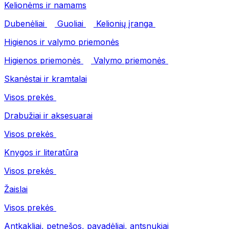
Kelionėms ir namams
Dubenėliai
Guoliai
Kelionių įranga
Higienos ir valymo priemonės
Higienos priemonės
Valymo priemonės
Skanėstai ir kramtalai
Visos prekės
Drabužiai ir aksesuarai
Visos prekės
Knygos ir literatūra
Visos prekės
Žaislai
Visos prekės
Antkakliai, petnešos, pavadėliai, antsnukiai