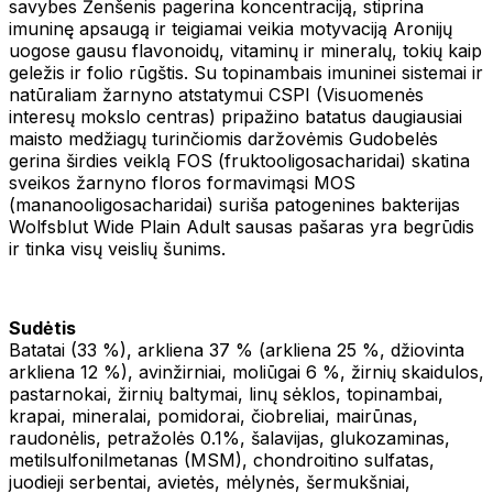
savybes Ženšenis pagerina koncentraciją, stiprina
imuninę apsaugą ir teigiamai veikia motyvaciją Aronijų
uogose gausu flavonoidų, vitaminų ir mineralų, tokių kaip
geležis ir folio rūgštis. Su topinambais imuninei sistemai ir
natūraliam žarnyno atstatymui CSPI (Visuomenės
interesų mokslo centras) pripažino batatus daugiausiai
maisto medžiagų turinčiomis daržovėmis Gudobelės
gerina širdies veiklą FOS (fruktooligosacharidai) skatina
sveikos žarnyno floros formavimąsi MOS
(mananooligosacharidai) suriša patogenines bakterijas
Wolfsblut Wide Plain Adult sausas pašaras yra begrūdis
ir tinka visų veislių šunims.
Sudėtis
Batatai (33 %), arkliena 37 % (arkliena 25 %, džiovinta
arkliena 12 %), avinžirniai, moliūgai 6 %, žirnių skaidulos,
pastarnokai, žirnių baltymai, linų sėklos, topinambai,
krapai, mineralai, pomidorai, čiobreliai, mairūnas,
raudonėlis, petražolės 0.1%, šalavijas, glukozaminas,
metilsulfonilmetanas (MSM), chondroitino sulfatas,
juodieji serbentai, avietės, mėlynės, šermukšniai,