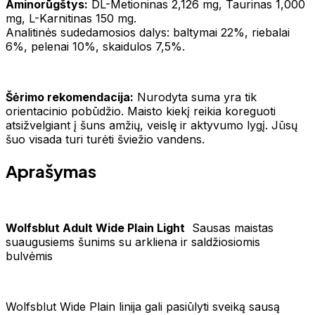
Aminorūgštys:
DL-Metioninas 2,126 mg, Taurinas 1,000
mg, L-Karnitinas 150 mg.
Analitinės sudedamosios dalys: baltymai 22%, riebalai
6%, pelenai 10%, skaidulos 7,5%.
Šėrimo rekomendacija:
Nurodyta suma yra tik
orientacinio pobūdžio. Maisto kiekį reikia koreguoti
atsižvelgiant į šuns amžių, veislę ir aktyvumo lygį. Jūsų
šuo visada turi turėti šviežio vandens.
Aprašymas
Wolfsblut Adult Wide Plain Light
Sausas maistas
suaugusiems šunims su arkliena ir saldžiosiomis
bulvėmis
Wolfsblut Wide Plain linija gali pasiūlyti sveiką sausą