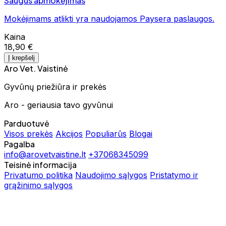
Saugus apmokėjimas
Mokėjimams atlikti yra naudojamos Paysera paslaugos.
Kaina
18,90 €
Į krepšelį
Aro Vet. Vaistinė
Gyvūnų priežiūra ir prekės
Aro - geriausia tavo gyvūnui
Parduotuvė
Visos prekės
Akcijos
Populiarūs
Blogai
Pagalba
info@arovetvaistine.lt
+37068345099
Teisinė informacija
Privatumo politika
Naudojimo sąlygos
Pristatymo ir
grąžinimo sąlygos