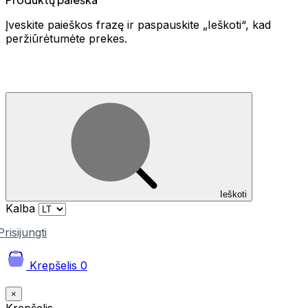
Įveskite paieškos frazę ir paspauskite „Ieškoti“, kad
peržiūrėtumėte prekes.
Ieškoti
Kalba
Prisijungti
Krepšelis
0
×