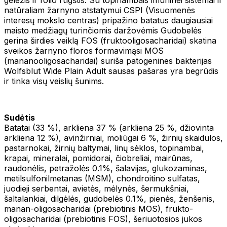
natūraliam žarnyno atstatymui CSPI (Visuomenės
interesų mokslo centras) pripažino batatus daugiausiai
maisto medžiagų turinčiomis daržovėmis Gudobelės
gerina širdies veiklą FOS (fruktooligosacharidai) skatina
sveikos žarnyno floros formavimąsi MOS
(mananooligosacharidai) suriša patogenines bakterijas
Wolfsblut Wide Plain Adult sausas pašaras yra begrūdis
ir tinka visų veislių šunims.
Sudėtis
Batatai (33 %), arkliena 37 % (arkliena 25 %, džiovinta
arkliena 12 %), avinžirniai, moliūgai 6 %, žirnių skaidulos,
pastarnokai, žirnių baltymai, linų sėklos, topinambai,
krapai, mineralai, pomidorai, čiobreliai, mairūnas,
raudonėlis, petražolės 0.1%, šalavijas, glukozaminas,
metilsulfonilmetanas (MSM), chondroitino sulfatas,
juodieji serbentai, avietės, mėlynės, šermukšniai,
šaltalankiai, dilgėlės, gudobelės 0.1%, pienės, ženšenis,
manan-oligosacharidai (prebiotinis MOS), frukto-
oligosacharidai (prebiotinis FOS), šeriuotosios jukos