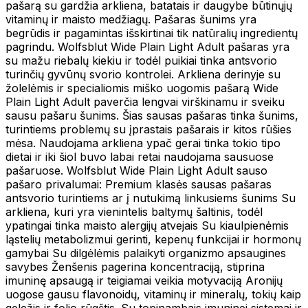
pašarą su gardžia arkliena, batatais ir daugybe būtinųjų
vitaminų ir maisto medžiagų. Pašaras šunims yra
begrūdis ir pagamintas išskirtinai tik natūralių ingredientų
pagrindu. Wolfsblut Wide Plain Light Adult pašaras yra
su mažu riebalų kiekiu ir todėl puikiai tinka antsvorio
turinčių gyvūnų svorio kontrolei. Arkliena derinyje su
žolelėmis ir specialiomis miško uogomis pašarą Wide
Plain Light Adult paverčia lengvai virškinamu ir sveiku
sausu pašaru šunims. Šias sausas pašaras tinka šunims,
turintiems problemų su įprastais pašarais ir kitos rūšies
mėsa. Naudojama arkliena ypač gerai tinka tokio tipo
dietai ir iki šiol buvo labai retai naudojama sausuose
pašaruose. Wolfsblut Wide Plain Light Adult sauso
pašaro privalumai: Premium klasės sausas pašaras
antsvorio turintiems ar į nutukimą linkusiems šunims Su
arkliena, kuri yra vienintelis baltymų šaltinis, todėl
ypatingai tinka maisto alergijų atvejais Su kiaulpienėmis
ląstelių metabolizmui gerinti, kepenų funkcijai ir hormonų
gamybai Su dilgėlėmis palaikyti organizmo apsaugines
savybes Ženšenis pagerina koncentraciją, stiprina
imuninę apsaugą ir teigiamai veikia motyvaciją Aronijų
uogose gausu flavonoidų, vitaminų ir mineralų, tokių kaip
geležis ir folio rūgštis. Su topinambais imuninei sistemai ir