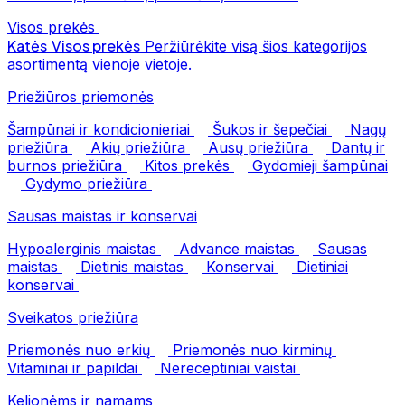
Visos prekės
Katės
Visos prekės
Peržiūrėkite visą šios kategorijos
asortimentą vienoje vietoje.
Priežiūros priemonės
Šampūnai ir kondicionieriai
Šukos ir šepečiai
Nagų
priežiūra
Akių priežiūra
Ausų priežiūra
Dantų ir
burnos priežiūra
Kitos prekės
Gydomieji šampūnai
Gydymo priežiūra
Sausas maistas ir konservai
Hypoalerginis maistas
Advance maistas
Sausas
maistas
Dietinis maistas
Konservai
Dietiniai
konservai
Sveikatos priežiūra
Priemonės nuo erkių
Priemonės nuo kirminų
Vitaminai ir papildai
Nereceptiniai vaistai
Kelionėms ir namams