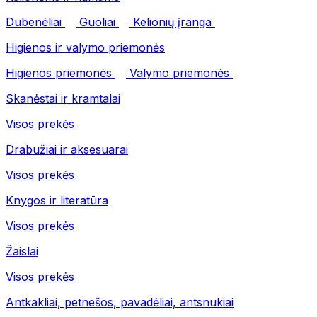
Dubenėliai
Guoliai
Kelionių įranga
Higienos ir valymo priemonės
Higienos priemonės
Valymo priemonės
Skanėstai ir kramtalai
Visos prekės
Drabužiai ir aksesuarai
Visos prekės
Knygos ir literatūra
Visos prekės
Žaislai
Visos prekės
Antkakliai, petnešos, pavadėliai, antsnukiai