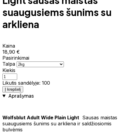
Light sausas maistas
suaugusiems šunims su
arkliena
Kaina
18,90 €
Pasirinkimai
Talpa
Kiekis
Likutis sandėlyje: 100
Į krepšelį
Aprašymas
Wolfsblut Adult Wide Plain Light
Sausas maistas
suaugusiems šunims su arkliena ir saldžiosiomis
bulvėmis