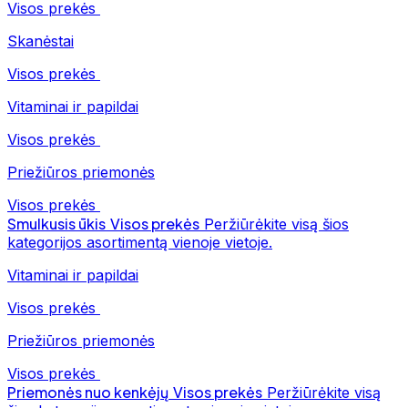
Visos prekės
Skanėstai
Visos prekės
Vitaminai ir papildai
Visos prekės
Priežiūros priemonės
Visos prekės
Smulkusis ūkis
Visos prekės
Peržiūrėkite visą šios
kategorijos asortimentą vienoje vietoje.
Vitaminai ir papildai
Visos prekės
Priežiūros priemonės
Visos prekės
Priemonės nuo kenkėjų
Visos prekės
Peržiūrėkite visą