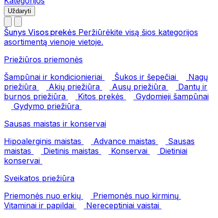
Kategorijos
Uždaryti
Šunys
Visos prekės
Peržiūrėkite visą šios kategorijos
asortimentą vienoje vietoje.
Priežiūros priemonės
Šampūnai ir kondicionieriai
Šukos ir šepečiai
Nagų
priežiūra
Akių priežiūra
Ausų priežiūra
Dantų ir
burnos priežiūra
Kitos prekės
Gydomieji šampūnai
Gydymo priežiūra
Sausas maistas ir konservai
Hipoalerginis maistas
Advance maistas
Sausas
maistas
Dietinis maistas
Konservai
Dietiniai
konservai
Sveikatos priežiūra
Priemonės nuo erkių
Priemonės nuo kirminų
Vitaminai ir papildai
Nereceptiniai vaistai