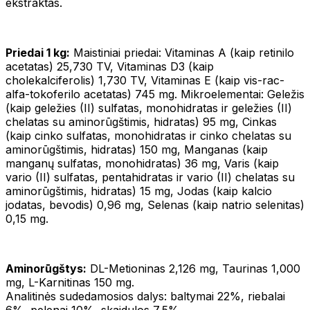
ekstraktas.
Priedai 1 kg:
Maistiniai priedai: Vitaminas A (kaip retinilo
acetatas) 25,730 TV, Vitaminas D3 (kaip
cholekalciferolis) 1,730 TV, Vitaminas E (kaip vis-rac-
alfa-tokoferilo acetatas) 745 mg. Mikroelementai: Geležis
(kaip geležies (II) sulfatas, monohidratas ir geležies (II)
chelatas su aminorūgštimis, hidratas) 95 mg, Cinkas
(kaip cinko sulfatas, monohidratas ir cinko chelatas su
aminorūgštimis, hidratas) 150 mg, Manganas (kaip
manganų sulfatas, monohidratas) 36 mg, Varis (kaip
vario (II) sulfatas, pentahidratas ir vario (II) chelatas su
aminorūgštimis, hidratas) 15 mg, Jodas (kaip kalcio
jodatas, bevodis) 0,96 mg, Selenas (kaip natrio selenitas)
0,15 mg.
Aminorūgštys:
DL-Metioninas 2,126 mg, Taurinas 1,000
mg, L-Karnitinas 150 mg.
Analitinės sudedamosios dalys: baltymai 22%, riebalai
6%, pelenai 10%, skaidulos 7,5%.