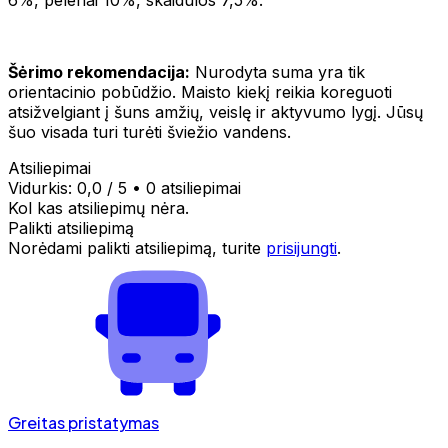
Šėrimo rekomendacija:
Nurodyta suma yra tik
orientacinio pobūdžio. Maisto kiekį reikia koreguoti
atsižvelgiant į šuns amžių, veislę ir aktyvumo lygį. Jūsų
šuo visada turi turėti šviežio vandens.
Atsiliepimai
Vidurkis:
0,0
/ 5
•
0 atsiliepimai
Kol kas atsiliepimų nėra.
Palikti atsiliepimą
Norėdami palikti atsiliepimą, turite
prisijungti
.
Greitas pristatymas