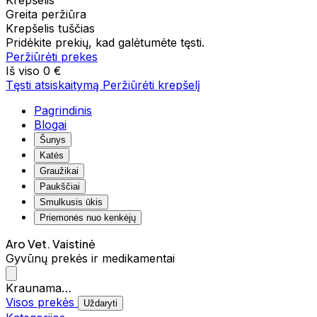
Krepšelis
Greita peržiūra
Krepšelis tuščias
Pridėkite prekių, kad galėtumėte tęsti.
Peržiūrėti prekes
Iš viso
0 €
Tęsti atsiskaitymą
Peržiūrėti krepšelį
Pagrindinis
Blogai
Šunys
Katės
Graužikai
Paukščiai
Smulkusis ūkis
Priemonės nuo kenkėjų
Aro Vet. Vaistinė
Gyvūnų prekės ir medikamentai
Kraunama…
Visos prekės
Uždaryti