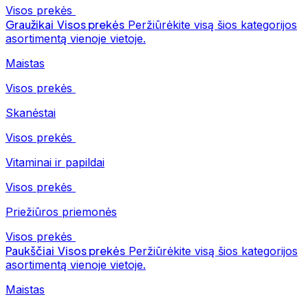
Visos prekės
Graužikai
Visos prekės
Peržiūrėkite visą šios kategorijos
asortimentą vienoje vietoje.
Maistas
Visos prekės
Skanėstai
Visos prekės
Vitaminai ir papildai
Visos prekės
Priežiūros priemonės
Visos prekės
Paukščiai
Visos prekės
Peržiūrėkite visą šios kategorijos
asortimentą vienoje vietoje.
Maistas