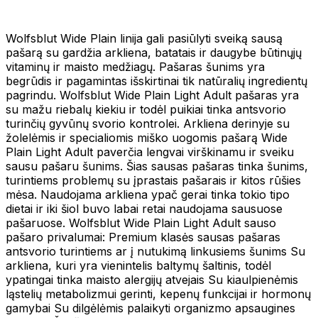
Wolfsblut Wide Plain linija gali pasiūlyti sveiką sausą
pašarą su gardžia arkliena, batatais ir daugybe būtinųjų
vitaminų ir maisto medžiagų. Pašaras šunims yra
begrūdis ir pagamintas išskirtinai tik natūralių ingredientų
pagrindu. Wolfsblut Wide Plain Light Adult pašaras yra
su mažu riebalų kiekiu ir todėl puikiai tinka antsvorio
turinčių gyvūnų svorio kontrolei. Arkliena derinyje su
žolelėmis ir specialiomis miško uogomis pašarą Wide
Plain Light Adult paverčia lengvai virškinamu ir sveiku
sausu pašaru šunims. Šias sausas pašaras tinka šunims,
turintiems problemų su įprastais pašarais ir kitos rūšies
mėsa. Naudojama arkliena ypač gerai tinka tokio tipo
dietai ir iki šiol buvo labai retai naudojama sausuose
pašaruose. Wolfsblut Wide Plain Light Adult sauso
pašaro privalumai: Premium klasės sausas pašaras
antsvorio turintiems ar į nutukimą linkusiems šunims Su
arkliena, kuri yra vienintelis baltymų šaltinis, todėl
ypatingai tinka maisto alergijų atvejais Su kiaulpienėmis
ląstelių metabolizmui gerinti, kepenų funkcijai ir hormonų
gamybai Su dilgėlėmis palaikyti organizmo apsaugines