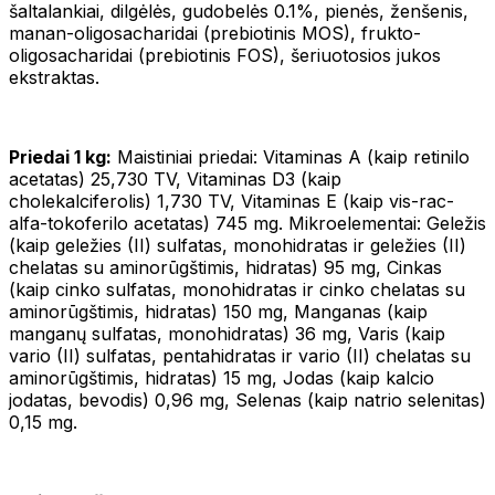
šaltalankiai, dilgėlės, gudobelės 0.1%, pienės, ženšenis,
manan-oligosacharidai (prebiotinis MOS), frukto-
oligosacharidai (prebiotinis FOS), šeriuotosios jukos
ekstraktas.
Priedai 1 kg:
Maistiniai priedai: Vitaminas A (kaip retinilo
acetatas) 25,730 TV, Vitaminas D3 (kaip
cholekalciferolis) 1,730 TV, Vitaminas E (kaip vis-rac-
alfa-tokoferilo acetatas) 745 mg. Mikroelementai: Geležis
(kaip geležies (II) sulfatas, monohidratas ir geležies (II)
chelatas su aminorūgštimis, hidratas) 95 mg, Cinkas
(kaip cinko sulfatas, monohidratas ir cinko chelatas su
aminorūgštimis, hidratas) 150 mg, Manganas (kaip
manganų sulfatas, monohidratas) 36 mg, Varis (kaip
vario (II) sulfatas, pentahidratas ir vario (II) chelatas su
aminorūgštimis, hidratas) 15 mg, Jodas (kaip kalcio
jodatas, bevodis) 0,96 mg, Selenas (kaip natrio selenitas)
0,15 mg.