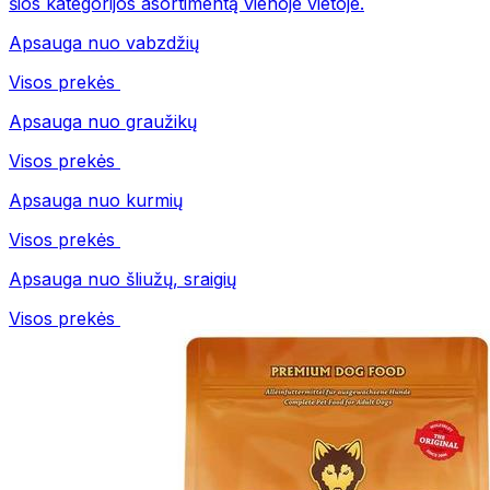
šios kategorijos asortimentą vienoje vietoje.
Apsauga nuo vabzdžių
Visos prekės
Apsauga nuo graužikų
Visos prekės
Apsauga nuo kurmių
Visos prekės
Apsauga nuo šliužų, sraigių
Visos prekės