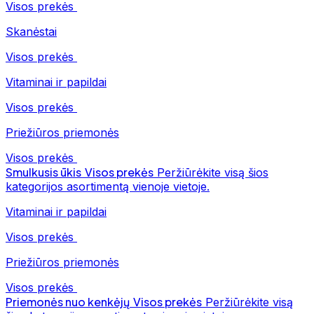
Visos prekės
Skanėstai
Visos prekės
Vitaminai ir papildai
Visos prekės
Priežiūros priemonės
Visos prekės
Smulkusis ūkis
Visos prekės
Peržiūrėkite visą šios
kategorijos asortimentą vienoje vietoje.
Vitaminai ir papildai
Visos prekės
Priežiūros priemonės
Visos prekės
Priemonės nuo kenkėjų
Visos prekės
Peržiūrėkite visą