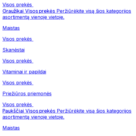
Visos prekės
Graužikai
Visos prekės
Peržiūrėkite visą šios kategorijos
asortimentą vienoje vietoje.
Maistas
Visos prekės
Skanėstai
Visos prekės
Vitaminai ir papildai
Visos prekės
Priežiūros priemonės
Visos prekės
Paukščiai
Visos prekės
Peržiūrėkite visą šios kategorijos
asortimentą vienoje vietoje.
Maistas