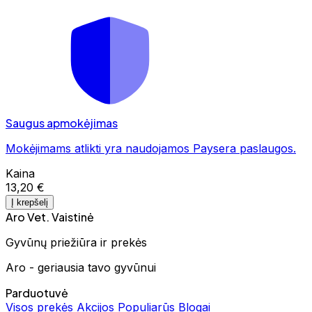
Saugus apmokėjimas
Mokėjimams atlikti yra naudojamos Paysera paslaugos.
Kaina
13,20 €
Į krepšelį
Aro Vet. Vaistinė
Gyvūnų priežiūra ir prekės
Aro - geriausia tavo gyvūnui
Parduotuvė
Visos prekės
Akcijos
Populiarūs
Blogai