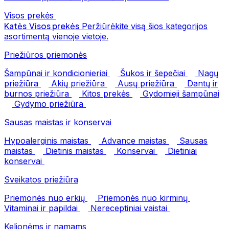
Visos prekės
Katės
Visos prekės
Peržiūrėkite visą šios kategorijos
asortimentą vienoje vietoje.
Priežiūros priemonės
Šampūnai ir kondicionieriai
Šukos ir šepečiai
Nagų
priežiūra
Akių priežiūra
Ausų priežiūra
Dantų ir
burnos priežiūra
Kitos prekės
Gydomieji šampūnai
Gydymo priežiūra
Sausas maistas ir konservai
Hypoalerginis maistas
Advance maistas
Sausas
maistas
Dietinis maistas
Konservai
Dietiniai
konservai
Sveikatos priežiūra
Priemonės nuo erkių
Priemonės nuo kirminų
Vitaminai ir papildai
Nereceptiniai vaistai
Kelionėms ir namams