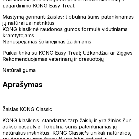
pagardinimo KONG Easy Treat.
Mastymą gerinanti žaislas; t obulina šunis patenkinamas
jų natūralius instinktus
KONG klasikinė raudonos gumos formulė vidutiniams
kramtytojams
Nenuspėjamas šokinėjimas žaidimams
Puikiai tinka su KONG Easy Treat; Užkandžiai ar Ziggies
Rekomenduojamas veterinarų ir dresuotojų
Natūrali guma
Aprašymas
Žaislas KONG Classic
KONG klasikinis standartas tarp žaislų ir yra žinios šun
aukso pasaulyje. Tobulina šunis patenkinamas jų
natūralius instinktus, KONG Classic's unikali natūralios,
raudonos gumos formulė yra labai patvari ir