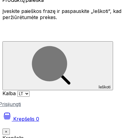
Įveskite paieškos frazę ir paspauskite „Ieškoti“, kad
peržiūrėtumėte prekes.
Ieškoti
Kalba
Prisijungti
Krepšelis
0
×