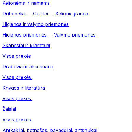
Kelionėms ir namams
Dubenėliai
Guoliai
Kelionių įranga
Higienos ir valymo priemonės
Higienos priemonės
Valymo priemonės
Skanėstai ir kramtalai
Visos prekės
Drabužiai ir aksesuarai
Visos prekės
Knygos ir literatūra
Visos prekės
Žaislai
Visos prekės
Antkakliai, petnešos, pavadėliai, antsnukiai