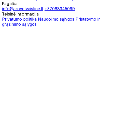
Pagalba
info@arovetvaistine.lt
+37068345099
Teisinė informacija
Privatumo politika
Naudojimo sąlygos
Pristatymo ir
grąžinimo sąlygos