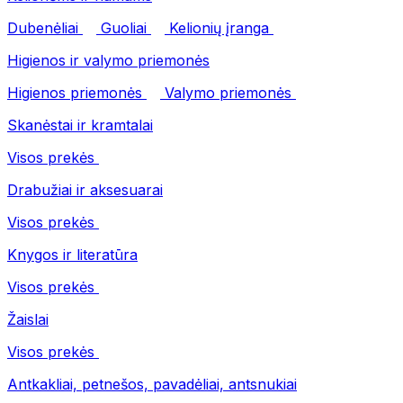
Dubenėliai
Guoliai
Kelionių įranga
Higienos ir valymo priemonės
Higienos priemonės
Valymo priemonės
Skanėstai ir kramtalai
Visos prekės
Drabužiai ir aksesuarai
Visos prekės
Knygos ir literatūra
Visos prekės
Žaislai
Visos prekės
Antkakliai, petnešos, pavadėliai, antsnukiai