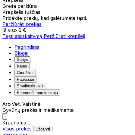
Krepšelis
Greita peržiūra
Krepšelis tuščias
Pridėkite prekių, kad galėtumėte tęsti.
Peržiūrėti prekes
Iš viso
0 €
Tęsti atsiskaitymą
Peržiūrėti krepšelį
Pagrindinis
Blogai
Šunys
Katės
Graužikai
Paukščiai
Smulkusis ūkis
Priemonės nuo kenkėjų
Aro Vet. Vaistinė
Gyvūnų prekės ir medikamentai
Kraunama…
Visos prekės
Uždaryti