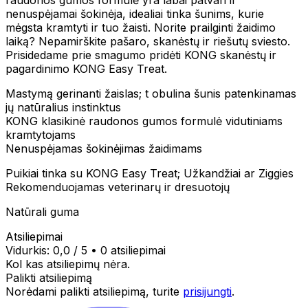
nenuspėjamai šokinėja, idealiai tinka šunims, kurie
mėgsta kramtyti ir tuo žaisti. Norite prailginti žaidimo
laiką? Nepamirškite pašaro, skanėstų ir riešutų sviesto.
Prisidedame prie smagumo pridėti KONG skanėstų ir
pagardinimo KONG Easy Treat.
Mastymą gerinanti žaislas; t obulina šunis patenkinamas
jų natūralius instinktus
KONG klasikinė raudonos gumos formulė vidutiniams
kramtytojams
Nenuspėjamas šokinėjimas žaidimams
Puikiai tinka su KONG Easy Treat; Užkandžiai ar Ziggies
Rekomenduojamas veterinarų ir dresuotojų
Natūrali guma
Atsiliepimai
Vidurkis:
0,0
/ 5
•
0 atsiliepimai
Kol kas atsiliepimų nėra.
Palikti atsiliepimą
Norėdami palikti atsiliepimą, turite
prisijungti
.