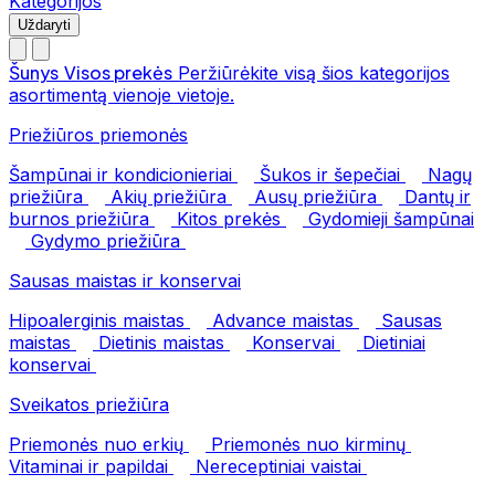
Kategorijos
Uždaryti
Šunys
Visos prekės
Peržiūrėkite visą šios kategorijos
asortimentą vienoje vietoje.
Priežiūros priemonės
Šampūnai ir kondicionieriai
Šukos ir šepečiai
Nagų
priežiūra
Akių priežiūra
Ausų priežiūra
Dantų ir
burnos priežiūra
Kitos prekės
Gydomieji šampūnai
Gydymo priežiūra
Sausas maistas ir konservai
Hipoalerginis maistas
Advance maistas
Sausas
maistas
Dietinis maistas
Konservai
Dietiniai
konservai
Sveikatos priežiūra
Priemonės nuo erkių
Priemonės nuo kirminų
Vitaminai ir papildai
Nereceptiniai vaistai