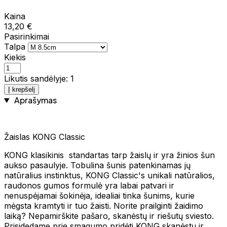
Kaina
13,20 €
Pasirinkimai
Talpa
Kiekis
Likutis sandėlyje: 1
Į krepšelį
Aprašymas
Žaislas KONG Classic
KONG klasikinis standartas tarp žaislų ir yra žinios šun
aukso pasaulyje. Tobulina šunis patenkinamas jų
natūralius instinktus, KONG Classic's unikali natūralios,
raudonos gumos formulė yra labai patvari ir
nenuspėjamai šokinėja, idealiai tinka šunims, kurie
mėgsta kramtyti ir tuo žaisti. Norite prailginti žaidimo
laiką? Nepamirškite pašaro, skanėstų ir riešutų sviesto.
Prisidedame prie smagumo pridėti KONG skanėstų ir