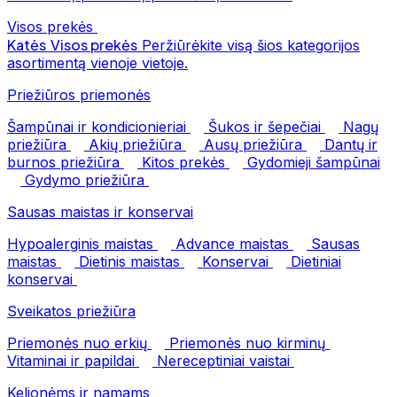
Visos prekės
Katės
Visos prekės
Peržiūrėkite visą šios kategorijos
asortimentą vienoje vietoje.
Priežiūros priemonės
Šampūnai ir kondicionieriai
Šukos ir šepečiai
Nagų
priežiūra
Akių priežiūra
Ausų priežiūra
Dantų ir
burnos priežiūra
Kitos prekės
Gydomieji šampūnai
Gydymo priežiūra
Sausas maistas ir konservai
Hypoalerginis maistas
Advance maistas
Sausas
maistas
Dietinis maistas
Konservai
Dietiniai
konservai
Sveikatos priežiūra
Priemonės nuo erkių
Priemonės nuo kirminų
Vitaminai ir papildai
Nereceptiniai vaistai
Kelionėms ir namams