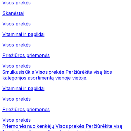
Visos prekės
Skanėstai
Visos prekės
Vitaminai ir papildai
Visos prekės
Priežiūros priemonės
Visos prekės
Smulkusis ūkis
Visos prekės
Peržiūrėkite visą šios
kategorijos asortimentą vienoje vietoje.
Vitaminai ir papildai
Visos prekės
Priežiūros priemonės
Visos prekės
Priemonės nuo kenkėjų
Visos prekės
Peržiūrėkite visą