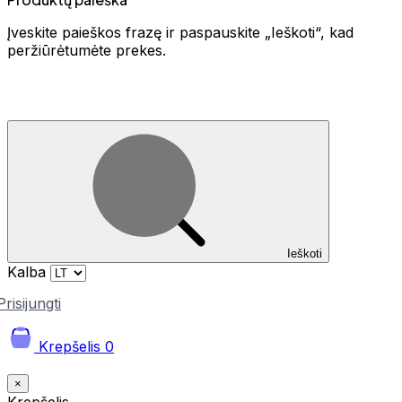
Įveskite paieškos frazę ir paspauskite „Ieškoti“, kad
peržiūrėtumėte prekes.
Ieškoti
Kalba
Prisijungti
Krepšelis
0
×