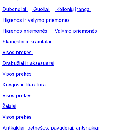
Dubenėliai
Guoliai
Kelionių įranga
Higienos ir valymo priemonės
Higienos priemonės
Valymo priemonės
Skanėstai ir kramtalai
Visos prekės
Drabužiai ir aksesuarai
Visos prekės
Knygos ir literatūra
Visos prekės
Žaislai
Visos prekės
Antkakliai, petnešos, pavadėliai, antsnukiai