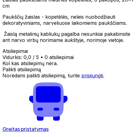
cm
Paukščių žaislas - kopetėlės, neleis nuobodžiauti
dekoratyviniams, narveliuose laikomiems paukščiams.
Žaislą metalinių kabliukų pagalba nesunkiai pakabinsite
ant narvo virbų norimame aukštyje, norimoje vietoje.
Atsiliepimai
Vidurkis:
0,0
/ 5
•
0 atsiliepimai
Kol kas atsiliepimų nėra.
Palikti atsiliepimą
Norėdami palikti atsiliepimą, turite
prisijungti
.
Greitas pristatymas