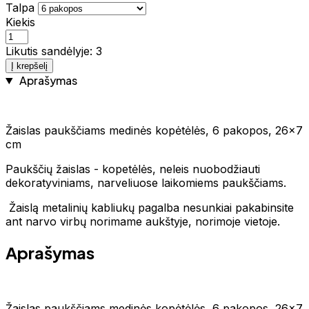
Talpa
Kiekis
Likutis sandėlyje: 3
Į krepšelį
Aprašymas
Žaislas paukščiams medinės kopėtėlės, 6 pakopos, 26x7
cm
Paukščių žaislas - kopetėlės, neleis nuobodžiauti
dekoratyviniams, narveliuose laikomiems paukščiams.
Žaislą metalinių kabliukų pagalba nesunkiai pakabinsite
ant narvo virbų norimame aukštyje, norimoje vietoje.
Aprašymas
Žaislas paukščiams medinės kopėtėlės, 6 pakopos, 26x7