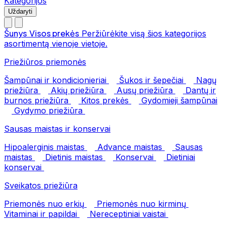
Kategorijos
Uždaryti
Šunys
Visos prekės
Peržiūrėkite visą šios kategorijos
asortimentą vienoje vietoje.
Priežiūros priemonės
Šampūnai ir kondicionieriai
Šukos ir šepečiai
Nagų
priežiūra
Akių priežiūra
Ausų priežiūra
Dantų ir
burnos priežiūra
Kitos prekės
Gydomieji šampūnai
Gydymo priežiūra
Sausas maistas ir konservai
Hipoalerginis maistas
Advance maistas
Sausas
maistas
Dietinis maistas
Konservai
Dietiniai
konservai
Sveikatos priežiūra
Priemonės nuo erkių
Priemonės nuo kirminų
Vitaminai ir papildai
Nereceptiniai vaistai