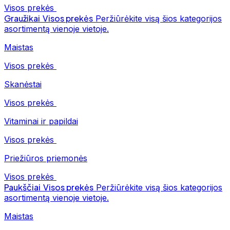
Visos prekės
Graužikai
Visos prekės
Peržiūrėkite visą šios kategorijos
asortimentą vienoje vietoje.
Maistas
Visos prekės
Skanėstai
Visos prekės
Vitaminai ir papildai
Visos prekės
Priežiūros priemonės
Visos prekės
Paukščiai
Visos prekės
Peržiūrėkite visą šios kategorijos
asortimentą vienoje vietoje.
Maistas