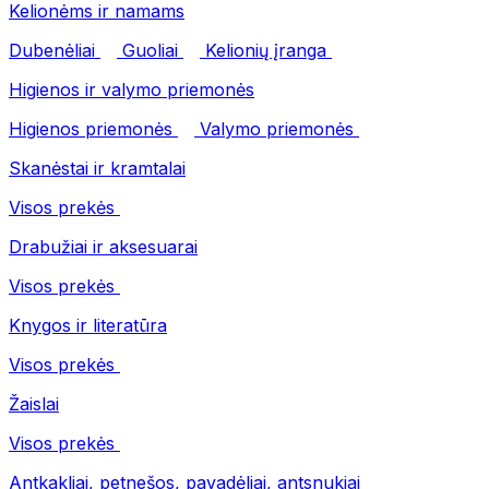
Kelionėms ir namams
Dubenėliai
Guoliai
Kelionių įranga
Higienos ir valymo priemonės
Higienos priemonės
Valymo priemonės
Skanėstai ir kramtalai
Visos prekės
Drabužiai ir aksesuarai
Visos prekės
Knygos ir literatūra
Visos prekės
Žaislai
Visos prekės
Antkakliai, petnešos, pavadėliai, antsnukiai