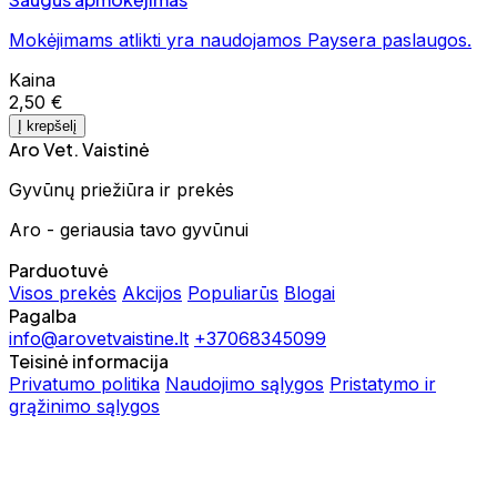
Mokėjimams atlikti yra naudojamos Paysera paslaugos.
Kaina
2,50 €
Į krepšelį
Aro Vet. Vaistinė
Gyvūnų priežiūra ir prekės
Aro - geriausia tavo gyvūnui
Parduotuvė
Visos prekės
Akcijos
Populiarūs
Blogai
Pagalba
info@arovetvaistine.lt
+37068345099
Teisinė informacija
Privatumo politika
Naudojimo sąlygos
Pristatymo ir
grąžinimo sąlygos