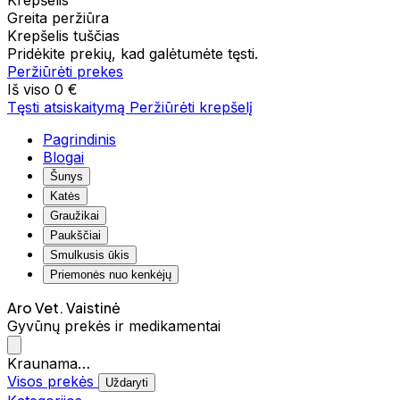
Krepšelis
Greita peržiūra
Krepšelis tuščias
Pridėkite prekių, kad galėtumėte tęsti.
Peržiūrėti prekes
Iš viso
0 €
Tęsti atsiskaitymą
Peržiūrėti krepšelį
Pagrindinis
Blogai
Šunys
Katės
Graužikai
Paukščiai
Smulkusis ūkis
Priemonės nuo kenkėjų
Aro Vet. Vaistinė
Gyvūnų prekės ir medikamentai
Kraunama…
Visos prekės
Uždaryti