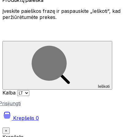
Įveskite paieškos frazę ir paspauskite „Ieškoti“, kad
peržiūrėtumėte prekes.
Ieškoti
Kalba
Prisijungti
Krepšelis
0
×