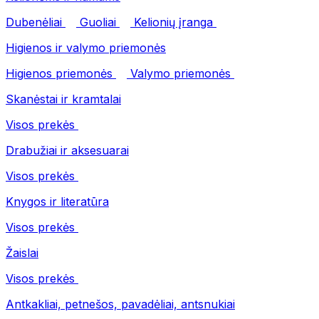
Dubenėliai
Guoliai
Kelionių įranga
Higienos ir valymo priemonės
Higienos priemonės
Valymo priemonės
Skanėstai ir kramtalai
Visos prekės
Drabužiai ir aksesuarai
Visos prekės
Knygos ir literatūra
Visos prekės
Žaislai
Visos prekės
Antkakliai, petnešos, pavadėliai, antsnukiai