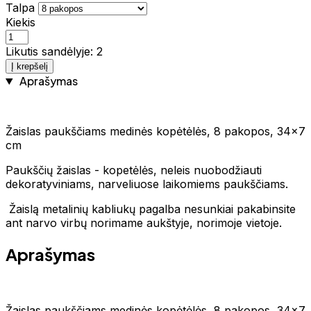
Talpa
Kiekis
Likutis sandėlyje: 2
Į krepšelį
Aprašymas
Žaislas paukščiams medinės kopėtėlės, 8 pakopos, 34x7
cm
Paukščių žaislas - kopetėlės, neleis nuobodžiauti
dekoratyviniams, narveliuose laikomiems paukščiams.
Žaislą metalinių kabliukų pagalba nesunkiai pakabinsite
ant narvo virbų norimame aukštyje, norimoje vietoje.
Aprašymas
Žaislas paukščiams medinės kopėtėlės, 8 pakopos, 34x7