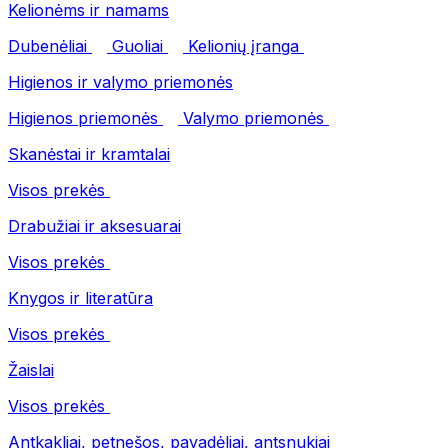
Kelionėms ir namams
Dubenėliai
Guoliai
Kelionių įranga
Higienos ir valymo priemonės
Higienos priemonės
Valymo priemonės
Skanėstai ir kramtalai
Visos prekės
Drabužiai ir aksesuarai
Visos prekės
Knygos ir literatūra
Visos prekės
Žaislai
Visos prekės
Antkakliai, petnešos, pavadėliai, antsnukiai