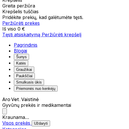
Krepšelis
Greita peržiūra
Krepšelis tuščias
Pridėkite prekių, kad galėtumėte tęsti.
Peržiūrėti prekes
Iš viso
0 €
Tęsti atsiskaitymą
Peržiūrėti krepšelį
Pagrindinis
Blogai
Šunys
Katės
Graužikai
Paukščiai
Smulkusis ūkis
Priemonės nuo kenkėjų
Aro Vet. Vaistinė
Gyvūnų prekės ir medikamentai
Kraunama…
Visos prekės
Uždaryti