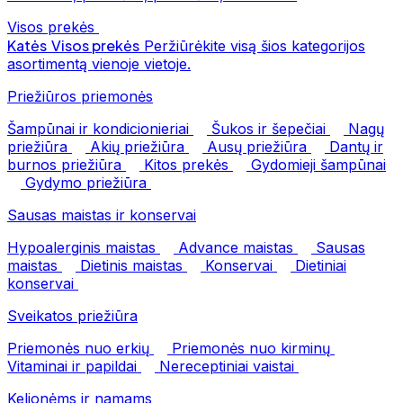
Visos prekės
Katės
Visos prekės
Peržiūrėkite visą šios kategorijos
asortimentą vienoje vietoje.
Priežiūros priemonės
Šampūnai ir kondicionieriai
Šukos ir šepečiai
Nagų
priežiūra
Akių priežiūra
Ausų priežiūra
Dantų ir
burnos priežiūra
Kitos prekės
Gydomieji šampūnai
Gydymo priežiūra
Sausas maistas ir konservai
Hypoalerginis maistas
Advance maistas
Sausas
maistas
Dietinis maistas
Konservai
Dietiniai
konservai
Sveikatos priežiūra
Priemonės nuo erkių
Priemonės nuo kirminų
Vitaminai ir papildai
Nereceptiniai vaistai
Kelionėms ir namams