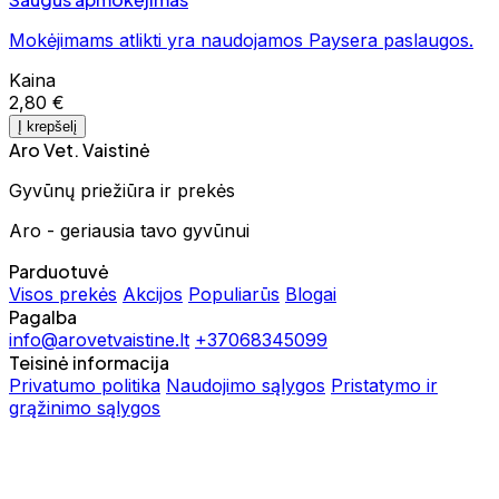
Mokėjimams atlikti yra naudojamos Paysera paslaugos.
Kaina
2,80 €
Į krepšelį
Aro Vet. Vaistinė
Gyvūnų priežiūra ir prekės
Aro - geriausia tavo gyvūnui
Parduotuvė
Visos prekės
Akcijos
Populiarūs
Blogai
Pagalba
info@arovetvaistine.lt
+37068345099
Teisinė informacija
Privatumo politika
Naudojimo sąlygos
Pristatymo ir
grąžinimo sąlygos