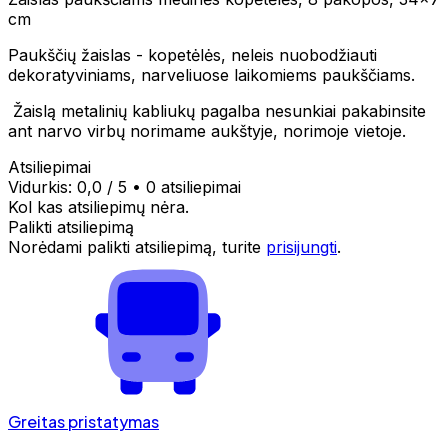
cm
Paukščių žaislas - kopetėlės, neleis nuobodžiauti
dekoratyviniams, narveliuose laikomiems paukščiams.
Žaislą metalinių kabliukų pagalba nesunkiai pakabinsite
ant narvo virbų norimame aukštyje, norimoje vietoje.
Atsiliepimai
Vidurkis:
0,0
/ 5
•
0 atsiliepimai
Kol kas atsiliepimų nėra.
Palikti atsiliepimą
Norėdami palikti atsiliepimą, turite
prisijungti
.
Greitas pristatymas