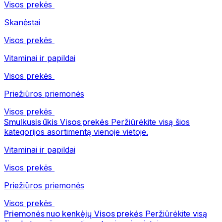
Visos prekės
Skanėstai
Visos prekės
Vitaminai ir papildai
Visos prekės
Priežiūros priemonės
Visos prekės
Smulkusis ūkis
Visos prekės
Peržiūrėkite visą šios
kategorijos asortimentą vienoje vietoje.
Vitaminai ir papildai
Visos prekės
Priežiūros priemonės
Visos prekės
Priemonės nuo kenkėjų
Visos prekės
Peržiūrėkite visą