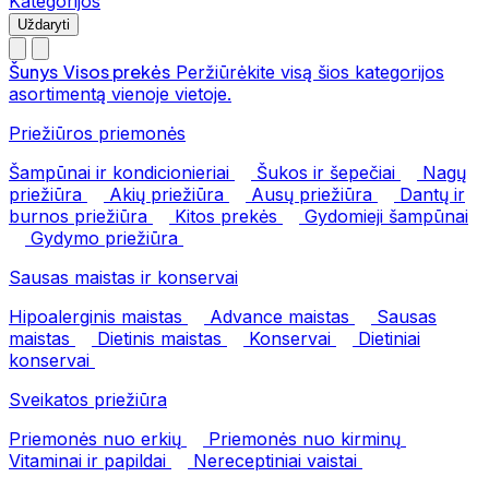
Kategorijos
Uždaryti
Šunys
Visos prekės
Peržiūrėkite visą šios kategorijos
asortimentą vienoje vietoje.
Priežiūros priemonės
Šampūnai ir kondicionieriai
Šukos ir šepečiai
Nagų
priežiūra
Akių priežiūra
Ausų priežiūra
Dantų ir
burnos priežiūra
Kitos prekės
Gydomieji šampūnai
Gydymo priežiūra
Sausas maistas ir konservai
Hipoalerginis maistas
Advance maistas
Sausas
maistas
Dietinis maistas
Konservai
Dietiniai
konservai
Sveikatos priežiūra
Priemonės nuo erkių
Priemonės nuo kirminų
Vitaminai ir papildai
Nereceptiniai vaistai