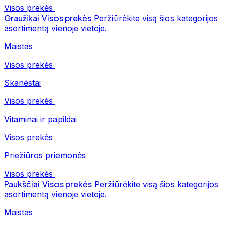
Visos prekės
Graužikai
Visos prekės
Peržiūrėkite visą šios kategorijos
asortimentą vienoje vietoje.
Maistas
Visos prekės
Skanėstai
Visos prekės
Vitaminai ir papildai
Visos prekės
Priežiūros priemonės
Visos prekės
Paukščiai
Visos prekės
Peržiūrėkite visą šios kategorijos
asortimentą vienoje vietoje.
Maistas