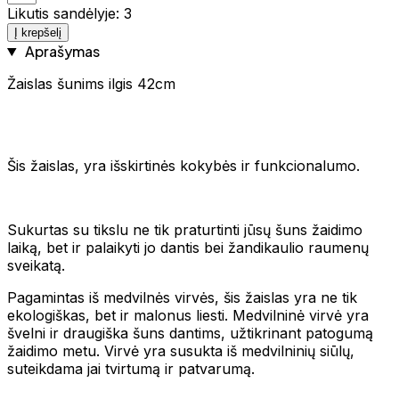
Likutis sandėlyje: 3
Į krepšelį
Aprašymas
Žaislas šunims ilgis 42cm
Šis žaislas, yra išskirtinės kokybės ir funkcionalumo.
Sukurtas su tikslu ne tik praturtinti jūsų šuns žaidimo
laiką, bet ir palaikyti jo dantis bei žandikaulio raumenų
sveikatą.
Pagamintas iš medvilnės virvės, šis žaislas yra ne tik
ekologiškas, bet ir malonus liesti. Medvilninė virvė yra
švelni ir draugiška šuns dantims, užtikrinant patogumą
žaidimo metu. Virvė yra susukta iš medvilninių siūlų,
suteikdama jai tvirtumą ir patvarumą.