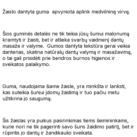
Žaislo dantyta guma apvyniota aplink medvilninę virvę.
Šios guminės detalės ne tik teikia jūsų šuniui malonumą
kramtyti ir žaisti, bet ir atlieka svarbų vaidmenį dantų
masaže ir valyme. Gumos dantyta tekstūra gerai veikia
dantenas, skatina natūralų dantų valymą ir masažavimą,
o tai gali prisidėti prie bendros burnos higienos ir
sveikatos palaikymo.
Guma, naudojama šiame žaisle, yra minkšta ir lanksti,
kas suteikia šuniui įdomų žaidimą ir tuo pačiu metu
užtikrina jo saugumą.
Šis žaislas yra puikus pasirinkimas tiems šeimininkams,
kurie nori ne tik pagerinti savo šuns žaidimo patirtį, bet ir
rūpintis jo dantų ir žandikaulio sveikata.