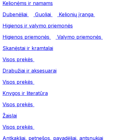
Kelionėms ir namams
Dubenėliai
Guoliai
Kelionių įranga
Higienos ir valymo priemonės
Higienos priemonės
Valymo priemonės
Skanėstai ir kramtalai
Visos prekės
Drabužiai ir aksesuarai
Visos prekės
Knygos ir literatūra
Visos prekės
Žaislai
Visos prekės
Antkakliai, petnešos, pavadėliai, antsnukiai