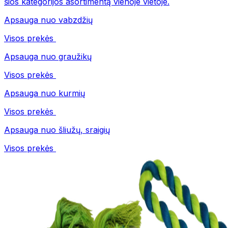
šios kategorijos asortimentą vienoje vietoje.
Apsauga nuo vabzdžių
Visos prekės
Apsauga nuo graužikų
Visos prekės
Apsauga nuo kurmių
Visos prekės
Apsauga nuo šliužų, sraigių
Visos prekės