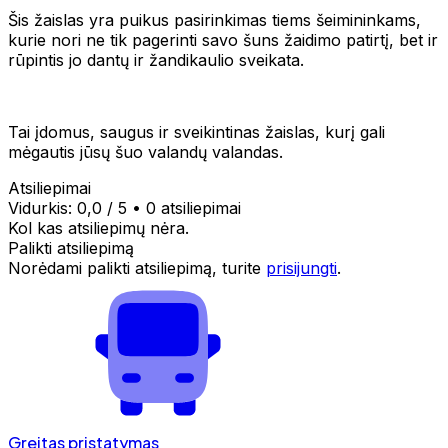
Šis žaislas yra puikus pasirinkimas tiems šeimininkams,
kurie nori ne tik pagerinti savo šuns žaidimo patirtį, bet ir
rūpintis jo dantų ir žandikaulio sveikata.
Tai įdomus, saugus ir sveikintinas žaislas, kurį gali
mėgautis jūsų šuo valandų valandas.
Atsiliepimai
Vidurkis:
0,0
/ 5
•
0 atsiliepimai
Kol kas atsiliepimų nėra.
Palikti atsiliepimą
Norėdami palikti atsiliepimą, turite
prisijungti
.
Greitas pristatymas