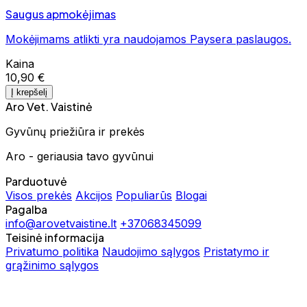
Saugus apmokėjimas
Mokėjimams atlikti yra naudojamos Paysera paslaugos.
Kaina
10,90 €
Į krepšelį
Aro Vet. Vaistinė
Gyvūnų priežiūra ir prekės
Aro - geriausia tavo gyvūnui
Parduotuvė
Visos prekės
Akcijos
Populiarūs
Blogai
Pagalba
info@arovetvaistine.lt
+37068345099
Teisinė informacija
Privatumo politika
Naudojimo sąlygos
Pristatymo ir
grąžinimo sąlygos