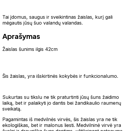
Tai įdomus, saugus ir sveikintinas žaislas, kurį gali
mėgautis jūsų šuo valandų valandas.
Aprašymas
Žaislas šunims ilgis 42cm
Šis žaislas, yra išskirtinės kokybės ir funkcionalumo.
Sukurtas su tikslu ne tik praturtinti jūsų šuns žaidimo
laiką, bet ir palaikyti jo dantis bei žandikaulio raumenų
sveikatą.
Pagamintas iš medvilnės virvės, šis žaislas yra ne tik
ekologiškas, bet ir malonus liesti. Medvilninė virvė yra
švelni ir draugiška šuns dantims, užtikrinant patogumą