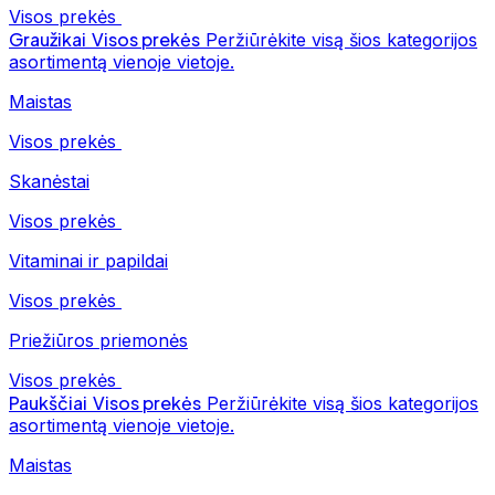
Visos prekės
Graužikai
Visos prekės
Peržiūrėkite visą šios kategorijos
asortimentą vienoje vietoje.
Maistas
Visos prekės
Skanėstai
Visos prekės
Vitaminai ir papildai
Visos prekės
Priežiūros priemonės
Visos prekės
Paukščiai
Visos prekės
Peržiūrėkite visą šios kategorijos
asortimentą vienoje vietoje.
Maistas