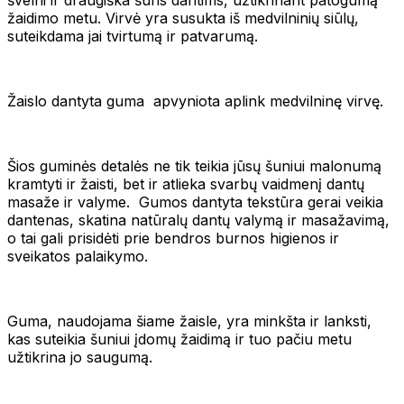
žaidimo metu. Virvė yra susukta iš medvilninių siūlų,
suteikdama jai tvirtumą ir patvarumą.
Žaislo dantyta guma apvyniota aplink medvilninę virvę.
Šios guminės detalės ne tik teikia jūsų šuniui malonumą
kramtyti ir žaisti, bet ir atlieka svarbų vaidmenį dantų
masaže ir valyme. Gumos dantyta tekstūra gerai veikia
dantenas, skatina natūralų dantų valymą ir masažavimą,
o tai gali prisidėti prie bendros burnos higienos ir
sveikatos palaikymo.
Guma, naudojama šiame žaisle, yra minkšta ir lanksti,
kas suteikia šuniui įdomų žaidimą ir tuo pačiu metu
užtikrina jo saugumą.