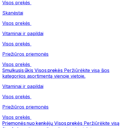
Visos prekės
Skanėstai
Visos prekės
Vitaminai ir papildai
Visos prekės
Priežiūros priemonės
Visos prekės
Smulkusis ūkis
Visos prekės
Peržiūrėkite visą šios
kategorijos asortimentą vienoje vietoje.
Vitaminai ir papildai
Visos prekės
Priežiūros priemonės
Visos prekės
Priemonės nuo kenkėjų
Visos prekės
Peržiūrėkite visą