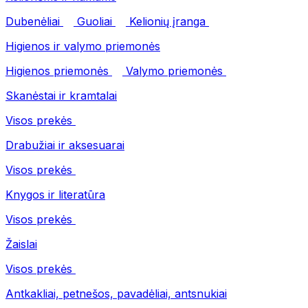
Dubenėliai
Guoliai
Kelionių įranga
Higienos ir valymo priemonės
Higienos priemonės
Valymo priemonės
Skanėstai ir kramtalai
Visos prekės
Drabužiai ir aksesuarai
Visos prekės
Knygos ir literatūra
Visos prekės
Žaislai
Visos prekės
Antkakliai, petnešos, pavadėliai, antsnukiai