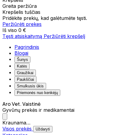
Krepšelis
Greita peržiūra
Krepšelis tuščias
Pridėkite prekių, kad galėtumėte tęsti.
Peržiūrėti prekes
Iš viso
0 €
Tęsti atsiskaitymą
Peržiūrėti krepšelį
Pagrindinis
Blogai
Šunys
Katės
Graužikai
Paukščiai
Smulkusis ūkis
Priemonės nuo kenkėjų
Aro Vet. Vaistinė
Gyvūnų prekės ir medikamentai
Kraunama…
Visos prekės
Uždaryti