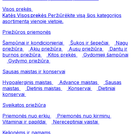
Visos prekės
Katės
Visos prekės
Peržiūrėkite visą šios kategorijos
asortimentą vienoje vietoje.
Priežiūros priemonės
Šampūnai ir kondicionieriai
Šukos ir šepečiai
Nagų
priežiūra
Akių priežiūra
Ausų priežiūra
Dantų ir
burnos priežiūra
Kitos prekės
Gydomieji šampūnai
Gydymo priežiūra
Sausas maistas ir konservai
Hypoalerginis maistas
Advance maistas
Sausas
maistas
Dietinis maistas
Konservai
Dietiniai
konservai
Sveikatos priežiūra
Priemonės nuo erkių
Priemonės nuo kirminų
Vitaminai ir papildai
Nereceptiniai vaistai
Kelionėms ir namams