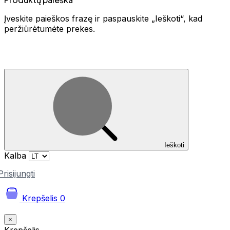
Įveskite paieškos frazę ir paspauskite „Ieškoti“, kad
peržiūrėtumėte prekes.
Ieškoti
Kalba
Prisijungti
Krepšelis
0
×