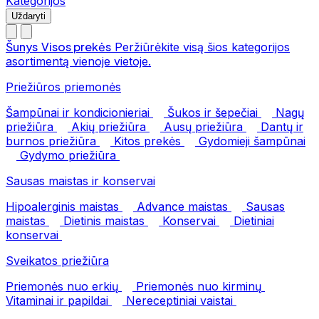
Kategorijos
Uždaryti
Šunys
Visos prekės
Peržiūrėkite visą šios kategorijos
asortimentą vienoje vietoje.
Priežiūros priemonės
Šampūnai ir kondicionieriai
Šukos ir šepečiai
Nagų
priežiūra
Akių priežiūra
Ausų priežiūra
Dantų ir
burnos priežiūra
Kitos prekės
Gydomieji šampūnai
Gydymo priežiūra
Sausas maistas ir konservai
Hipoalerginis maistas
Advance maistas
Sausas
maistas
Dietinis maistas
Konservai
Dietiniai
konservai
Sveikatos priežiūra
Priemonės nuo erkių
Priemonės nuo kirminų
Vitaminai ir papildai
Nereceptiniai vaistai