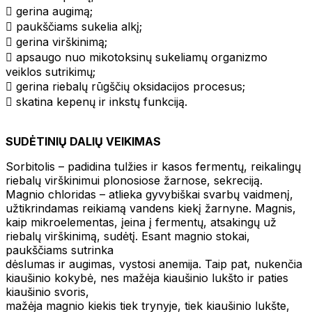
 gerina augimą;
 paukščiams sukelia alkį;
 gerina virškinimą;
 apsaugo nuo mikotoksinų sukeliamų organizmo
veiklos sutrikimų;
 gerina riebalų rūgščių oksidacijos procesus;
 skatina kepenų ir inkstų funkciją.
SUDĖTINIŲ DALIŲ VEIKIMAS
Sorbitolis – padidina tulžies ir kasos fermentų, reikalingų
riebalų virškinimui plonosiose žarnose, sekreciją.
Magnio chloridas – atlieka gyvybiškai svarbų vaidmenį,
užtikrindamas reikiamą vandens kiekį žarnyne. Magnis,
kaip mikroelementas, įeina į fermentų, atsakingų už
riebalų virškinimą, sudėtį. Esant magnio stokai,
paukščiams sutrinka
dėslumas ir augimas, vystosi anemija. Taip pat, nukenčia
kiaušinio kokybė, nes mažėja kiaušinio lukšto ir paties
kiaušinio svoris,
mažėja magnio kiekis tiek trynyje, tiek kiaušinio lukšte,