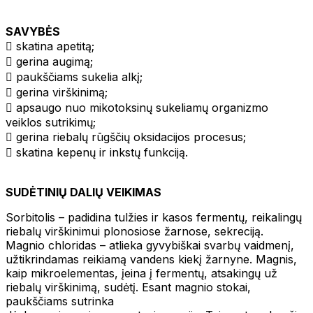
SAVYBĖS
 skatina apetitą;
 gerina augimą;
 paukščiams sukelia alkį;
 gerina virškinimą;
 apsaugo nuo mikotoksinų sukeliamų organizmo
veiklos sutrikimų;
 gerina riebalų rūgščių oksidacijos procesus;
 skatina kepenų ir inkstų funkciją.
SUDĖTINIŲ DALIŲ VEIKIMAS
Sorbitolis – padidina tulžies ir kasos fermentų, reikalingų
riebalų virškinimui plonosiose žarnose, sekreciją.
Magnio chloridas – atlieka gyvybiškai svarbų vaidmenį,
užtikrindamas reikiamą vandens kiekį žarnyne. Magnis,
kaip mikroelementas, įeina į fermentų, atsakingų už
riebalų virškinimą, sudėtį. Esant magnio stokai,
paukščiams sutrinka