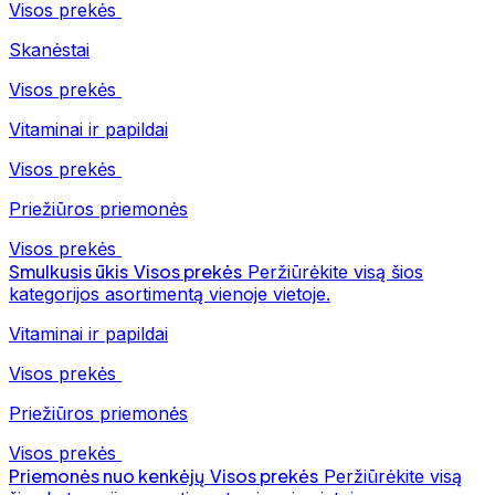
Visos prekės
Skanėstai
Visos prekės
Vitaminai ir papildai
Visos prekės
Priežiūros priemonės
Visos prekės
Smulkusis ūkis
Visos prekės
Peržiūrėkite visą šios
kategorijos asortimentą vienoje vietoje.
Vitaminai ir papildai
Visos prekės
Priežiūros priemonės
Visos prekės
Priemonės nuo kenkėjų
Visos prekės
Peržiūrėkite visą