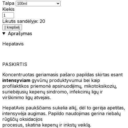
Talpa
Kiekis
Likutis sandėlyje: 20
Į krepšelį
Aprašymas
Hepatavis
PASKIRTIS
Koncentruotas geriamasis pašaro papildas skirtas esant
intensyviam
gyvūnų produktyvumui bei kaip
profilaktikos priemonė apsinuodijimų, mikotoksikozių,
suriebėjusių kepenų sindromo, infekcinių ligų ir
virškinimo ligų atvejais.
HepatAvis paukščiams sukelia alkį, dėl to gerėja apetitas,
intensyvėja augimas. Papildo naudojimas gerina riebalų
rūgščių oksidacijos
procesus, skatina kepenų ir inkstų veiklą.