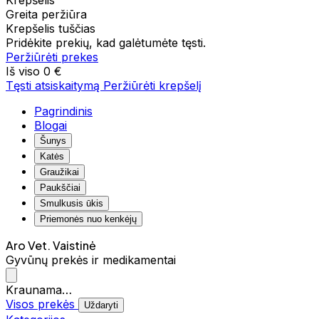
Krepšelis
Greita peržiūra
Krepšelis tuščias
Pridėkite prekių, kad galėtumėte tęsti.
Peržiūrėti prekes
Iš viso
0 €
Tęsti atsiskaitymą
Peržiūrėti krepšelį
Pagrindinis
Blogai
Šunys
Katės
Graužikai
Paukščiai
Smulkusis ūkis
Priemonės nuo kenkėjų
Aro Vet. Vaistinė
Gyvūnų prekės ir medikamentai
Kraunama…
Visos prekės
Uždaryti