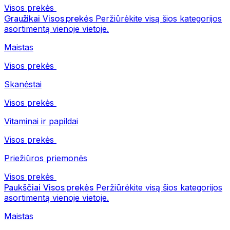
Visos prekės
Graužikai
Visos prekės
Peržiūrėkite visą šios kategorijos
asortimentą vienoje vietoje.
Maistas
Visos prekės
Skanėstai
Visos prekės
Vitaminai ir papildai
Visos prekės
Priežiūros priemonės
Visos prekės
Paukščiai
Visos prekės
Peržiūrėkite visą šios kategorijos
asortimentą vienoje vietoje.
Maistas