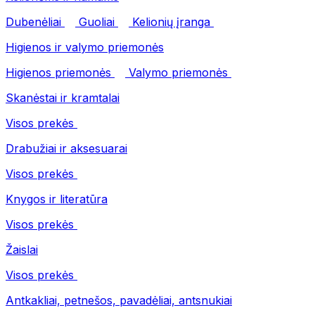
Dubenėliai
Guoliai
Kelionių įranga
Higienos ir valymo priemonės
Higienos priemonės
Valymo priemonės
Skanėstai ir kramtalai
Visos prekės
Drabužiai ir aksesuarai
Visos prekės
Knygos ir literatūra
Visos prekės
Žaislai
Visos prekės
Antkakliai, petnešos, pavadėliai, antsnukiai