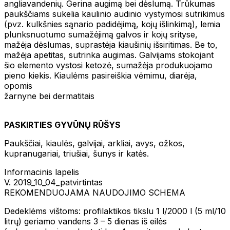
angliavandenių. Gerina augimą bei dėslumą. Trūkumas
paukščiams sukelia kaulinio audinio vystymosi sutrikimus
(pvz. kulkšnies sąnario padidėjimą, kojų išlinkimą), lemia
plunksnuotumo sumažėjimą galvos ir kojų srityse,
mažėja dėslumas, suprastėja kiaušinių išsiritimas. Be to,
mažėja apetitas, sutrinka augimas. Galvijams stokojant
šio elemento vystosi ketozė, sumažėja produkuojamo
pieno kiekis. Kiaulėms pasireiškia vėmimu, diarėja,
opomis
žarnyne bei dermatitais
PASKIRTIES GYVŪNŲ RŪŠYS
Paukščiai, kiaulės, galvijai, arkliai, avys, ožkos,
kupranugariai, triušiai, šunys ir katės.
Informacinis lapelis
V. 2019_10_04_patvirtintas
REKOMENDUOJAMA NAUDOJIMO SCHEMA
Dedeklėms vištoms: profilaktikos tikslu 1 l/2000 l (5 ml/10
litrų) geriamo vandens 3 – 5 dienas iš eilės