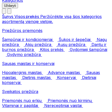
Kategorijos
Uždaryti
Šunys
Visos prekės
Peržiūrėkite visą šios kategorijos
asortimentą vienoje vietoje.
Priežiūros priemonės
Šampūnai ir kondicionieriai
Šukos ir šepečiai
Nagų
priežiūra
Akių priežiūra
Ausų priežiūra
Dantų ir
burnos priežiūra
Kitos prekės
Gydomieji šampūnai
Gydymo priežiūra
Sausas maistas ir konservai
Hipoalerginis maistas
Advance maistas
Sausas
maistas
Dietinis maistas
Konservai
Dietiniai
konservai
Sveikatos priežiūra
Priemonės nuo erkių
Priemonės nuo kirminų
Vitaminai ir papildai
Nereceptiniai vaistai