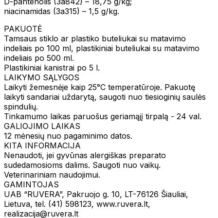
D-pantenolis (3a842) – 18,75 g/kg;
niacinamidas (3a315) – 1,5 g/kg.
PAKUOTĖ
Tamsaus stiklo ar plastiko buteliukai su matavimo
indeliais po 100 ml, plastikiniai buteliukai su matavimo
indeliais po 500 ml.
Plastikiniai kanistrai po 5 l.
LAIKYMO SĄLYGOS
Laikyti žemesnėje kaip 25°C temperatūroje. Pakuotę
laikyti sandariai uždarytą, saugoti nuo tiesioginių saulės
spindulių.
Tinkamumo laikas paruošus geriamąjį tirpalą - 24 val.
GALIOJIMO LAIKAS
12 mėnesių nuo pagaminimo datos.
KITA INFORMACIJA
Nenaudoti, jei gyvūnas alergiškas preparato
sudedamosioms dalims. Saugoti nuo vaikų.
Veterinariniam naudojimui.
GAMINTOJAS
UAB “RUVERA”, Pakruojo g. 10, LT-76126 Šiauliai,
Lietuva, tel. (41) 598123, www.ruvera.lt,
realizacija@ruvera.lt