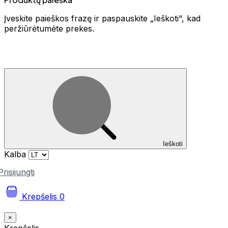
Įveskite paieškos frazę ir paspauskite „Ieškoti“, kad
peržiūrėtumėte prekes.
Ieškoti
Kalba
Prisijungti
Krepšelis
0
×