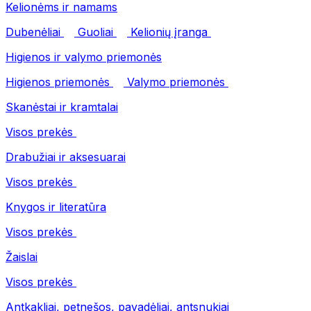
Kelionėms ir namams
Dubenėliai
Guoliai
Kelionių įranga
Higienos ir valymo priemonės
Higienos priemonės
Valymo priemonės
Skanėstai ir kramtalai
Visos prekės
Drabužiai ir aksesuarai
Visos prekės
Knygos ir literatūra
Visos prekės
Žaislai
Visos prekės
Antkakliai, petnešos, pavadėliai, antsnukiai