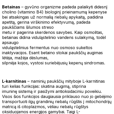
Betainas
– gyvūno organizme padeda palaikyti didesnį
cholino (vitamino B4) biologinį prieinamumą kepenyse
bei atsakingas už normalią riebalų apykaitą, padidina
apetitą, gerina virškinimo efektyvumą, padeda
paukščiams šilumos streso
metu ir pagerina skerdenos savybes. Kaip osmolitas,
betainas didina viduląstelinio vandens sulaikymą, todėl
apsaugo
viduląstelinius fermentus nuo osmoso sukeltos
inaktyvacijos. Esant betaino stokai paukščių augimas
lėtėja, mažėja dėslumas,
silpnėja kojos, vystosi suriebėjusių kepenų sindromas.
L-karnitinas
– naminių paukščių mityboje L-karnitinas
turi kelias funkcijas: skatina augimą, stiprina
imuninę sistemą ir pasižymi antioksidaciniu poveikiu.
Visos šios funkcijos daugiausia priklauso nuo jo gebėjimo
transportuoti ilgų grandinių riebalų rūgštis į mitochondrijų
matricą iš citoplazmos, vėliau riebalų rūgštys
oksiduojamos energijos gamybai. Taigi L-