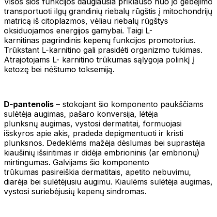
Visos šios funkcijos daugiausia priklauso nuo jo gebėjimo
transportuoti ilgų grandinių riebalų rūgštis į mitochondrijų
matricą iš citoplazmos, vėliau riebalų rūgštys
oksiduojamos energijos gamybai. Taigi L-
karnitinas pagrindinis kepenų funkcijos promotorius.
Trūkstant L-karnitino gali prasidėti organizmo tukimas.
Atrajotojams L- karnitino trūkumas sąlygoja polinkį į
ketozę bei nėštumo toksemiją.
D-pantenolis
– stokojant šio komponento paukščiams
sulėtėja augimas, pašaro konversija, lėtėja
plunksnų augimas, vystosi dermatitai, formuojasi
išskyros apie akis, pradeda depigmentuoti ir kristi
plunksnos. Dedeklėms mažėja dėslumas bei suprastėja
kiaušinių išsiritimas ir didėja embrioninis (ar embrionų)
mirtingumas. Galvijams šio komponento
trūkumas pasireiškia dermatitais, apetito nebuvimu,
diarėja bei sulėtėjusiu augimu. Kiaulėms sulėtėja augimas,
vystosi suriebėjusių kepenų sindromas.