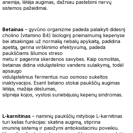
anemija, lėtėja augimas, dažniau pastebimi nervų
sistemos pažeidimai.
Betainas
– gyvūno organizme padeda palaikyti didesnį
cholino (vitamino B4) biologinį prieinamumą kepenyse
bei atsakingas už normalią riebalų apykaitą, padidina
apetitą, gerina virškinimo efektyvumą, padeda
paukščiams šilumos streso
metu ir pagerina skerdenos savybes. Kaip osmolitas,
betainas didina viduląstelinio vandens sulaikymą, todėl
apsaugo
viduląstelinius fermentus nuo osmoso sukeltos
inaktyvacijos. Esant betaino stokai paukščių augimas
lėtėja, mažėja dėslumas,
silpnėja kojos, vystosi suriebėjusių kepenų sindromas.
L-karnitinas
– naminių paukščių mityboje L-karnitinas
turi kelias funkcijas: skatina augimą, stiprina
imuninę sistemą ir pasižymi antioksidaciniu poveikiu.