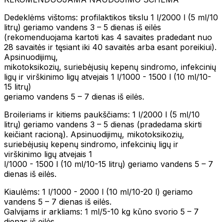
Dedeklėms vištoms: profilaktikos tikslu 1 l/2000 l (5 ml/10
litrų) geriamo vandens 3 – 5 dienas iš eilės
(rekomenduojama kartoti kas 4 savaites pradedant nuo
28 savaitės ir tęsiant iki 40 savaitės arba esant poreikiui).
Apsinuodijimų,
mikotoksikozių, suriebėjusių kepenų sindromo, infekcinių
ligų ir virškinimo ligų atvejais 1 l/1000 - 1500 l (10 ml/10-
15 litrų)
geriamo vandens 5 – 7 dienas iš eilės.
Broileriams ir kitiems paukščiams: 1 l/2000 l (5 ml/10
litrų) geriamo vandens 3 – 5 dienas (pradedama skirti
keičiant racioną). Apsinuodijimų, mikotoksikozių,
suriebėjusių kepenų sindromo, infekcinių ligų ir
virškinimo ligų atvejais 1
l/1000 - 1500 l (10 ml/10-15 litrų) geriamo vandens 5 – 7
dienas iš eilės.
Kiaulėms: 1 l/1000 - 2000 l (10 ml/10-20 l) geriamo
vandens 5 – 7 dienas iš eilės.
Galvijams ir arkliams: 1 ml/5-10 kg kūno svorio 5 – 7
dienas iš eilės.