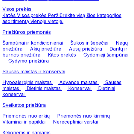
Visos prekės
Katės
Visos prekės
Peržiūrėkite visą šios kategorijos
asortimentą vienoje vietoje.
Priežiūros priemonės
Šampūnai ir kondicionieriai
Šukos ir šepečiai
Nagų
priežiūra
Akių priežiūra
Ausų priežiūra
Dantų ir
burnos priežiūra
Kitos prekės
Gydomieji šampūnai
Gydymo priežiūra
Sausas maistas ir konservai
Hypoalerginis maistas
Advance maistas
Sausas
maistas
Dietinis maistas
Konservai
Dietiniai
konservai
Sveikatos priežiūra
Priemonės nuo erkių
Priemonės nuo kirminų
Vitaminai ir papildai
Nereceptiniai vaistai
Kelionėms ir namams