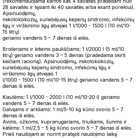
(rekomenduojama kartoti kas 4 savaites pradedant nuo
28 savaitės ir tęsiant iki 40 savaitės arba esant poreikiui).
Apsinuodijimų,
mikotoksikozių, suriebėjusių kepenų sindromo, infekcinių
ligų ir virškinimo ligų atvejais 1 l/1000 - 1500 l (10 ml/10-
15 litrų)
geriamo vandens 5 – 7 dienas iš eilės.
Broileriams ir kitiems paukščiams: 1 l/2000 l (5 ml/10
litrų) geriamo vandens 3 – 5 dienas (pradedama skirti
keičiant racioną). Apsinuodijimų, mikotoksikozių,
suriebėjusių kepenų sindromo, infekcinių ligų ir
virškinimo ligų atvejais 1
l/1000 - 1500 l (10 ml/10-15 litrų) geriamo vandens 5 – 7
dienas iš eilės.
Kiaulėms: 1 l/1000 - 2000 l (10 ml/10-20 l) geriamo
vandens 5 – 7 dienas iš eilės.
Galvijams ir arkliams: 1 ml/5-10 kg kūno svorio 5 – 7
dienas iš eilės.
Avims, ožkoms, kupranugariams, triušiams, šunims ir
katėms: 1 ml/2,5 – 5 kg kūno svorio 5 – 7 dienas iš eilės.
Prieš naudojant ar norint pratęsti naudojimo laiką