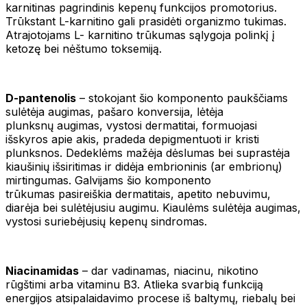
karnitinas pagrindinis kepenų funkcijos promotorius.
Trūkstant L-karnitino gali prasidėti organizmo tukimas.
Atrajotojams L- karnitino trūkumas sąlygoja polinkį į
ketozę bei nėštumo toksemiją.
D-pantenolis
– stokojant šio komponento paukščiams
sulėtėja augimas, pašaro konversija, lėtėja
plunksnų augimas, vystosi dermatitai, formuojasi
išskyros apie akis, pradeda depigmentuoti ir kristi
plunksnos. Dedeklėms mažėja dėslumas bei suprastėja
kiaušinių išsiritimas ir didėja embrioninis (ar embrionų)
mirtingumas. Galvijams šio komponento
trūkumas pasireiškia dermatitais, apetito nebuvimu,
diarėja bei sulėtėjusiu augimu. Kiaulėms sulėtėja augimas,
vystosi suriebėjusių kepenų sindromas.
Niacinamidas
– dar vadinamas, niacinu, nikotino
rūgštimi arba vitaminu B3. Atlieka svarbią funkciją
energijos atsipalaidavimo procese iš baltymų, riebalų bei