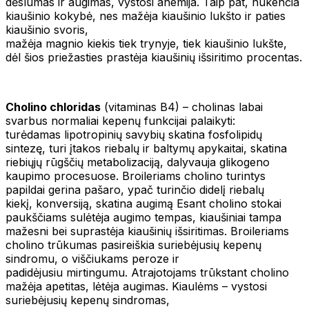
dėslumas ir augimas, vystosi anemija. Taip pat, nukenčia
kiaušinio kokybė, nes mažėja kiaušinio lukšto ir paties
kiaušinio svoris,
mažėja magnio kiekis tiek trynyje, tiek kiaušinio lukšte,
dėl šios priežasties prastėja kiaušinių išsiritimo procentas.
Cholino chloridas
(vitaminas B4) – cholinas labai
svarbus normaliai kepenų funkcijai palaikyti:
turėdamas lipotropinių savybių skatina fosfolipidų
sintezę, turi įtakos riebalų ir baltymų apykaitai, skatina
riebiųjų rūgščių metabolizaciją, dalyvauja glikogeno
kaupimo procesuose. Broileriams cholino turintys
papildai gerina pašaro, ypač turinčio didelį riebalų
kiekį, konversiją, skatina augimą Esant cholino stokai
paukščiams sulėtėja augimo tempas, kiaušiniai tampa
mažesni bei suprastėja kiaušinių išsiritimas. Broileriams
cholino trūkumas pasireiškia suriebėjusių kepenų
sindromu, o viščiukams peroze ir
padidėjusiu mirtingumu. Atrajotojams trūkstant cholino
mažėja apetitas, lėtėja augimas. Kiaulėms – vystosi
suriebėjusių kepenų sindromas,