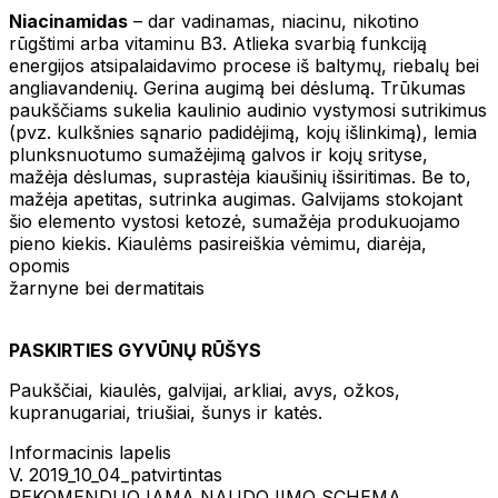
Niacinamidas
– dar vadinamas, niacinu, nikotino
rūgštimi arba vitaminu B3. Atlieka svarbią funkciją
energijos atsipalaidavimo procese iš baltymų, riebalų bei
angliavandenių. Gerina augimą bei dėslumą. Trūkumas
paukščiams sukelia kaulinio audinio vystymosi sutrikimus
(pvz. kulkšnies sąnario padidėjimą, kojų išlinkimą), lemia
plunksnuotumo sumažėjimą galvos ir kojų srityse,
mažėja dėslumas, suprastėja kiaušinių išsiritimas. Be to,
mažėja apetitas, sutrinka augimas. Galvijams stokojant
šio elemento vystosi ketozė, sumažėja produkuojamo
pieno kiekis. Kiaulėms pasireiškia vėmimu, diarėja,
opomis
žarnyne bei dermatitais
PASKIRTIES GYVŪNŲ RŪŠYS
Paukščiai, kiaulės, galvijai, arkliai, avys, ožkos,
kupranugariai, triušiai, šunys ir katės.
Informacinis lapelis
V. 2019_10_04_patvirtintas
REKOMENDUOJAMA NAUDOJIMO SCHEMA