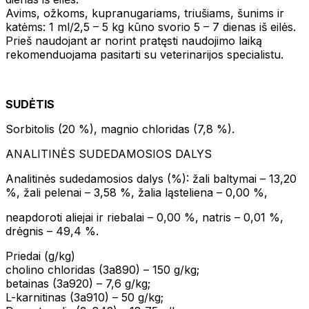
Avims, ožkoms, kupranugariams, triušiams, šunims ir
katėms: 1 ml/2,5 – 5 kg kūno svorio 5 – 7 dienas iš eilės.
Prieš naudojant ar norint pratęsti naudojimo laiką
rekomenduojama pasitarti su veterinarijos specialistu.
SUDĖTIS
Sorbitolis (20 %), magnio chloridas (7,8 %).
ANALITINĖS SUDEDAMOSIOS DALYS
Analitinės sudedamosios dalys (%): žali baltymai – 13,20
%, žali pelenai – 3,58 %, žalia ląsteliena – 0,00 %,
neapdoroti aliejai ir riebalai – 0,00 %, natris – 0,01 %,
drėgnis – 49,4 %.
Priedai (g/kg)
cholino chloridas (3a890) – 150 g/kg;
betainas (3a920) – 7,6 g/kg;
L-karnitinas (3a910) – 50 g/kg;