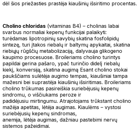
dėl šios priežasties prastėja kiaušinių išsiritimo procentas.
Cholino chloridas
(vitaminas B4) – cholinas labai
svarbus normaliai kepenų funkcijai palaikyti:
turėdamas lipotropinių savybių skatina fosfolipidų
sintezę, turi įtakos riebalų ir baltymų apykaitai, skatina
riebiųjų rūgščių metabolizaciją, dalyvauja glikogeno
kaupimo procesuose. Broileriams cholino turintys
papildai gerina pašaro, ypač turinčio didelį riebalų
kiekį, konversiją, skatina augimą Esant cholino stokai
paukščiams sulėtėja augimo tempas, kiaušiniai tampa
mažesni bei suprastėja kiaušinių išsiritimas. Broileriams
cholino trūkumas pasireiškia suriebėjusių kepenų
sindromu, o viščiukams peroze ir
padidėjusiu mirtingumu. Atrajotojams trūkstant cholino
mažėja apetitas, lėtėja augimas. Kiaulėms – vystosi
suriebėjusių kepenų sindromas,
anemija, lėtėja augimas, dažniau pastebimi nervų
sistemos pažeidimai.