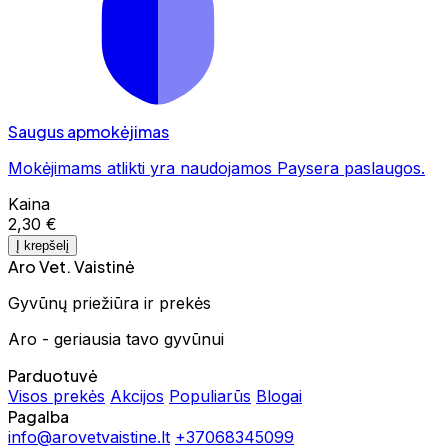
Saugus apmokėjimas
Mokėjimams atlikti yra naudojamos Paysera paslaugos.
Kaina
2,30 €
Į krepšelį
Aro Vet. Vaistinė
Gyvūnų priežiūra ir prekės
Aro - geriausia tavo gyvūnui
Parduotuvė
Visos prekės
Akcijos
Populiarūs
Blogai
Pagalba
info@arovetvaistine.lt
+37068345099