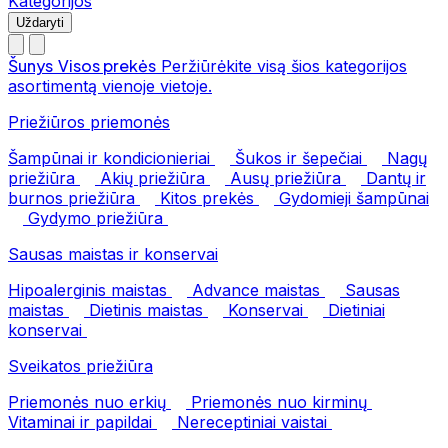
Kategorijos
Uždaryti
Šunys
Visos prekės
Peržiūrėkite visą šios kategorijos
asortimentą vienoje vietoje.
Priežiūros priemonės
Šampūnai ir kondicionieriai
Šukos ir šepečiai
Nagų
priežiūra
Akių priežiūra
Ausų priežiūra
Dantų ir
burnos priežiūra
Kitos prekės
Gydomieji šampūnai
Gydymo priežiūra
Sausas maistas ir konservai
Hipoalerginis maistas
Advance maistas
Sausas
maistas
Dietinis maistas
Konservai
Dietiniai
konservai
Sveikatos priežiūra
Priemonės nuo erkių
Priemonės nuo kirminų
Vitaminai ir papildai
Nereceptiniai vaistai