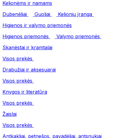
Kelionėms ir namams
Dubenėliai
Guoliai
Kelionių įranga
Higienos ir valymo priemonės
Higienos priemonės
Valymo priemonės
Skanėstai ir kramtalai
Visos prekės
Drabužiai ir aksesuarai
Visos prekės
Knygos ir literatūra
Visos prekės
Žaislai
Visos prekės
Antkakliai, petnešos, pavadėliai, antsnukiai