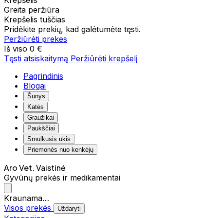
Krepšelis
Greita peržiūra
Krepšelis tuščias
Pridėkite prekių, kad galėtumėte tęsti.
Peržiūrėti prekes
Iš viso
0 €
Tęsti atsiskaitymą
Peržiūrėti krepšelį
Pagrindinis
Blogai
Šunys
Katės
Graužikai
Paukščiai
Smulkusis ūkis
Priemonės nuo kenkėjų
Aro Vet. Vaistinė
Gyvūnų prekės ir medikamentai
Kraunama…
Visos prekės
Uždaryti