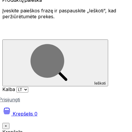
Įveskite paieškos frazę ir paspauskite „Ieškoti“, kad
peržiūrėtumėte prekes.
Ieškoti
Kalba
Prisijungti
Krepšelis
0
×