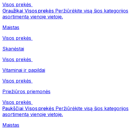
Visos prekės
Graužikai
Visos prekės
Peržiūrėkite visą šios kategorijos
asortimentą vienoje vietoje.
Maistas
Visos prekės
Skanėstai
Visos prekės
Vitaminai ir papildai
Visos prekės
Priežiūros priemonės
Visos prekės
Paukščiai
Visos prekės
Peržiūrėkite visą šios kategorijos
asortimentą vienoje vietoje.
Maistas