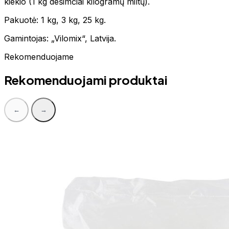
kiekio (1 kg dešimčiai kilogramų miltų).
Pakuotė: 1 kg, 3 kg, 25 kg.
Gamintojas: „Vilomix“, Latvija.
Rekomenduojame
Rekomenduojami produktai
←
→