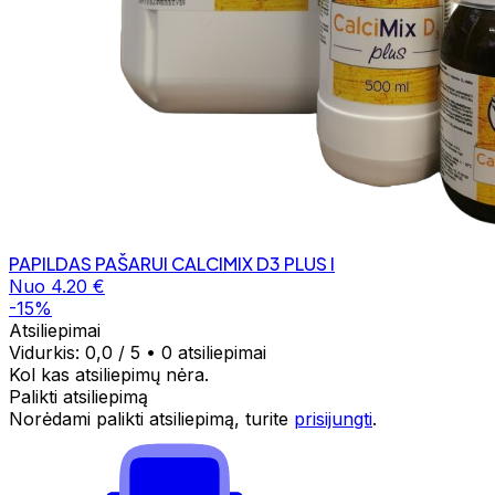
PAPILDAS PAŠARUI CALCIMIX D3 PLUS l
Nuo 4.20 €
-15%
Atsiliepimai
Vidurkis:
0,0
/ 5
•
0 atsiliepimai
Kol kas atsiliepimų nėra.
Palikti atsiliepimą
Norėdami palikti atsiliepimą, turite
prisijungti
.