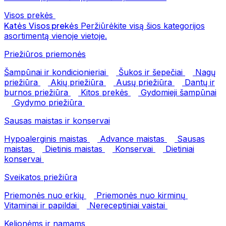
Visos prekės
Katės
Visos prekės
Peržiūrėkite visą šios kategorijos
asortimentą vienoje vietoje.
Priežiūros priemonės
Šampūnai ir kondicionieriai
Šukos ir šepečiai
Nagų
priežiūra
Akių priežiūra
Ausų priežiūra
Dantų ir
burnos priežiūra
Kitos prekės
Gydomieji šampūnai
Gydymo priežiūra
Sausas maistas ir konservai
Hypoalerginis maistas
Advance maistas
Sausas
maistas
Dietinis maistas
Konservai
Dietiniai
konservai
Sveikatos priežiūra
Priemonės nuo erkių
Priemonės nuo kirminų
Vitaminai ir papildai
Nereceptiniai vaistai
Kelionėms ir namams