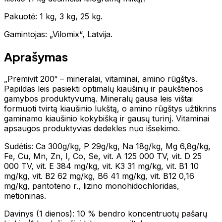
Pakuotė: 1 kg, 3 kg, 25 kg.
Gamintojas: „Vilomix“, Latvija.
Aprašymas
„Premivit 200“ – mineralai, vitaminai, amino rūgštys.
Papildas leis pasiekti optimalų kiaušinių ir paukštienos
gamybos produktyvumą. Mineralų gausa leis vištai
formuoti tvirtą kiaušinio lukštą, o amino rūgštys užtikrins
gaminamo kiaušinio kokybišką ir gausų turinį. Vitaminai
apsaugos produktyvias dedekles nuo išsekimo.
Sudėtis: Ca 300g/kg, P 29g/kg, Na 18g/kg, Mg 6,8g/kg,
Fe, Cu, Mn, Zn, I, Co, Se, vit. A 125 000 TV, vit. D 25
000 TV, vit. E 384 mg/kg, vit. K3 31 mg/kg, vit. B1 10
mg/kg, vit. B2 62 mg/kg, B6 41 mg/kg, vit. B12 0,16
mg/kg, pantoteno r., lizino monohidochloridas,
metioninas.
Davinys (1 dienos): 10 % bendro koncentruotų pašarų