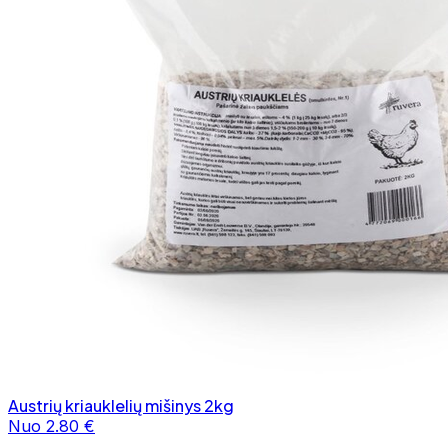
Austrių kriauklelių mišinys 2kg
Nuo 2.80 €