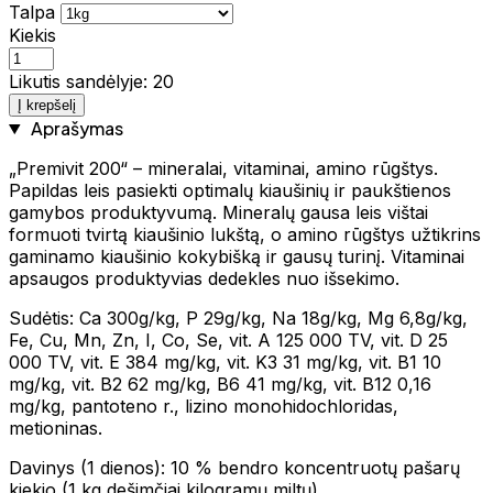
Talpa
Kiekis
Likutis sandėlyje: 20
Į krepšelį
Aprašymas
„Premivit 200“ – mineralai, vitaminai, amino rūgštys.
Papildas leis pasiekti optimalų kiaušinių ir paukštienos
gamybos produktyvumą. Mineralų gausa leis vištai
formuoti tvirtą kiaušinio lukštą, o amino rūgštys užtikrins
gaminamo kiaušinio kokybišką ir gausų turinį. Vitaminai
apsaugos produktyvias dedekles nuo išsekimo.
Sudėtis: Ca 300g/kg, P 29g/kg, Na 18g/kg, Mg 6,8g/kg,
Fe, Cu, Mn, Zn, I, Co, Se, vit. A 125 000 TV, vit. D 25
000 TV, vit. E 384 mg/kg, vit. K3 31 mg/kg, vit. B1 10
mg/kg, vit. B2 62 mg/kg, B6 41 mg/kg, vit. B12 0,16
mg/kg, pantoteno r., lizino monohidochloridas,
metioninas.
Davinys (1 dienos): 10 % bendro koncentruotų pašarų
kiekio (1 kg dešimčiai kilogramų miltų).