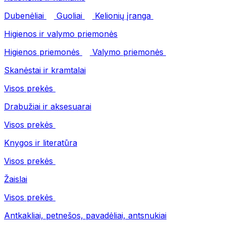
Dubenėliai
Guoliai
Kelionių įranga
Higienos ir valymo priemonės
Higienos priemonės
Valymo priemonės
Skanėstai ir kramtalai
Visos prekės
Drabužiai ir aksesuarai
Visos prekės
Knygos ir literatūra
Visos prekės
Žaislai
Visos prekės
Antkakliai, petnešos, pavadėliai, antsnukiai