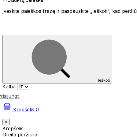
Įveskite paieškos frazę ir paspauskite „Ieškoti“, kad perž
Ieškoti
Kalba
risijungti
Krepšelis
0
×
Krepšelis
Greita peržiūra