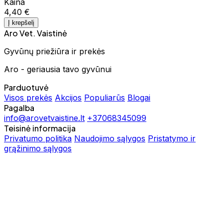
Kaina
4,40 €
Į krepšelį
Aro Vet. Vaistinė
Gyvūnų priežiūra ir prekės
Aro - geriausia tavo gyvūnui
Parduotuvė
Visos prekės
Akcijos
Populiarūs
Blogai
Pagalba
info@arovetvaistine.lt
+37068345099
Teisinė informacija
Privatumo politika
Naudojimo sąlygos
Pristatymo ir
grąžinimo sąlygos