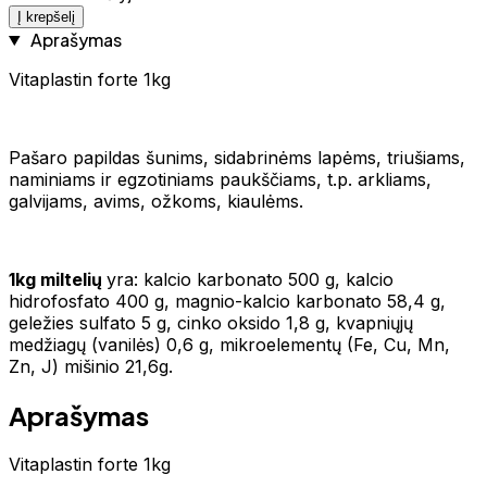
Į krepšelį
Aprašymas
Vitaplastin forte 1kg
Pašaro papildas šunims, sidabrinėms lapėms, triušiams,
naminiams ir egzotiniams paukščiams, t.p. arkliams,
galvijams, avims, ožkoms, kiaulėms.
1kg miltelių
yra: kalcio karbonato 500 g, kalcio
hidrofosfato 400 g, magnio-kalcio karbonato 58,4 g,
geležies sulfato 5 g, cinko oksido 1,8 g, kvapniųjų
medžiagų (vanilės) 0,6 g, mikroelementų (Fe, Cu, Mn,
Zn, J) mišinio 21,6g.
Aprašymas
Vitaplastin forte 1kg