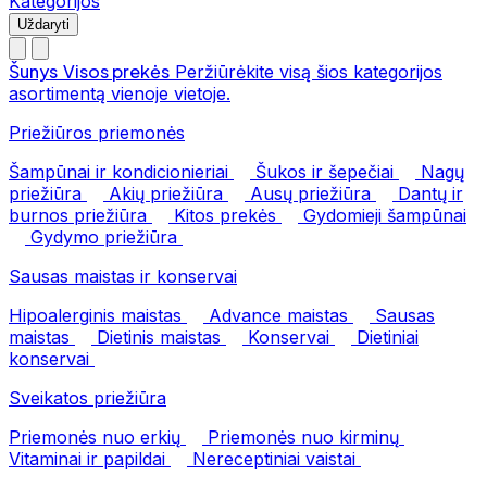
Kategorijos
Uždaryti
Šunys
Visos prekės
Peržiūrėkite visą šios kategorijos
asortimentą vienoje vietoje.
Priežiūros priemonės
Šampūnai ir kondicionieriai
Šukos ir šepečiai
Nagų
priežiūra
Akių priežiūra
Ausų priežiūra
Dantų ir
burnos priežiūra
Kitos prekės
Gydomieji šampūnai
Gydymo priežiūra
Sausas maistas ir konservai
Hipoalerginis maistas
Advance maistas
Sausas
maistas
Dietinis maistas
Konservai
Dietiniai
konservai
Sveikatos priežiūra
Priemonės nuo erkių
Priemonės nuo kirminų
Vitaminai ir papildai
Nereceptiniai vaistai