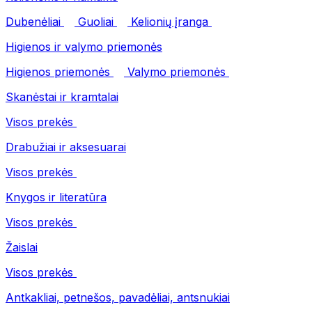
Dubenėliai
Guoliai
Kelionių įranga
Higienos ir valymo priemonės
Higienos priemonės
Valymo priemonės
Skanėstai ir kramtalai
Visos prekės
Drabužiai ir aksesuarai
Visos prekės
Knygos ir literatūra
Visos prekės
Žaislai
Visos prekės
Antkakliai, petnešos, pavadėliai, antsnukiai