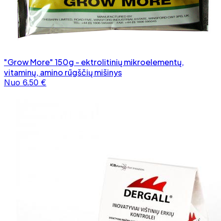
"Grow More" 150g - ektrolitinių mikroelementų,
vitaminų, amino rūgščių mišinys
Nuo 6.50 €