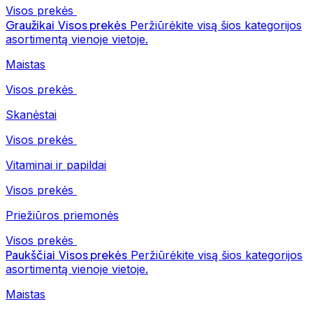
Visos prekės
Graužikai
Visos prekės
Peržiūrėkite visą šios kategorijos
asortimentą vienoje vietoje.
Maistas
Visos prekės
Skanėstai
Visos prekės
Vitaminai ir papildai
Visos prekės
Priežiūros priemonės
Visos prekės
Paukščiai
Visos prekės
Peržiūrėkite visą šios kategorijos
asortimentą vienoje vietoje.
Maistas