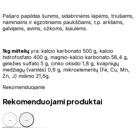
Pašaro papildas šunims, sidabrinėms lapėms, triušiams,
naminiams ir egzotiniams paukščiams, t.p. arkliams,
galvijams, avims, ožkoms, kiaulėms.
1kg miltelių
yra: kalcio karbonato 500 g, kalcio
hidrofosfato 400 g, magnio-kalcio karbonato 58,4 g,
geležies sulfato 5 g, cinko oksido 1,8 g, kvapniųjų
medžiagų (vanilės) 0,6 g, mikroelementų (Fe, Cu, Mn,
Zn, J) mišinio 21,6g.
Rekomenduojame
Rekomenduojami produktai
←
→