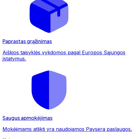
Paprastas grąžinimas
Aiškios taisyklės vykdomos pagal Europos Sąjungos
įstatymus.
Saugus apmokėjimas
Mokėjimams atlikti yra naudojamos Paysera paslaugos.