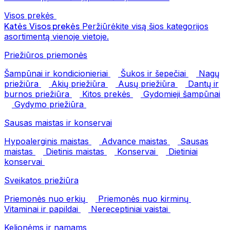
Visos prekės
Katės
Visos prekės
Peržiūrėkite visą šios kategorijos
asortimentą vienoje vietoje.
Priežiūros priemonės
Šampūnai ir kondicionieriai
Šukos ir šepečiai
Nagų
priežiūra
Akių priežiūra
Ausų priežiūra
Dantų ir
burnos priežiūra
Kitos prekės
Gydomieji šampūnai
Gydymo priežiūra
Sausas maistas ir konservai
Hypoalerginis maistas
Advance maistas
Sausas
maistas
Dietinis maistas
Konservai
Dietiniai
konservai
Sveikatos priežiūra
Priemonės nuo erkių
Priemonės nuo kirminų
Vitaminai ir papildai
Nereceptiniai vaistai
Kelionėms ir namams