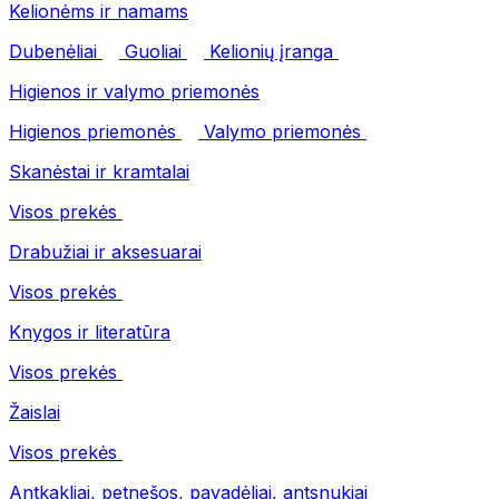
Kelionėms ir namams
Dubenėliai
Guoliai
Kelionių įranga
Higienos ir valymo priemonės
Higienos priemonės
Valymo priemonės
Skanėstai ir kramtalai
Visos prekės
Drabužiai ir aksesuarai
Visos prekės
Knygos ir literatūra
Visos prekės
Žaislai
Visos prekės
Antkakliai, petnešos, pavadėliai, antsnukiai