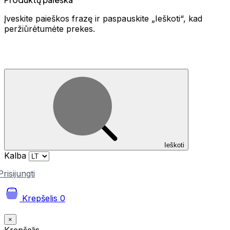
Įveskite paieškos frazę ir paspauskite „Ieškoti“, kad
peržiūrėtumėte prekes.
Ieškoti
Kalba
Prisijungti
Krepšelis
0
×