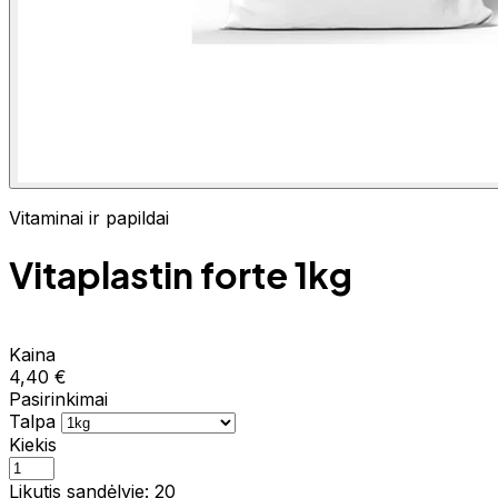
Vitaminai ir papildai
Vitaplastin forte 1kg
Kaina
4,40 €
Pasirinkimai
Talpa
Kiekis
Likutis sandėlyje: 20