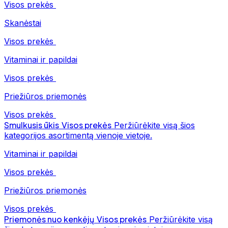
Visos prekės
Skanėstai
Visos prekės
Vitaminai ir papildai
Visos prekės
Priežiūros priemonės
Visos prekės
Smulkusis ūkis
Visos prekės
Peržiūrėkite visą šios
kategorijos asortimentą vienoje vietoje.
Vitaminai ir papildai
Visos prekės
Priežiūros priemonės
Visos prekės
Priemonės nuo kenkėjų
Visos prekės
Peržiūrėkite visą