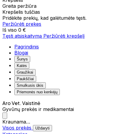
Krepšelis
Greita peržiūra
Krepšelis tuščias
Pridėkite prekių, kad galėtumėte tęsti.
Peržiūrėti prekes
Iš viso
0 €
Tęsti atsiskaitymą
Peržiūrėti krepšelį
Pagrindinis
Blogai
Šunys
Katės
Graužikai
Paukščiai
Smulkusis ūkis
Priemonės nuo kenkėjų
Aro Vet. Vaistinė
Gyvūnų prekės ir medikamentai
Kraunama…
Visos prekės
Uždaryti